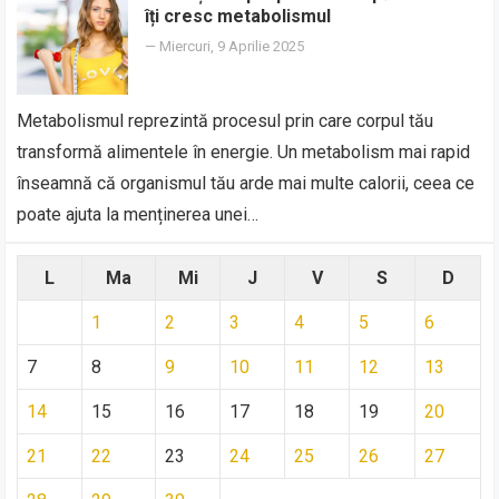
îți cresc metabolismul
—
Miercuri, 9 Aprilie 2025
Metabolismul reprezintă procesul prin care corpul tău
transformă alimentele în energie. Un metabolism mai rapid
înseamnă că organismul tău arde mai multe calorii, ceea ce
poate ajuta la menținerea unei…
L
Ma
Mi
J
V
S
D
1
2
3
4
5
6
7
8
9
10
11
12
13
14
15
16
17
18
19
20
21
22
23
24
25
26
27