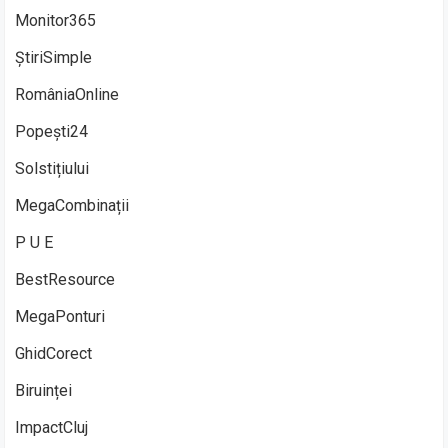
Monitor365
ȘtiriSimple
RomâniaOnline
Popești24
Solstițiului
MegaCombinații
P U E
BestResource
MegaPonturi
GhidCorect
Biruinței
ImpactCluj