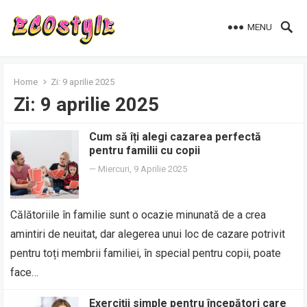
MENU
Home
Zi:
9 aprilie 2025
Zi:
9 aprilie 2025
Cum să îți alegi cazarea perfectă
pentru familii cu copii
—
Miercuri, 9 Aprilie 2025
Călătoriile în familie sunt o ocazie minunată de a crea
amintiri de neuitat, dar alegerea unui loc de cazare potrivit
pentru toți membrii familiei, în special pentru copii, poate
face…
Exerciții simple pentru începători care