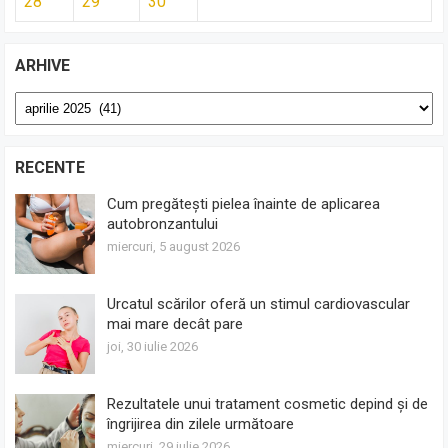
28
29
30
ARHIVE
Arhive
RECENTE
Cum pregătești pielea înainte de aplicarea
autobronzantului
miercuri, 5 august 2026
Urcatul scărilor oferă un stimul cardiovascular
mai mare decât pare
joi, 30 iulie 2026
Rezultatele unui tratament cosmetic depind și de
îngrijirea din zilele următoare
miercuri, 29 iulie 2026