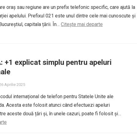
re oraș sau regiune are un prefix telefonic specific, care ajută la
ației apelului. Prefixul 021 este unul dintre cele mai cunoscute și
ucureștiul, capitala țării. În…
Citește mai departe
: +1 explicat simplu pentru apeluri
nale
6 Aprilie 2025
codul internațional de telefon pentru Statele Unite ale
da. Acesta este folosit atunci când efectuezi apeluri
tre aceste două țări și, în unele cazuri, poate fi folosit și…
arte