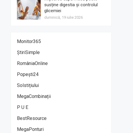
susține digestia și controlul
glicemiei
duminică, 19 iulie 2026
Monitor365
ȘtiriSimple
RomâniaOnline
Popești24
Solstițiului
MegaCombinații
P U E
BestResource
MegaPonturi