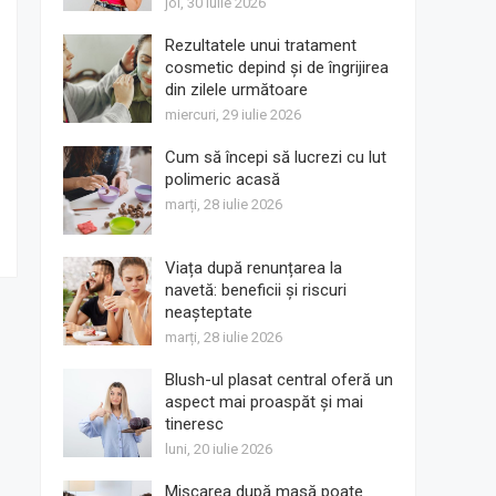
joi, 30 iulie 2026
Rezultatele unui tratament
cosmetic depind și de îngrijirea
din zilele următoare
miercuri, 29 iulie 2026
Cum să începi să lucrezi cu lut
polimeric acasă
marți, 28 iulie 2026
Viața după renunțarea la
navetă: beneficii și riscuri
neașteptate
marți, 28 iulie 2026
Blush-ul plasat central oferă un
aspect mai proaspăt și mai
tineresc
luni, 20 iulie 2026
Mișcarea după masă poate