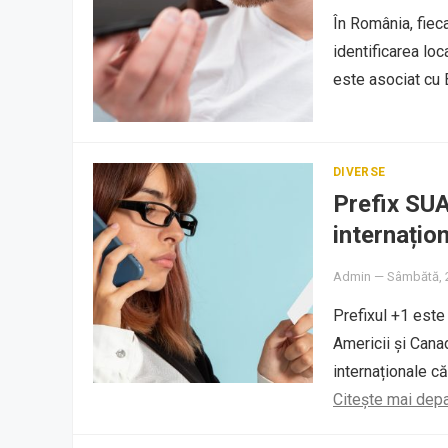
În România, fieca
identificarea loc
este asociat cu B
DIVERSE
Prefix SUA
internațio
Admin
—
Sâmbătă, 2
Prefixul +1 este 
Americii și Cana
internaționale că
Citește mai dep