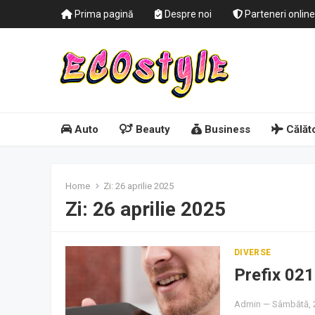
Prima pagină
Despre noi
Parteneri online
Auto
Beauty
Business
Călăto
Home
Zi:
26 aprilie 2025
Zi:
26 aprilie 2025
DIVERSE
Prefix 021
Admin
—
Sâmbătă, 2