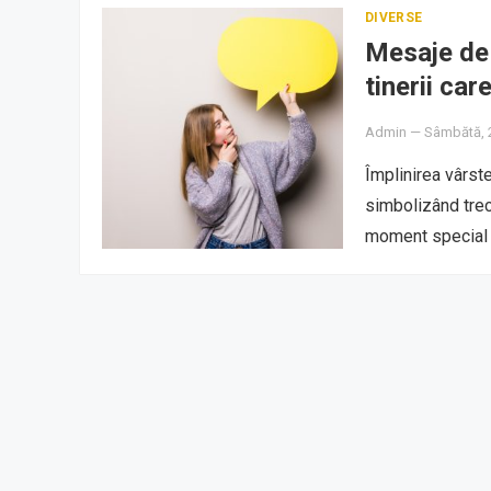
DIVERSE
Mesaje de l
tinerii car
Admin
—
Sâmbătă, 2
Împlinirea vârst
simbolizând trec
moment special 