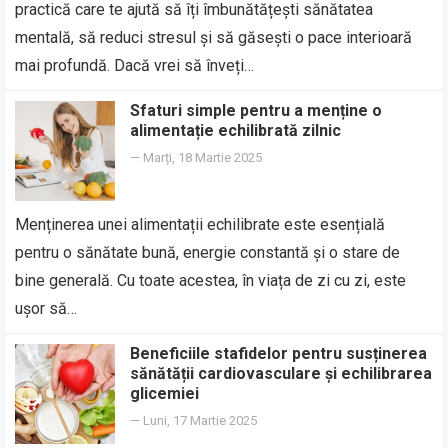
practică care te ajută să îți îmbunătățești sănătatea
mentală, să reduci stresul și să găsești o pace interioară
mai profundă. Dacă vrei să înveți…
Sfaturi simple pentru a menține o
alimentație echilibrată zilnic
—
Marți, 18 Martie 2025
Menținerea unei alimentații echilibrate este esențială
pentru o sănătate bună, energie constantă și o stare de
bine generală. Cu toate acestea, în viața de zi cu zi, este
ușor să…
Beneficiile stafidelor pentru susținerea
sănătății cardiovasculare și echilibrarea
glicemiei
—
Luni, 17 Martie 2025