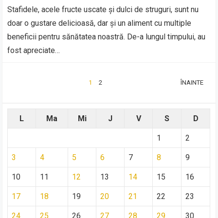
Stafidele, acele fructe uscate și dulci de struguri, sunt nu
doar o gustare delicioasă, dar și un aliment cu multiple
beneficii pentru sănătatea noastră. De-a lungul timpului, au
fost apreciate…
PAGINAȚIE
1
2
ÎNAINTE
ARTICOLE
L
Ma
Mi
J
V
S
D
1
2
3
4
5
6
7
8
9
10
11
12
13
14
15
16
17
18
19
20
21
22
23
24
25
26
27
28
29
30