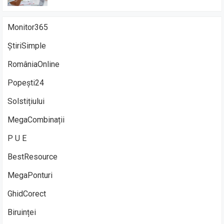
Monitor365
ȘtiriSimple
RomâniaOnline
Popești24
Solstițiului
MegaCombinații
P U E
BestResource
MegaPonturi
GhidCorect
Biruinței