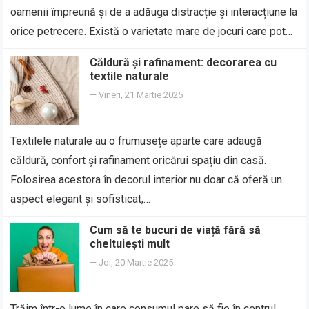
oamenii împreună și de a adăuga distracție și interacțiune la
orice petrecere. Există o varietate mare de jocuri care pot…
Căldură și rafinament: decorarea cu
textile naturale
—
Vineri, 21 Martie 2025
Textilele naturale au o frumusețe aparte care adaugă
căldură, confort și rafinament oricărui spațiu din casă.
Folosirea acestora în decorul interior nu doar că oferă un
aspect elegant și sofisticat,…
Cum să te bucuri de viață fără să
cheltuiești mult
—
Joi, 20 Martie 2025
Trăim într-o lume în care consumul pare să fie în centrul