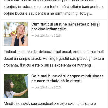
atenției, iar adesea suntem tentați să cheltuim bani pentru a
obține bucurie sau pentru a ne simți împliniți. Totuși,…
Cum fisticul susține sănătatea pielii și
previne inflamațiile
—
Joi, 20 Martie 2025
Fisticul, acel mic dar delicios fruct uscat, este mult mai mult
decât un simplu snack. Pe lângă gustul său plăcut și textura
crocantă, fisticul este o sursă excelentă de nutrienți…
Cele mai bune cărți despre mindfulness
pe care trebuie să le citești
—
Joi, 20 Martie 2025
Mindfulness-ul, sau conștientizarea prezentului, este o