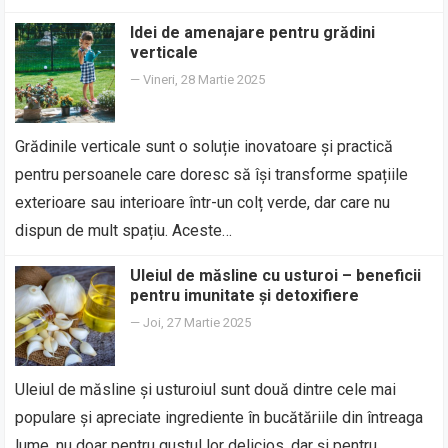
Idei de amenajare pentru grădini
verticale
—
Vineri, 28 Martie 2025
Grădinile verticale sunt o soluție inovatoare și practică
pentru persoanele care doresc să își transforme spațiile
exterioare sau interioare într-un colț verde, dar care nu
dispun de mult spațiu. Aceste…
Uleiul de măsline cu usturoi – beneficii
pentru imunitate și detoxifiere
—
Joi, 27 Martie 2025
Uleiul de măsline și usturoiul sunt două dintre cele mai
populare și apreciate ingrediente în bucătăriile din întreaga
lume, nu doar pentru gustul lor delicios, dar și pentru