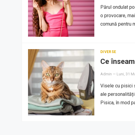
Părul ondulat poa
o provocare, ma
comună pentru 
DIVERSE
Ce înseamn
Admin
—
Luni, 31 M
Visele cu pisici
ale personalității
Pisica, în mod pa