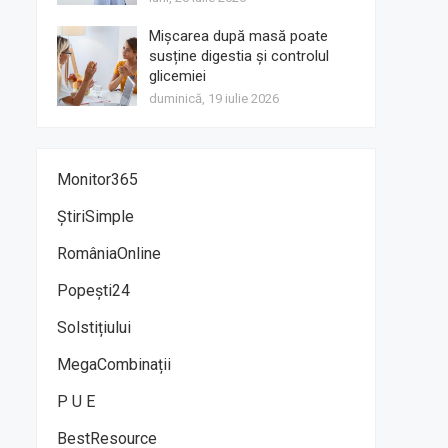
Mișcarea după masă poate
susține digestia și controlul
glicemiei
duminică, 19 iulie 2026
Monitor365
ȘtiriSimple
RomâniaOnline
Popești24
Solstițiului
MegaCombinații
P U E
BestResource