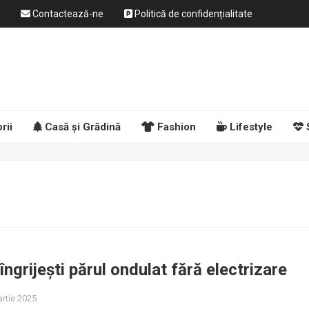
Contactează-ne
Politică de confidențialitate
rii
Casă și Grădină
Fashion
Lifestyle
îngrijești părul ondulat fără electrizare
artie 2025