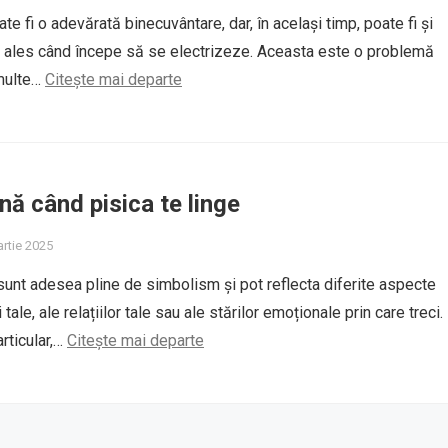
te fi o adevărată binecuvântare, dar, în același timp, poate fi și
i ales când începe să se electrizeze. Aceasta este o problemă
multe…
Citește mai departe
ă când pisica te linge
artie 2025
 sunt adesea pline de simbolism și pot reflecta diferite aspecte
 tale, ale relațiilor tale sau ale stărilor emoționale prin care treci.
rticular,…
Citește mai departe