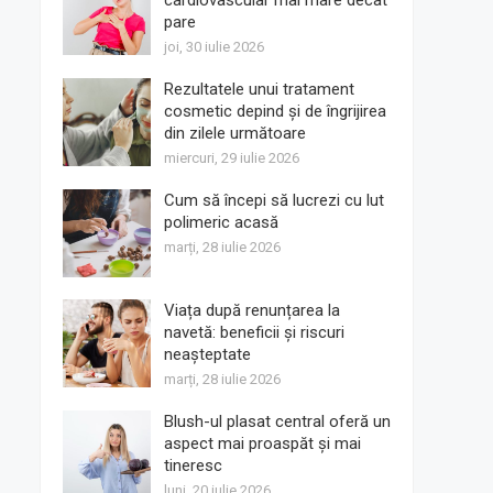
cardiovascular mai mare decât
pare
joi, 30 iulie 2026
Rezultatele unui tratament
cosmetic depind și de îngrijirea
din zilele următoare
miercuri, 29 iulie 2026
Cum să începi să lucrezi cu lut
polimeric acasă
marți, 28 iulie 2026
Viața după renunțarea la
navetă: beneficii și riscuri
neașteptate
marți, 28 iulie 2026
Blush-ul plasat central oferă un
aspect mai proaspăt și mai
tineresc
luni, 20 iulie 2026