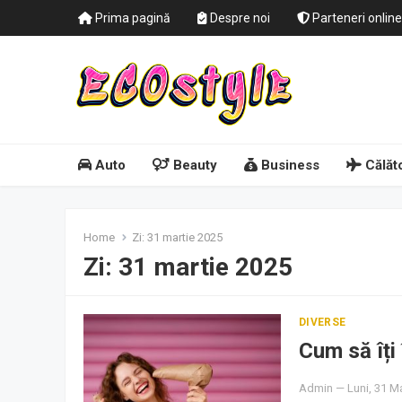
Prima pagină
Despre noi
Parteneri online
Auto
Beauty
Business
Călăto
Home
Zi:
31 martie 2025
Zi:
31 martie 2025
DIVERSE
Cum să îți 
Admin
—
Luni, 31 M