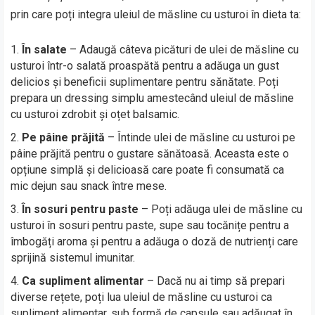
prin care poți integra uleiul de măsline cu usturoi în dieta ta:
În salate
– Adaugă câteva picături de ulei de măsline cu
usturoi într-o salată proaspătă pentru a adăuga un gust
delicios și beneficii suplimentare pentru sănătate. Poți
prepara un dressing simplu amestecând uleiul de măsline
cu usturoi zdrobit și oțet balsamic.
Pe pâine prăjită
– Întinde ulei de măsline cu usturoi pe
pâine prăjită pentru o gustare sănătoasă. Aceasta este o
opțiune simplă și delicioasă care poate fi consumată ca
mic dejun sau snack între mese.
În sosuri pentru paste
– Poți adăuga ulei de măsline cu
usturoi în sosuri pentru paste, supe sau tocănițe pentru a
îmbogăți aroma și pentru a adăuga o doză de nutrienți care
sprijină sistemul imunitar.
Ca supliment alimentar
– Dacă nu ai timp să prepari
diverse rețete, poți lua uleiul de măsline cu usturoi ca
supliment alimentar, sub formă de capsule sau adăugat în