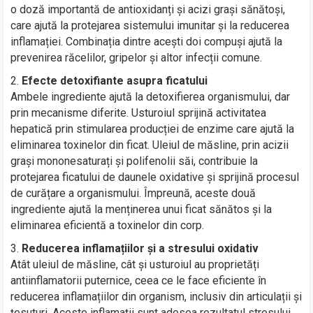
o doză importantă de antioxidanți și acizi grași sănătoși,
care ajută la protejarea sistemului imunitar și la reducerea
inflamației. Combinația dintre acești doi compuși ajută la
prevenirea răcelilor, gripelor și altor infecții comune.
Efecte detoxifiante asupra ficatului
Ambele ingrediente ajută la detoxifierea organismului, dar
prin mecanisme diferite. Usturoiul sprijină activitatea
hepatică prin stimularea producției de enzime care ajută la
eliminarea toxinelor din ficat. Uleiul de măsline, prin acizii
grași mononesaturați și polifenolii săi, contribuie la
protejarea ficatului de daunele oxidative și sprijină procesul
de curățare a organismului. Împreună, aceste două
ingrediente ajută la menținerea unui ficat sănătos și la
eliminarea eficientă a toxinelor din corp.
Reducerea inflamațiilor și a stresului oxidativ
Atât uleiul de măsline, cât și usturoiul au proprietăți
antiinflamatorii puternice, ceea ce le face eficiente în
reducerea inflamațiilor din organism, inclusiv din articulații și
țesuturi. Aceste inflamații sunt adesea rezultatul stresului