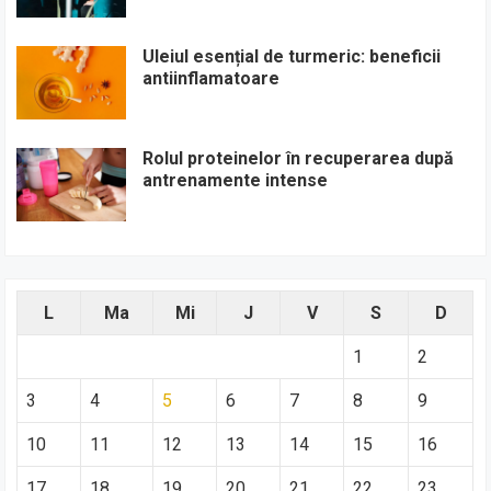
Uleiul esențial de turmeric: beneficii
antiinflamatoare
Rolul proteinelor în recuperarea după
antrenamente intense
L
Ma
Mi
J
V
S
D
1
2
3
4
5
6
7
8
9
10
11
12
13
14
15
16
17
18
19
20
21
22
23