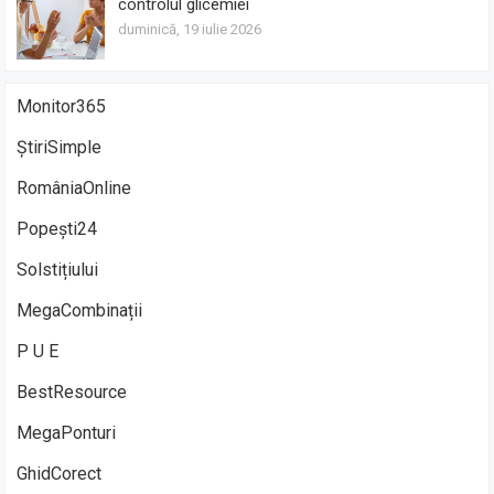
controlul glicemiei
duminică, 19 iulie 2026
Monitor365
ȘtiriSimple
RomâniaOnline
Popești24
Solstițiului
MegaCombinații
P U E
BestResource
MegaPonturi
GhidCorect