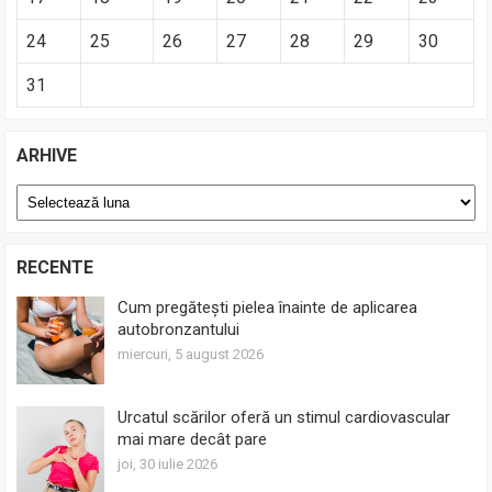
24
25
26
27
28
29
30
31
ARHIVE
Arhive
RECENTE
Cum pregătești pielea înainte de aplicarea
autobronzantului
miercuri, 5 august 2026
Urcatul scărilor oferă un stimul cardiovascular
mai mare decât pare
joi, 30 iulie 2026