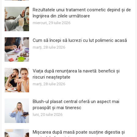
Rezultatele unui tratament cosmetic depind și de
îngrijirea din zilele următoare
miercuri, 29 iulie 2026
Cum să începi să lucrezi cu lut polimeric acasă
marți, 28 iulie 2026
Viața după renunțarea la navetă: beneficii și
riscuri neașteptate
marți, 28 iulie 2026
Blush-ul plasat central oferă un aspect mai
proaspăt și mai tineresc
luni, 20 iulie 2026
Mișcarea după masă poate susține digestia și