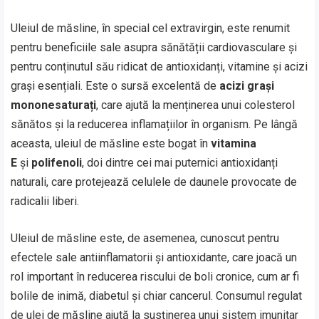
Uleiul de măsline, în special cel extravirgin, este renumit
pentru beneficiile sale asupra sănătății cardiovasculare și
pentru conținutul său ridicat de antioxidanți, vitamine și acizi
grași esențiali. Este o sursă excelentă de
acizi grași
mononesaturați
, care ajută la menținerea unui colesterol
sănătos și la reducerea inflamațiilor în organism. Pe lângă
aceasta, uleiul de măsline este bogat în
vitamina
E
și
polifenoli
, doi dintre cei mai puternici antioxidanți
naturali, care protejează celulele de daunele provocate de
radicalii liberi.
Uleiul de măsline este, de asemenea, cunoscut pentru
efectele sale antiinflamatorii și antioxidante, care joacă un
rol important în reducerea riscului de boli cronice, cum ar fi
bolile de inimă, diabetul și chiar cancerul. Consumul regulat
de ulei de măsline ajută la susținerea unui sistem imunitar