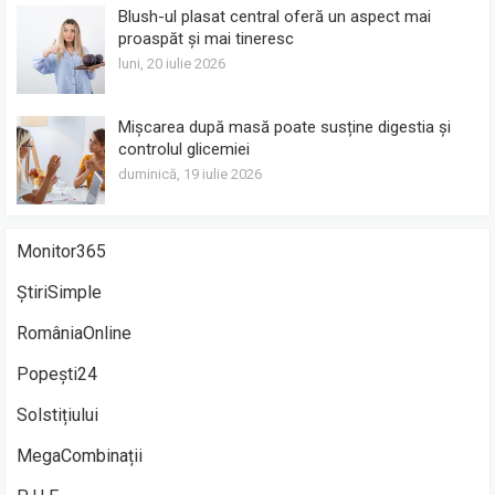
Blush-ul plasat central oferă un aspect mai
proaspăt și mai tineresc
luni, 20 iulie 2026
Mișcarea după masă poate susține digestia și
controlul glicemiei
duminică, 19 iulie 2026
Monitor365
ȘtiriSimple
RomâniaOnline
Popești24
Solstițiului
MegaCombinații