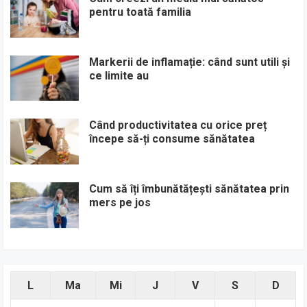
pentru toată familia
Markerii de inflamație: când sunt utili și
ce limite au
Când productivitatea cu orice preț
începe să-ți consume sănătatea
Cum să îți îmbunătățești sănătatea prin
mers pe jos
L
Ma
Mi
J
V
S
D