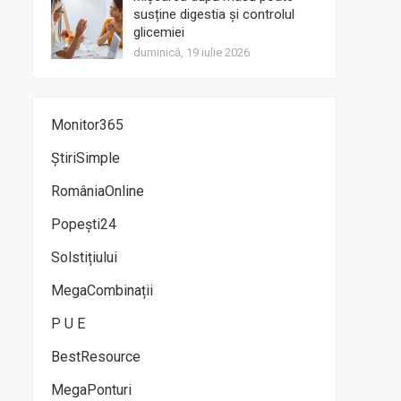
susține digestia și controlul
glicemiei
duminică, 19 iulie 2026
Monitor365
ȘtiriSimple
RomâniaOnline
Popești24
Solstițiului
MegaCombinații
P U E
BestResource
MegaPonturi