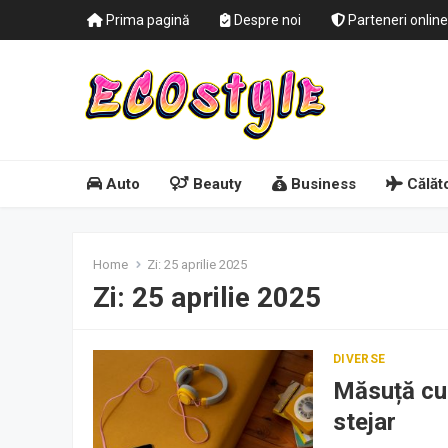
Prima pagină
Despre noi
Parteneri online
Auto
Beauty
Business
Călăto
Home
Zi:
25 aprilie 2025
Zi:
25 aprilie 2025
DIVERSE
Măsuță cu 
stejar