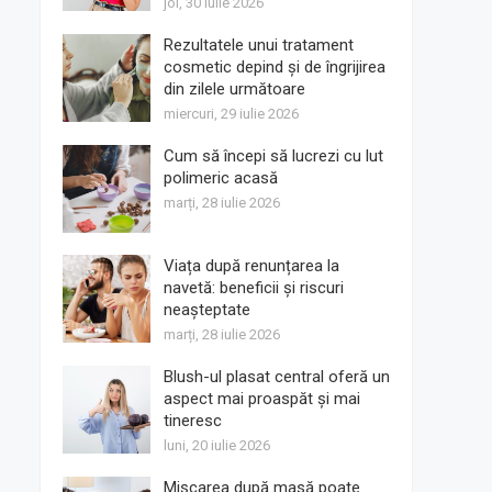
joi, 30 iulie 2026
Rezultatele unui tratament
cosmetic depind și de îngrijirea
din zilele următoare
miercuri, 29 iulie 2026
Cum să începi să lucrezi cu lut
polimeric acasă
marți, 28 iulie 2026
Viața după renunțarea la
navetă: beneficii și riscuri
neașteptate
marți, 28 iulie 2026
Blush-ul plasat central oferă un
aspect mai proaspăt și mai
tineresc
luni, 20 iulie 2026
Mișcarea după masă poate