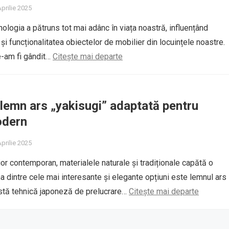
Aprilie 2025
ehnologia a pătruns tot mai adânc în viața noastră, influențând
 și funcționalitatea obiectelor de mobilier din locuințele noastre.
e-am fi gândit…
Citește mai departe
lemn ars „yakisugi” adaptată pentru
odern
Aprilie 2025
ior contemporan, materialele naturale și tradiționale capătă o
na dintre cele mai interesante și elegante opțiuni este lemnul ars
astă tehnică japoneză de prelucrare…
Citește mai departe