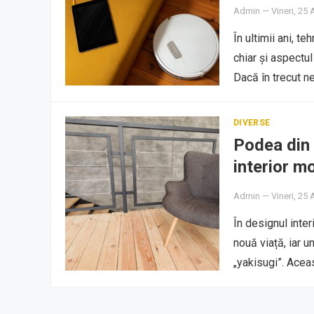
Admin
—
Vineri, 25 
În ultimii ani, t
chiar și aspectul
Dacă în trecut n
DIVERSE
Podea din 
interior m
Admin
—
Vineri, 25 
În designul inter
nouă viață, iar u
„yakisugi”. Ace