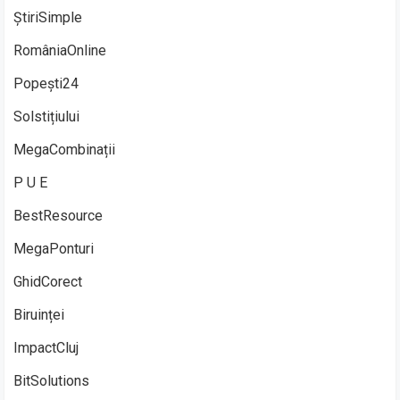
ȘtiriSimple
RomâniaOnline
Popești24
Solstițiului
MegaCombinații
P U E
BestResource
MegaPonturi
GhidCorect
Biruinței
ImpactCluj
BitSolutions