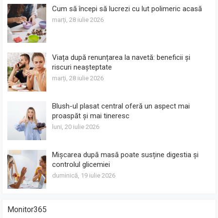
Cum să începi să lucrezi cu lut polimeric acasă
marți, 28 iulie 2026
Viața după renunțarea la navetă: beneficii și
riscuri neașteptate
marți, 28 iulie 2026
Blush-ul plasat central oferă un aspect mai
proaspăt și mai tineresc
luni, 20 iulie 2026
Mișcarea după masă poate susține digestia și
controlul glicemiei
duminică, 19 iulie 2026
Monitor365