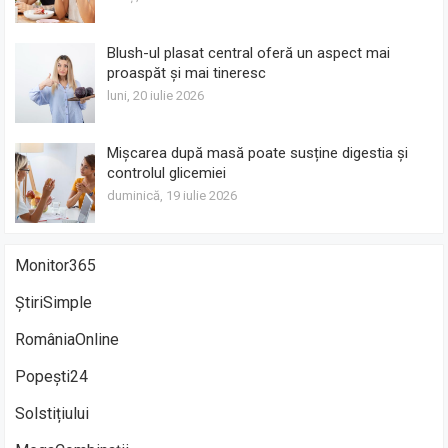
Blush-ul plasat central oferă un aspect mai
proaspăt și mai tineresc
luni, 20 iulie 2026
Mișcarea după masă poate susține digestia și
controlul glicemiei
duminică, 19 iulie 2026
Monitor365
ȘtiriSimple
RomâniaOnline
Popești24
Solstițiului