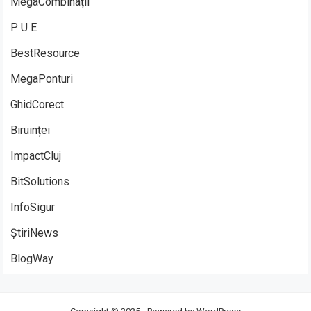
MegaCombinații
P U E
BestResource
MegaPonturi
GhidCorect
Biruinței
ImpactCluj
BitSolutions
InfoSigur
ȘtiriNews
BlogWay