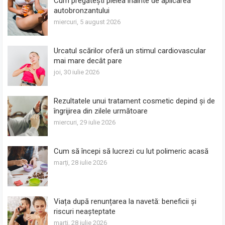
Cum pregătești pielea înainte de aplicarea
autobronzantului
miercuri, 5 august 2026
Urcatul scărilor oferă un stimul cardiovascular
mai mare decât pare
joi, 30 iulie 2026
Rezultatele unui tratament cosmetic depind și de
îngrijirea din zilele următoare
miercuri, 29 iulie 2026
Cum să începi să lucrezi cu lut polimeric acasă
marți, 28 iulie 2026
Viața după renunțarea la navetă: beneficii și
riscuri neașteptate
marți, 28 iulie 2026