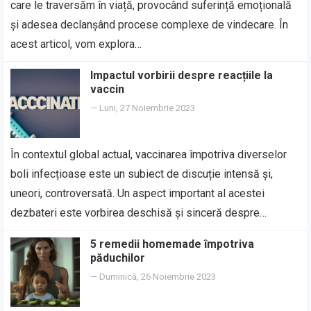
care le traversăm în viață, provocând suferință emoțională
și adesea declanșând procese complexe de vindecare. În
acest articol, vom explora…
Impactul vorbirii despre reacțiile la
vaccin
—
Luni, 27 Noiembrie 2023
În contextul global actual, vaccinarea împotriva diverselor
boli infecțioase este un subiect de discuție intensă și,
uneori, controversată. Un aspect important al acestei
dezbateri este vorbirea deschisă și sinceră despre…
5 remedii homemade împotriva
păduchilor
—
Duminică, 26 Noiembrie 2023