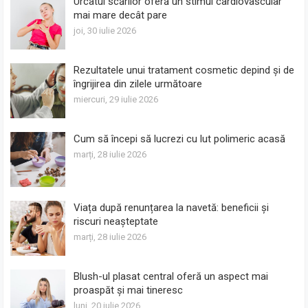
Urcatul scărilor oferă un stimul cardiovascular
mai mare decât pare
joi, 30 iulie 2026
Rezultatele unui tratament cosmetic depind și de
îngrijirea din zilele următoare
miercuri, 29 iulie 2026
Cum să începi să lucrezi cu lut polimeric acasă
marți, 28 iulie 2026
Viața după renunțarea la navetă: beneficii și
riscuri neașteptate
marți, 28 iulie 2026
Blush-ul plasat central oferă un aspect mai
proaspăt și mai tineresc
luni, 20 iulie 2026