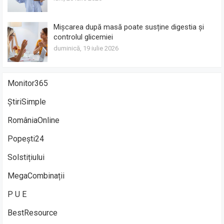
Mișcarea după masă poate susține digestia și
controlul glicemiei
duminică, 19 iulie 2026
Monitor365
ȘtiriSimple
RomâniaOnline
Popești24
Solstițiului
MegaCombinații
P U E
BestResource