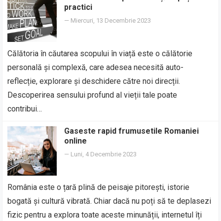
practici
—
Miercuri, 13 Decembrie 2023
Călătoria în căutarea scopului în viață este o călătorie
personală și complexă, care adesea necesită auto-
reflecție, explorare și deschidere către noi direcții.
Descoperirea sensului profund al vieții tale poate
contribui…
Gaseste rapid frumusetile Romaniei
online
—
Luni, 4 Decembrie 2023
România este o țară plină de peisaje pitorești, istorie
bogată și cultură vibrată. Chiar dacă nu poți să te deplasezi
fizic pentru a explora toate aceste minunății, internetul îți