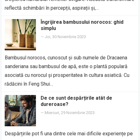
reflectă schimbări în percepții, aspirații și,…
Îngrijirea bambusului norocos: ghid
simplu
—
Joi, 30 Noiembrie 2023
Bambusul norocos, cunoscut și sub numele de Dracaena
sanderiana sau bambusul de apă, este o plantă populară
asociată cu norocul și prosperitatea în cultura asiatică. Cu
rădăcini în Feng Shui…
De ce sunt despărțirile atât de
dureroase?
—
Miercuri, 29 Noiembrie 2023
Despărțirile pot fi una dintre cele mai dificile experiențe pe