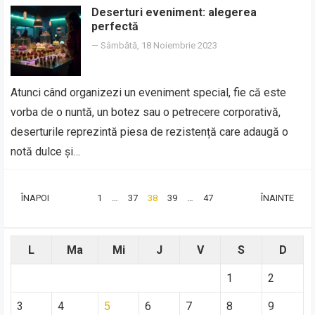
Deserturi eveniment: alegerea
perfectă
—
Sâmbătă, 18 Noiembrie 2023
Atunci când organizezi un eveniment special, fie că este
vorba de o nuntă, un botez sau o petrecere corporativă,
deserturile reprezintă piesa de rezistență care adaugă o
notă dulce și…
PAGINAȚIE
ÎNAPOI
1
…
37
38
39
…
47
ÎNAINTE
ARTICOLE
L
Ma
Mi
J
V
S
D
1
2
3
4
5
6
7
8
9