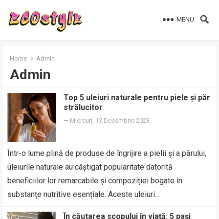
MENU
Home
Admin
Admin
Top 5 uleiuri naturale pentru piele și păr
strălucitor
—
Miercuri, 13 Decembrie 2023
Într-o lume plină de produse de îngrijire a pielii și a părului,
uleiurile naturale au câștigat popularitate datorită
beneficiilor lor remarcabile și compoziției bogate în
substanțe nutritive esențiale. Aceste uleiuri…
În căutarea scopului în viață: 5 pași