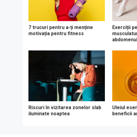
7 trucuri pentru a-ți menține
Exerciții p
motivația pentru fitness
musculaturi
abdomenul
Riscuri în vizitarea zonelor slab
Uleiul esen
iluminate noaptea
beneficii 