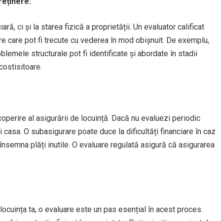
reținere:
ră, ci și la starea fizică a proprietății. Un evaluator calificat
are care pot fi trecute cu vederea în mod obișnuit. De exemplu,
oblemele structurale pot fi identificate și abordate în stadii
costisitoare.
coperire al asigurării de locuință. Dacă nu evaluezi periodic
 casa. O subasigurare poate duce la dificultăți financiare în caz
nsemna plăți inutile. O evaluare regulată asigură că asigurarea
 locuința ta, o evaluare este un pas esențial în acest proces.