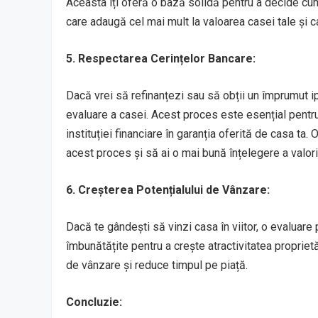
Aceasta îți oferă o bază solidă pentru a decide cum 
care adaugă cel mai mult la valoarea casei tale și c
5. Respectarea Cerințelor Bancare:
Dacă vrei să refinanțezi sau să obții un împrumut ip
evaluare a casei. Acest proces este esențial pentru 
instituției financiare în garanția oferită de casa ta.
acest proces și să ai o mai bună înțelegere a valori
6. Creșterea Potențialului de Vânzare:
Dacă te gândești să vinzi casa în viitor, o evaluare 
îmbunătățite pentru a crește atractivitatea propriet
de vânzare și reduce timpul pe piață.
Concluzie: