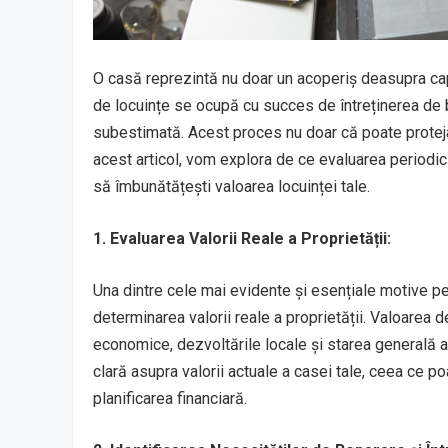
O casă reprezintă nu doar un acoperiș deasupra capul
de locuințe se ocupă cu succes de întreținerea de b
subestimată. Acest proces nu doar că poate proteja i
acest articol, vom explora de ce evaluarea periodică
să îmbunătățești valoarea locuinței tale.
1. Evaluarea Valorii Reale a Proprietății:
Una dintre cele mai evidente și esențiale motive pe
determinarea valorii reale a proprietății. Valoarea d
economice, dezvoltările locale și starea generală a 
clară asupra valorii actuale a casei tale, ceea ce poa
planificarea financiară.