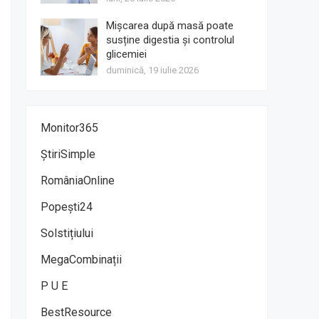
Mișcarea după masă poate
susține digestia și controlul
glicemiei
duminică, 19 iulie 2026
Monitor365
ȘtiriSimple
RomâniaOnline
Popești24
Solstițiului
MegaCombinații
P U E
BestResource