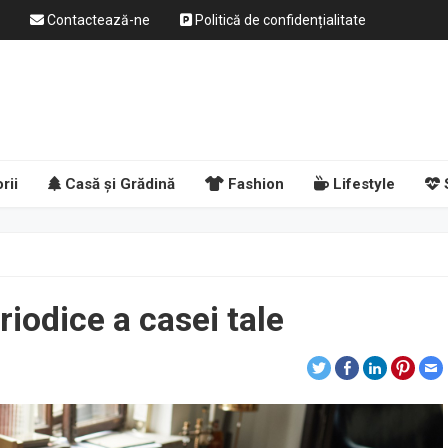
Contactează-ne
Politică de confidențialitate
rii
Casă și Grădină
Fashion
Lifestyle
riodice a casei tale