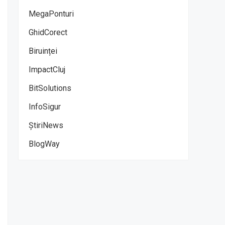
MegaPonturi
GhidCorect
Biruinței
ImpactCluj
BitSolutions
InfoSigur
ȘtiriNews
BlogWay