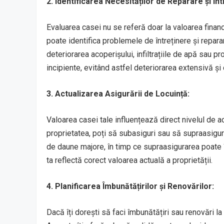
2. Identificarea Necesităților de Reparare și Înt
Evaluarea casei nu se referă doar la valoarea financia
poate identifica problemele de întreținere și repar
deteriorarea acoperișului, infiltrațiile de apă sau pr
incipiente, evitând astfel deteriorarea extensivă și 
3. Actualizarea Asigurării de Locuință:
Valoarea casei tale influențează direct nivelul de a
proprietatea, poți să subasiguri sau să supraasiguri
de daune majore, în timp ce supraasigurarea poate î
ta reflectă corect valoarea actuală a proprietății.
4. Planificarea Îmbunătățirilor și Renovărilor:
Dacă îți dorești să faci îmbunătățiri sau renovări la