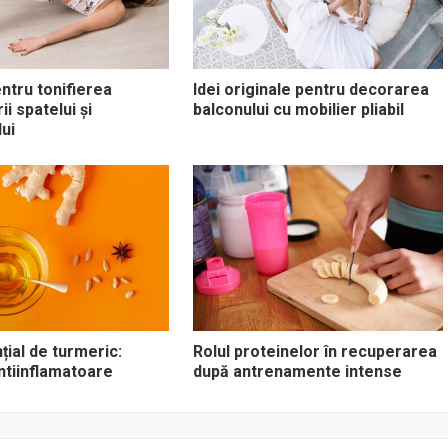
entru tonifierea
Idei originale pentru decorarea
i spatelui și
balconului cu mobilier pliabil
ui
țial de turmeric:
Rolul proteinelor în recuperarea
antiinflamatoare
după antrenamente intense