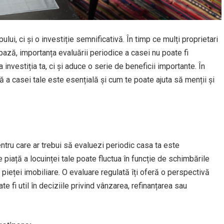
ui, ci și o investiție semnificativă. În timp ce mulți proprietari
ază, importanța evaluării periodice a casei nu poate fi
nvestiția ta, ci și aduce o serie de beneficii importante. În
 a casei tale este esențială și cum te poate ajuta să menții și
ntru care ar trebui să evaluezi periodic casa ta este
e piață a locuinței tale poate fluctua în funcție de schimbările
pieței imobiliare. O evaluare regulată îți oferă o perspectivă
te fi util în deciziile privind vânzarea, refinanțarea sau