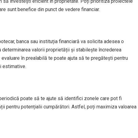
să investești eficient în proprietate. Poți prioritiza proiectele
are sunt benefice din punct de vedere financiar.
otecar, banca sau instituția financiară va solicita adesea o
determinarea valorii proprietății și stabilește încrederea
 O evaluare în prealabilă te poate ajuta să te pregătești pentru
i estimative.
periodică poate să te ajute să identifici zonele care pot fi
ății pentru potențialii cumpărători. Astfel, poți maximiza valoarea