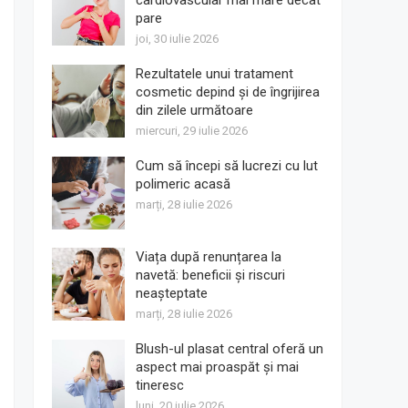
cardiovascular mai mare decât
pare
joi, 30 iulie 2026
Rezultatele unui tratament
cosmetic depind și de îngrijirea
din zilele următoare
miercuri, 29 iulie 2026
Cum să începi să lucrezi cu lut
polimeric acasă
marți, 28 iulie 2026
Viața după renunțarea la
navetă: beneficii și riscuri
neașteptate
marți, 28 iulie 2026
Blush-ul plasat central oferă un
aspect mai proaspăt și mai
tineresc
luni, 20 iulie 2026