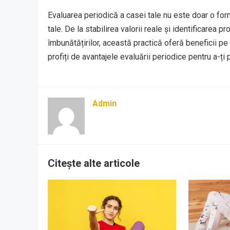
Evaluarea periodică a casei tale nu este doar o form
tale. De la stabilirea valorii reale și identificarea p
îmbunătățirilor, această practică oferă beneficii p
profiți de avantajele evaluării periodice pentru a-ți pr
Admin
Citește alte articole