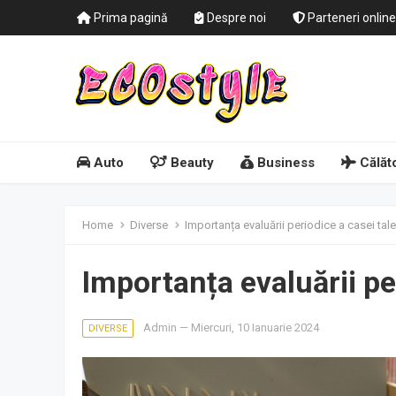
Prima pagină
Despre noi
Parteneri online
Auto
Beauty
Business
Călăto
Home
Diverse
Importanța evaluării periodice a casei tale
Importanța evaluării pe
Admin
—
Miercuri, 10 Ianuarie 2024
DIVERSE