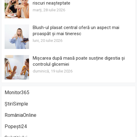
riscuri neașteptate
marți, 28 iulie 2026
Blush-ul plasat central oferă un aspect mai
proaspăt și mai tineresc
luni, 20 iulie 2026
Mișcarea după masă poate susține digestia și
controlul glicemiei
duminică, 19 iulie 2026
Monitor365
ȘtiriSimple
RomâniaOnline
Popești24