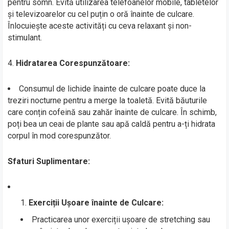
pentru somn. Evită utilizarea telefoanelor mobile, tabletelor
și televizoarelor cu cel puțin o oră înainte de culcare.
Înlocuiește aceste activități cu ceva relaxant și non-
stimulant.
4.
Hidratarea Corespunzătoare:
Consumul de lichide înainte de culcare poate duce la
treziri nocturne pentru a merge la toaletă. Evită băuturile
care conțin cofeină sau zahăr înainte de culcare. În schimb,
poți bea un ceai de plante sau apă caldă pentru a-ți hidrata
corpul în mod corespunzător.
Sfaturi Suplimentare:
Exerciții Ușoare înainte de Culcare:
Practicarea unor exerciții ușoare de stretching sau