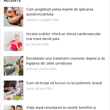
RECENTE
Cum pregătești pielea înainte de aplicarea
autobronzantului
miercuri, 5 august 2026
Urcatul scărilor oferă un stimul cardiovascular
mai mare decât pare
joi, 30 iulie 2026
Rezultatele unui tratament cosmetic depind și de
îngrijirea din zilele următoare
miercuri, 29 iulie 2026
Cum să începi să lucrezi cu lut polimeric acasă
marți, 28 iulie 2026
Viața după renunțarea la navetă: beneficii și