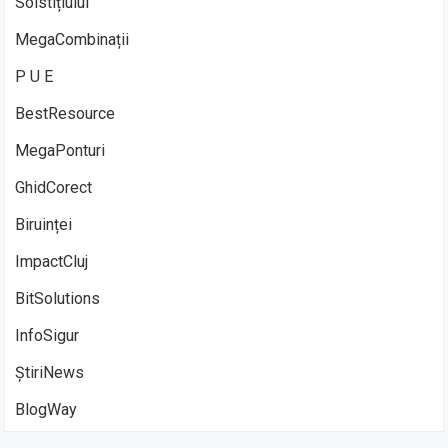
Solstițiului
MegaCombinații
P U E
BestResource
MegaPonturi
GhidCorect
Biruinței
ImpactCluj
BitSolutions
InfoSigur
ȘtiriNews
BlogWay