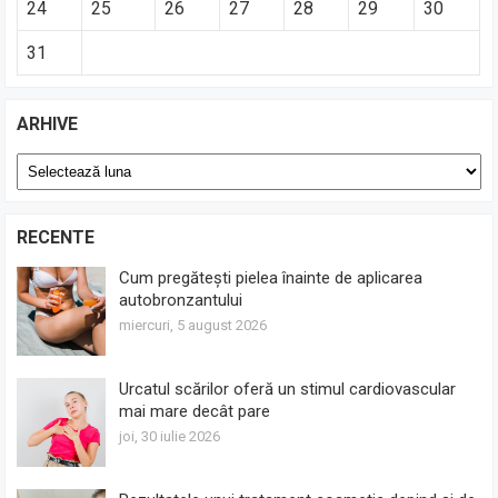
24
25
26
27
28
29
30
31
ARHIVE
Arhive
RECENTE
Cum pregătești pielea înainte de aplicarea
autobronzantului
miercuri, 5 august 2026
Urcatul scărilor oferă un stimul cardiovascular
mai mare decât pare
joi, 30 iulie 2026