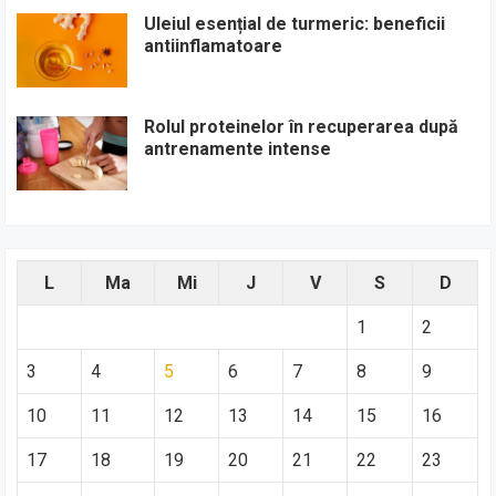
Uleiul esențial de turmeric: beneficii
antiinflamatoare
Rolul proteinelor în recuperarea după
antrenamente intense
L
Ma
Mi
J
V
S
D
1
2
3
4
5
6
7
8
9
10
11
12
13
14
15
16
17
18
19
20
21
22
23