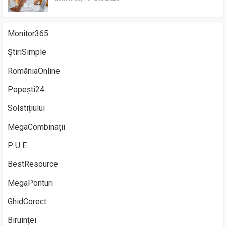
Monitor365
ȘtiriSimple
RomâniaOnline
Popești24
Solstițiului
MegaCombinații
P U E
BestResource
MegaPonturi
GhidCorect
Biruinței