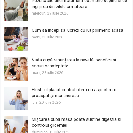
Rezultatele unui tratament cosmetic depind și de
îngrijirea din zilele următoare
miercuri, 29 iulie 2026
Cum să începi să lucrezi cu lut polimeric acasă
marți, 28 iulie 2026
Viața după renunțarea la navetă: beneficii și
riscuri neașteptate
marți, 28 iulie 2026
Blush-ul plasat central oferă un aspect mai
proaspăt și mai tineresc
luni, 20 iulie 2026
Mișcarea după masă poate susține digestia și
controlul glicemiei
duminică, 19 iulie 2026