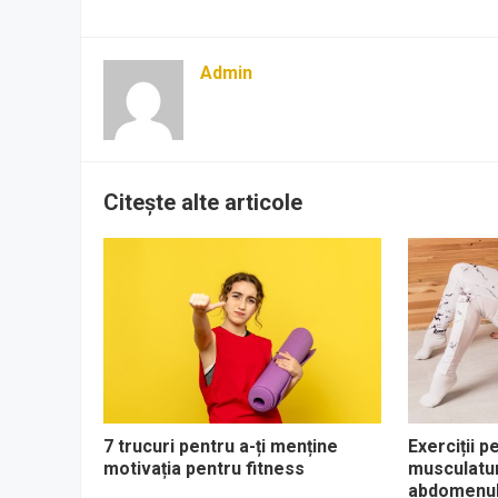
Admin
Citește alte articole
7 trucuri pentru a-ți menține
Exerciții p
motivația pentru fitness
musculaturi
abdomenul