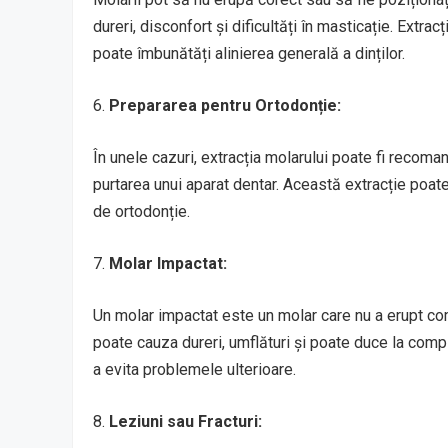
dureri, disconfort și dificultăți în masticație. Extr
poate îmbunătăți alinierea generală a dinților.
6.
Prepararea pentru Ortodonție:
În unele cazuri, extracția molarului poate fi recoma
purtarea unui aparat dentar. Această extracție poate 
de ortodonție.
7.
Molar Impactat:
Un molar impactat este un molar care nu a erupt comp
poate cauza dureri, umflături și poate duce la comp
a evita problemele ulterioare.
8.
Leziuni sau Fracturi: