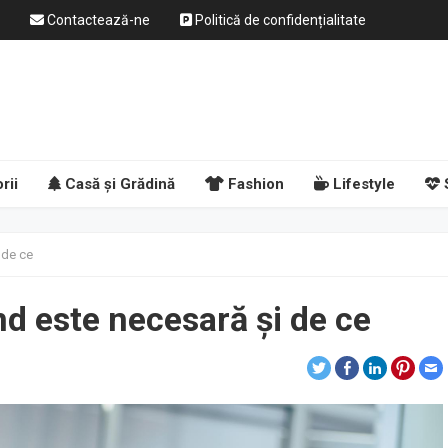
Contactează-ne
Politică de confidențialitate
rii
Casă și Grădină
Fashion
Lifestyle
 de ce
nd este necesară și de ce