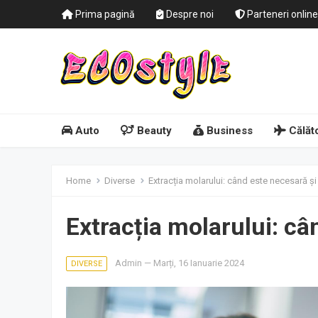
Prima pagină
Despre noi
Parteneri online
Auto
Beauty
Business
Călăto
Home
Diverse
Extracția molarului: când este necesară și
Extracția molarului: câ
Admin
—
Marți, 16 Ianuarie 2024
DIVERSE