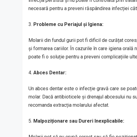
infecția persistă și nu poate fi controlată prin trat
necesară pentru a preveni răspândirea infecției cătr
3.
Probleme cu Periajul și Igiena:
Molarii din fundul gurii pot fi dificil de curățat c
și formarea cariilor. În cazurile în care igiena orală
poate fi o soluție pentru a preveni complicațiile ulte
4.
Abces Dentar:
Un abces dentar este o infecție gravă care se poate
molar. Dacă antibioticele și drenajul abcesului nu s
recomanda extracția molarului afectat.
5.
Malpoziționare sau Dureri Inexplicabile:
Molarii pot să nu erupă corect sau să fie poziționa