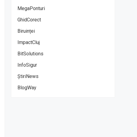
MegaPonturi
GhidCorect
Biruinței
ImpactCluj
BitSolutions
InfoSigur
ȘtiriNews
BlogWay