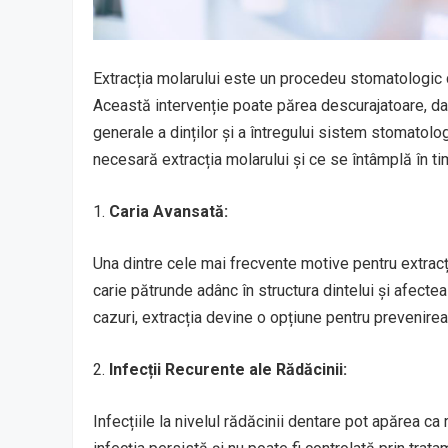
Extracția molarului este un procedeu stomatologic c
Această intervenție poate părea descurajatoare, da
generale a dinților și a întregului sistem stomatolo
necesară extracția molarului și ce se întâmplă în t
1.
Caria Avansată:
Una dintre cele mai frecvente motive pentru extracț
carie pătrunde adânc în structura dintelui și afecte
cazuri, extracția devine o opțiune pentru prevenirea 
2.
Infecții Recurente ale Rădăcinii:
Infecțiile la nivelul rădăcinii dentare pot apărea ca 