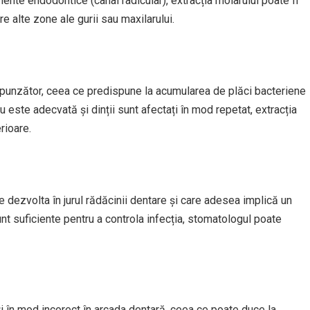
amente endodontice (canal radicular), extracția molarului poate fi
e alte zone ale gurii sau maxilarului.
orespunzător, ceea ce predispune la acumularea de plăci bacteriene
 nu este adecvată și dinții sunt afectați în mod repetat, extracția
rioare.
 dezvolta în jurul rădăcinii dentare și care adesea implică un
unt suficiente pentru a controla infecția, stomatologul poate
ți în mod incorect în arcada dentară, ceea ce poate duce la