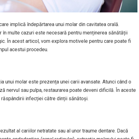
are implică îndepărtarea unui molar din cavitatea orală.
r în multe cazuri este necesară pentru menținerea sănătății
gic. În acest articol, vom explora motivele pentru care poate fi
impul acestui procedeu.
ia unui molar este prezența unei carii avansate. Atunci când o
ază nervul sau pulpa, restaurarea poate deveni dificilă. În aceste
răspândirii infecției către dinții sănătoși.
rezultat al cariilor netratate sau al unor traume dentare. Dacă