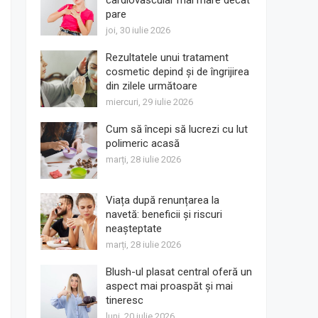
cardiovascular mai mare decât
pare
joi, 30 iulie 2026
Rezultatele unui tratament
cosmetic depind și de îngrijirea
din zilele următoare
miercuri, 29 iulie 2026
Cum să începi să lucrezi cu lut
polimeric acasă
marți, 28 iulie 2026
Viața după renunțarea la
navetă: beneficii și riscuri
neașteptate
marți, 28 iulie 2026
Blush-ul plasat central oferă un
aspect mai proaspăt și mai
tineresc
luni, 20 iulie 2026