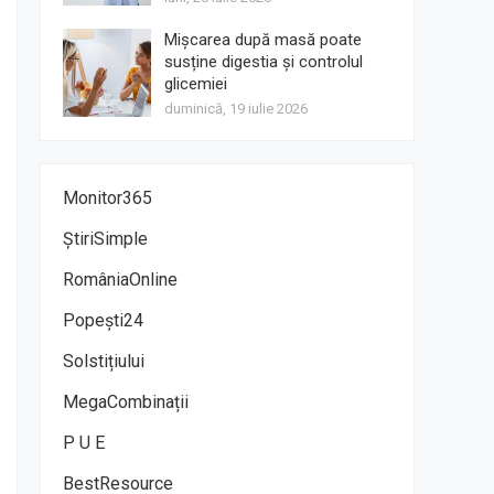
Mișcarea după masă poate
susține digestia și controlul
glicemiei
duminică, 19 iulie 2026
Monitor365
ȘtiriSimple
RomâniaOnline
Popești24
Solstițiului
MegaCombinații
P U E
BestResource