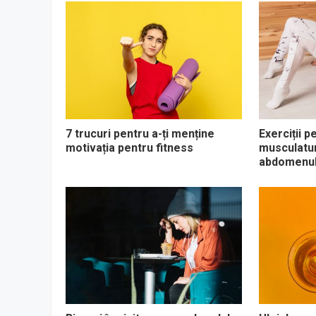
7 trucuri pentru a-ți menține
Exerciții p
motivația pentru fitness
musculaturi
abdomenul