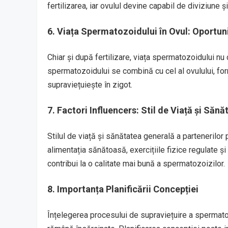
fertilizarea, iar ovulul devine capabil de diviziune ș
6. Viața Spermatozoidului în Ovul: Oportu
Chiar și după fertilizare, viața spermatozoidului nu 
spermatozoidului se combină cu cel al ovulului, fo
supraviețuiește în zigot.
7. Factori Influencers: Stil de Viață și Sănă
Stilul de viață și sănătatea generală a partenerilor
alimentația sănătoasă, exercițiile fizice regulate și 
contribui la o calitate mai bună a spermatozoizilor.
8. Importanța Planificării Concepției
Înțelegerea procesului de supraviețuire a spermatoz