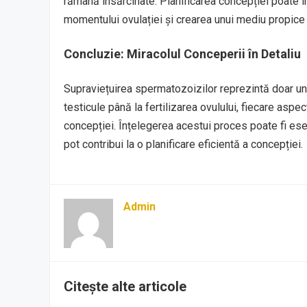
rămână însărcinate. Planificarea concepției poate im
momentului ovulației și crearea unui mediu propice p
Concluzie: Miracolul Conceperii în Detaliu
Supraviețuirea spermatozoizilor reprezintă doar una
testicule până la fertilizarea ovulului, fiecare aspe
concepției. Înțelegerea acestui proces poate fi esen
pot contribui la o planificare eficientă a concepției.
Admin
Citește alte articole