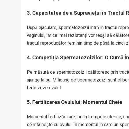
3. Capacitatea de a Supraviețui în Tractul
După ejaculare, spermatozoizii intră în tractul rep
vaginului, iar cei mai rezistenți vor reuși să călăto
tractul reproducător feminin timp de până la cinci zi
4. Competiția Spermatozoizilor: O Cursă Î
Pe măsură ce spermatozoizii călătoresc prin tractul
ajunge la ou. Milioane de spermatozoizi sunt eliberaț
fertilizeze ovulul.
5. Fertilizarea Ovulului: Momentul Cheie
Momentul fertilizării are loc în trompele uterine, 
se întâlnește cu ovulul. În momentul în care un sp