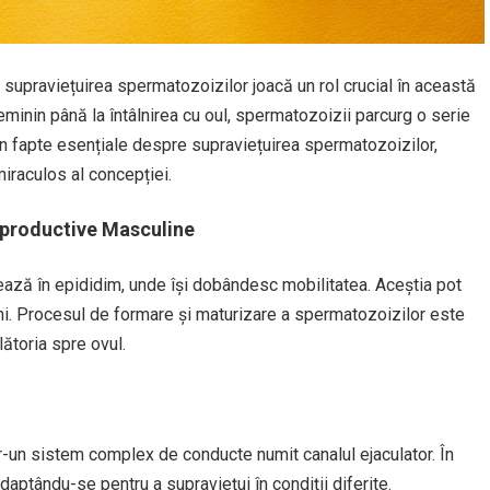
r supraviețuirea spermatozoizilor joacă un rol crucial în această
eminin până la întâlnirea cu oul, spermatozoizii parcurg o serie
n fapte esențiale despre supraviețuirea spermatozoizilor,
iraculos al concepției.
eproductive Masculine
ează în epididim, unde își dobândesc mobilitatea. Aceștia pot
i. Procesul de formare și maturizare a spermatozoizilor este
lătoria spre ovul.
tr-un sistem complex de conducte numit canalul ejaculator. În
aptându-se pentru a supraviețui în condiții diferite.