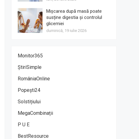
Mișcarea după masă poate
susține digestia și controlul
glicemiei
duminică, 19 iulie 2026
Monitor365
ȘtiriSimple
RomâniaOnline
Popești24
Solstițiului
MegaCombinații
P U E
BestResource