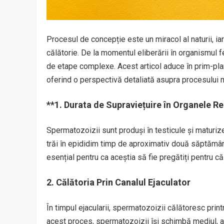
Procesul de concepție este un miracol al naturii, ia
călătorie. De la momentul eliberării în organismul f
de etape complexe. Acest articol aduce în prim-pla
oferind o perspectivă detaliată asupra procesului m
**1.
Durata de Supraviețuire în Organele R
Spermatozoizii sunt produși în testicule și maturiz
trăi în epididim timp de aproximativ două săptămân
esențial pentru ca aceștia să fie pregătiți pentru că
2. Călătoria Prin Canalul Ejaculator
În timpul ejacularii, spermatozoizii călătoresc prin
acest proces, spermatozoizii își schimbă mediul, ad