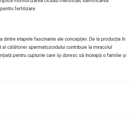
plica monitorizarea ciclului menstrual, identificarea
entru fertilizare.
 dintre etapele fascinante ale concepției. De la producția în
ct al călătoriei spermatozoidului contribuie la miracolul
țială pentru cuplurile care își doresc să înceapă o familie și