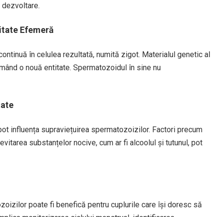
i dezvoltare.
nitate Efemeră
continuă în celulea rezultată, numită zigot. Materialul genetic al
rmând o nouă entitate. Spermatozoidul în sine nu
tate
 pot influența supraviețuirea spermatozoizilor. Factori precum
evitarea substanțelor nocive, cum ar fi alcoolul și tutunul, pot
oizilor poate fi benefică pentru cuplurile care își doresc să