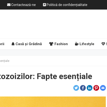
Contactează-ne
Politică de confidențialitate
rii
Casă și Grădină
Fashion
Lifestyle
ențiale
ozoizilor: Fapte esențiale