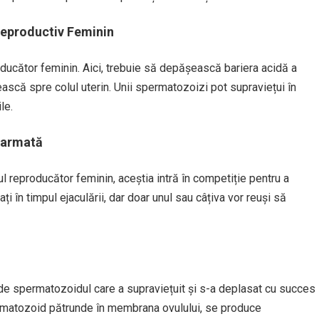
 Reproductiv Feminin
roducător feminin. Aici, trebuie să depășească bariera acidă a
rească spre colul uterin. Unii spermatozoizi pot supraviețui în
le.
narmată
 reproducător feminin, aceștia intră în competiție pentru a
i în timpul ejaculării, dar doar unul sau câțiva vor reuși să
unde spermatozoidul care a supraviețuit și s-a deplasat cu succes
ermatozoid pătrunde în membrana ovulului, se produce