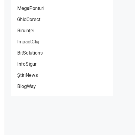
MegaPonturi
GhidCorect
Biruinței
ImpactCluj
BitSolutions
InfoSigur
ȘtiriNews
BlogWay