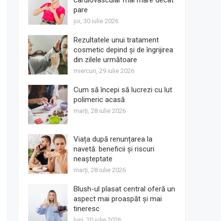
cardiovascular mai mare decât
pare
joi, 30 iulie 2026
Rezultatele unui tratament
cosmetic depind și de îngrijirea
din zilele următoare
miercuri, 29 iulie 2026
Cum să începi să lucrezi cu lut
polimeric acasă
marți, 28 iulie 2026
Viața după renunțarea la
navetă: beneficii și riscuri
neașteptate
marți, 28 iulie 2026
Blush-ul plasat central oferă un
aspect mai proaspăt și mai
tineresc
luni, 20 iulie 2026