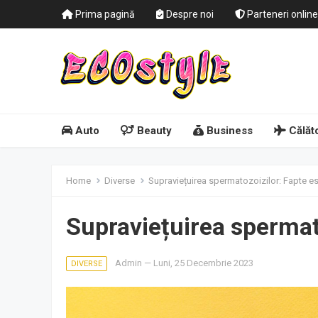
Prima pagină
Despre noi
Parteneri online
Auto
Beauty
Business
Călăto
Home
Diverse
Supraviețuirea spermatozoizilor: Fapte es
Supraviețuirea spermat
Admin
—
Luni, 25 Decembrie 2023
DIVERSE