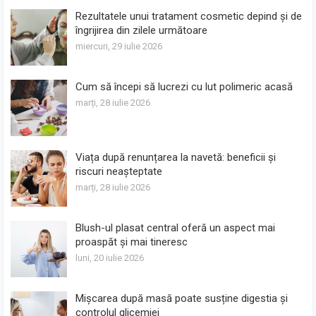
Rezultatele unui tratament cosmetic depind și de
îngrijirea din zilele următoare
miercuri, 29 iulie 2026
Cum să începi să lucrezi cu lut polimeric acasă
marți, 28 iulie 2026
Viața după renunțarea la navetă: beneficii și
riscuri neașteptate
marți, 28 iulie 2026
Blush-ul plasat central oferă un aspect mai
proaspăt și mai tineresc
luni, 20 iulie 2026
Mișcarea după masă poate susține digestia și
controlul glicemiei