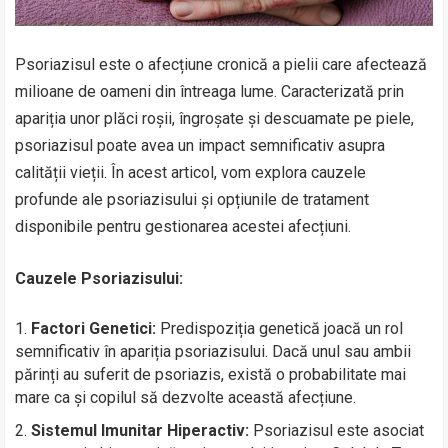
Psoriazisul este o afecțiune cronică a pielii care afectează
milioane de oameni din întreaga lume. Caracterizată prin
apariția unor plăci roșii, îngroșate și descuamate pe piele,
psoriazisul poate avea un impact semnificativ asupra
calității vieții. În acest articol, vom explora cauzele
profunde ale psoriazisului și opțiunile de tratament
disponibile pentru gestionarea acestei afecțiuni.
Cauzele Psoriazisului:
Factori Genetici:
Predispoziția genetică joacă un rol
semnificativ în apariția psoriazisului. Dacă unul sau ambii
părinți au suferit de psoriazis, există o probabilitate mai
mare ca și copilul să dezvolte această afecțiune.
Sistemul Imunitar Hiperactiv:
Psoriazisul este asociat