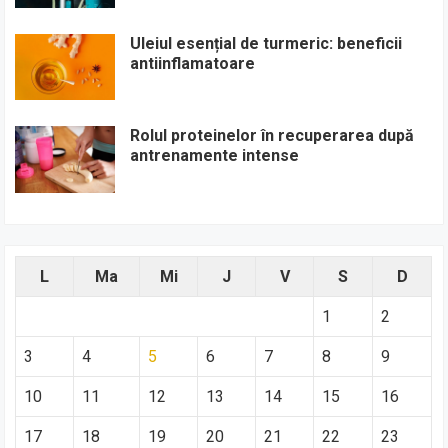
Uleiul esențial de turmeric: beneficii
antiinflamatoare
Rolul proteinelor în recuperarea după
antrenamente intense
L
Ma
Mi
J
V
S
D
1
2
3
4
5
6
7
8
9
10
11
12
13
14
15
16
17
18
19
20
21
22
23