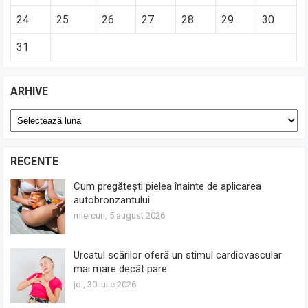
24
25
26
27
28
29
30
31
ARHIVE
Arhive
RECENTE
Cum pregătești pielea înainte de aplicarea
autobronzantului
miercuri, 5 august 2026
Urcatul scărilor oferă un stimul cardiovascular
mai mare decât pare
joi, 30 iulie 2026