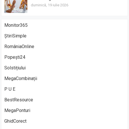
duminică, 19 iulie 2026
Monitor365
ȘtiriSimple
RomâniaOnline
Popești24
Solstițiului
MegaCombinații
P U E
BestResource
MegaPonturi
GhidCorect