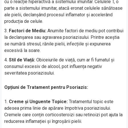
cu o reacție hiperactivă a sistemului imunitar. Celulele T, o
parte a sistemului imunitar, atacă eronat celulele sănătoase
ale pielii, declanșând procesul inflamator și accelerând
producția de celule.
Factori de Mediu:
Anumite factori de mediu pot contribui
la declanșarea sau agravarea psoriazisului. Printre aceștia
se numără stresul, rănile pielii, infecțiile și expunerea
excesivă la soare.
Stil de Viață:
Obiceiurile de viață, cum ar fi fumatul și
consumul excesiv de alcool, pot influența negativ
severitatea psoriazisului.
Opțiuni de Tratament pentru Psoriazis:
Creme și Unguente Topice:
Tratamentul topic este
adesea prima linie de apărare împotriva psoriazisului.
Cremele care conțin corticosteroizi sau retinoizi pot ajuta la
reducerea inflamației și îngroșării pielii.