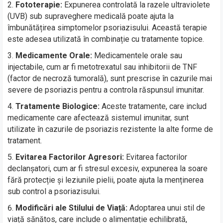
Fototerapie:
Expunerea controlată la razele ultraviolete
(UVB) sub supraveghere medicală poate ajuta la
îmbunătățirea simptomelor psoriazisului. Această terapie
este adesea utilizată în combinație cu tratamente topice.
Medicamente Orale:
Medicamentele orale sau
injectabile, cum ar fi metotrexatul sau inhibitorii de TNF
(factor de necroză tumorală), sunt prescrise în cazurile mai
severe de psoriazis pentru a controla răspunsul imunitar.
Tratamente Biologice:
Aceste tratamente, care includ
medicamente care afectează sistemul imunitar, sunt
utilizate în cazurile de psoriazis rezistente la alte forme de
tratament.
Evitarea Factorilor Agresori:
Evitarea factorilor
declanșatori, cum ar fi stresul excesiv, expunerea la soare
fără protecție și leziunile pielii, poate ajuta la menținerea
sub control a psoriazisului.
Modificări ale Stilului de Viață:
Adoptarea unui stil de
viață sănătos, care include o alimentație echilibrată,