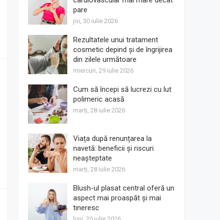
cardiovascular mai mare decât
pare
joi, 30 iulie 2026
Rezultatele unui tratament
cosmetic depind și de îngrijirea
din zilele următoare
miercuri, 29 iulie 2026
Cum să începi să lucrezi cu lut
polimeric acasă
marți, 28 iulie 2026
Viața după renunțarea la
navetă: beneficii și riscuri
neașteptate
marți, 28 iulie 2026
Blush-ul plasat central oferă un
aspect mai proaspăt și mai
tineresc
luni, 20 iulie 2026