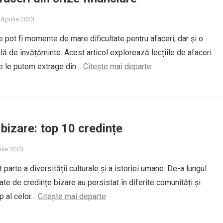
 Aprilie 2023
e pot fi momente de mare dificultate pentru afaceri, dar și o
lă de învățăminte. Acest articol explorează lecțiile de afaceri
re le putem extrage din…
Citește mai departe
 bizare: top 10 credințe
ilie 2023
t parte a diversității culturale și a istoriei umane. De-a lungul
tate de credințe bizare au persistat în diferite comunități și
op al celor…
Citește mai departe