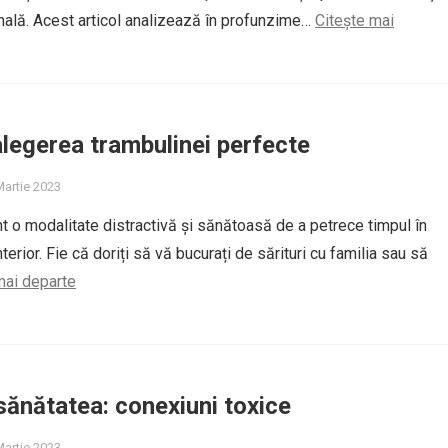
onală. Acest articol analizează în profunzime…
Citește mai
 alegerea trambulinei perfecte
Martie 2023
t o modalitate distractivă și sănătoasă de a petrece timpul în
nterior. Fie că doriți să vă bucurați de sărituri cu familia sau să
mai departe
 sănătatea: conexiuni toxice
Martie 2023