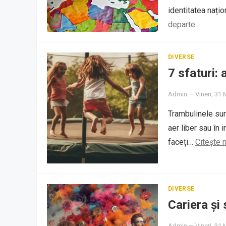
identitatea nați
departe
DIVERSE
7 sfaturi:
Admin
—
Vineri, 31 
Trambulinele sun
aer liber sau în i
faceți…
Citește 
DIVERSE
Cariera și
Admin
—
Vineri, 31 