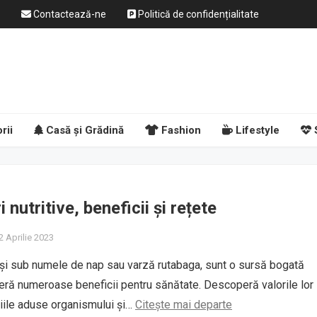
Contactează-ne
Politică de confidențialitate
rii
Casă și Grădină
Fashion
Lifestyle
i nutritive, beneficii și rețete
2 Aprilie 2023
 și sub numele de nap sau varză rutabaga, sunt o sursă bogată
oferă numeroase beneficii pentru sănătate. Descoperă valorile lor
iciile aduse organismului și…
Citește mai departe