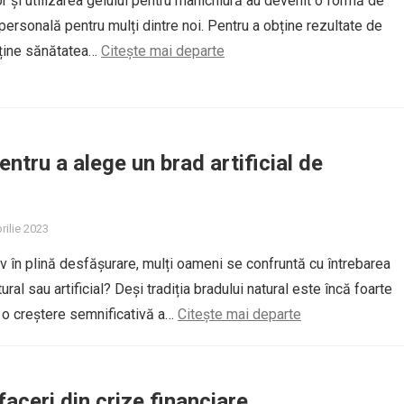
lor și utilizarea gelului pentru manichiură au devenit o formă de
personală pentru mulți dintre noi. Pentru a obține rezultate de
nține sănătatea…
Citește mai departe
entru a alege un brad artificial de
rilie 2023
v în plină desfășurare, mulți oameni se confruntă cu întrebarea
tural sau artificial? Deși tradiția bradului natural este încă foarte
ă o creștere semnificativă a…
Citește mai departe
faceri din crize financiare