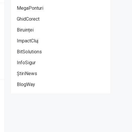
MegaPonturi
GhidCorect
Biruinței
ImpactCluj
BitSolutions
InfoSigur
ȘtiriNews
BlogWay