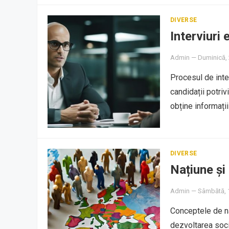
DIVERSE
Interviuri 
Admin
—
Duminică, 
Procesul de inter
candidații potriv
obține informați
DIVERSE
Națiune și
Admin
—
Sâmbătă, 1
Conceptele de naț
dezvoltarea soci