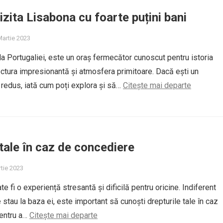
izita Lisabona cu foarte puțini bani
Martie 2023
la Portugaliei, este un oraș fermecător cunoscut pentru istoria
ectura impresionantă și atmosfera primitoare. Dacă ești un
 redus, iată cum poți explora și să…
Citește mai departe
 tale în caz de concediere
rtie 2023
 fi o experiență stresantă și dificilă pentru oricine. Indiferent
stau la baza ei, este important să cunoști drepturile tale în caz
entru a…
Citește mai departe