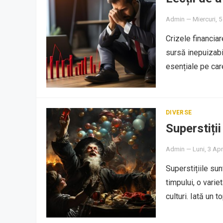
Admin
—
Miercuri, 5
Crizele financiar
sursă inepuizabi
esențiale pe ca
DIVERSE
Superstiții
Admin
—
Luni, 3 Apr
Superstițiile sun
timpului, o varie
culturi. Iată un t