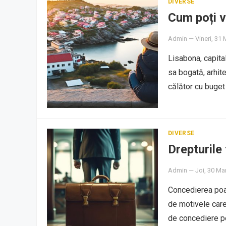
DIVERSE
Cum poți v
Admin
—
Vineri, 31 
Lisabona, capita
sa bogată, arhit
călător cu buget
DIVERSE
Drepturile
Admin
—
Joi, 30 Ma
Concedierea poate
de motivele care 
de concediere p