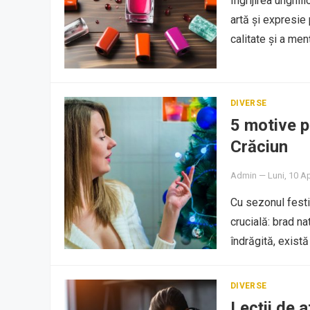
Îngrijirea unghii
artă și expresie 
calitate și a me
DIVERSE
5 motive p
Crăciun
Admin
—
Luni, 10 Ap
Cu sezonul festi
crucială: brad na
îndrăgită, exist
DIVERSE
Lecții de a