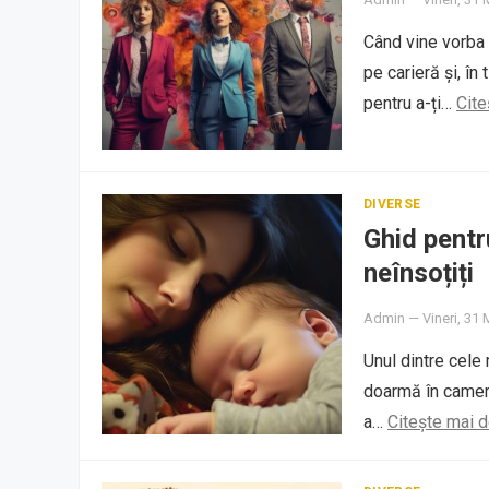
Când vine vorba 
pe carieră și, în
pentru a-ți…
Cite
DIVERSE
Ghid pentr
neînsoțiți
Admin
—
Vineri, 31 
Unul dintre cele 
doarmă în camera
a…
Citește mai 