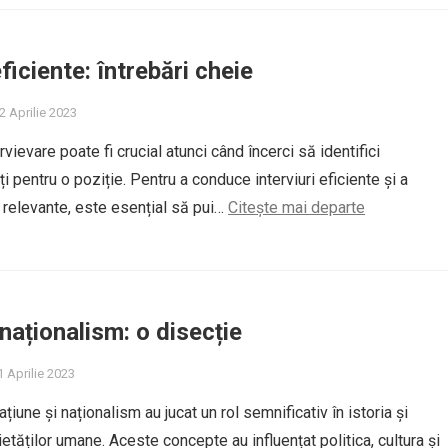
eficiente: întrebări cheie
2 Aprilie 2023
vievare poate fi crucial atunci când încerci să identifici
iți pentru o poziție. Pentru a conduce interviuri eficiente și a
i relevante, este esențial să pui…
Citește mai departe
 naționalism: o disecție
 Aprilie 2023
iune și naționalism au jucat un rol semnificativ în istoria și
etăților umane. Aceste concepte au influențat politica, cultura și