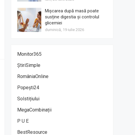
Mișcarea după masă poate
susține digestia și controlul
glicemiei
duminică, 19 iulie 2026
Monitor365
ȘtiriSimple
RomâniaOnline
Popești24
Solstițiului
MegaCombinații
P U E
BestResource