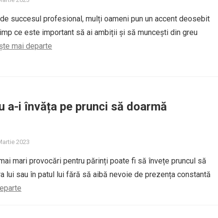
de succesul profesional, mulți oameni pun un accent deosebit
 timp ce este important să ai ambiții și să muncești din greu
ște mai departe
u a-i învăța pe prunci să doarmă
Martie 2023
mai mari provocări pentru părinți poate fi să învețe pruncul să
 lui sau în patul lui fără să aibă nevoie de prezența constantă
departe