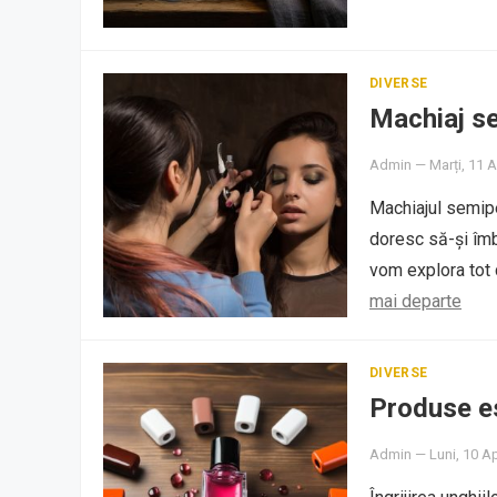
DIVERSE
Machiaj se
Admin
—
Marți, 11 A
Machiajul semip
doresc să-și îmb
vom explora tot
mai departe
DIVERSE
Produse es
Admin
—
Luni, 10 Ap