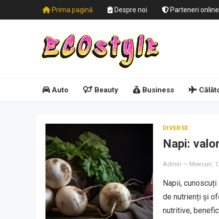
Prima pagină
Despre noi
Parteneri online
Auto
Beauty
Business
Călăto
DIVERSE
Napi: valor
Admin
—
Miercuri, 1
Napii, cunoscuți
de nutrienți și 
nutritive, benef