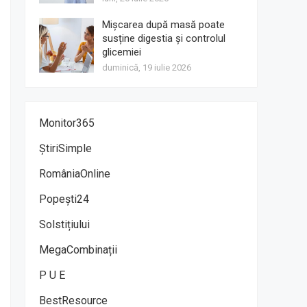
Mișcarea după masă poate
susține digestia și controlul
glicemiei
duminică, 19 iulie 2026
Monitor365
ȘtiriSimple
RomâniaOnline
Popești24
Solstițiului
MegaCombinații
P U E
BestResource