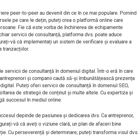
riere peer-to-peer au devenit din ce în ce mai populare. Pornind
rsele pe care le dețin, puteți crea o platformă online care
 persoane. Fie că este vorba de închirierea de echipamente
 chiar servicii de consultanță, platforma dvs. poate aduce
Asigurați-vă că implementați un sistem de verificare și evaluare a
 tranzacțiilor.
 servicii de consultanță în domeniul digital. Într-o eră în care
ți antreprenori și companii caută să-și îmbunătățească prezența
digital. Puteți oferi servicii de consultanță în domeniul SEO,
ltarea de strategii de conținut și multe altele. Cu expertiza și
ngă succesul în mediul online.
succesul depinde de pasiunea și dedicarea dvs. Ca antreprenor,
gurați-vă că aveți o viziune clară, un plan de afaceri bine
ație. Cu perseverență și determinare, puteți transforma visul dvs.