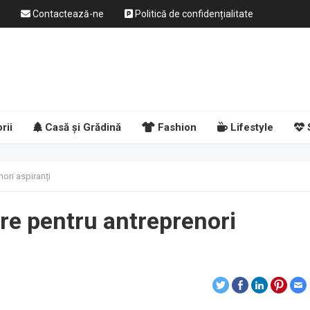
Contactează-ne
Politică de confidențialitate
rii
Casă și Grădină
Fashion
Lifestyle
nori aspiranți
are pentru antreprenori