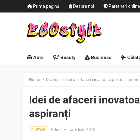
Prima pagină
Despre noi
Parteneri online
Auto
Beauty
Business
Călăto
Home
Diverse
Idei de afaceri inovatoare pentru antrepre
Idei de afaceri inovato
aspiranți
Admin
—
Joi, 6 Iulie 2023
DIVERSE