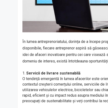
În lumea antreprenoriatului, dorința de a începe pro
disponibile, fiecare antreprenor aspiră să găsească 
idei de afaceri inovatoare pentru cei care visează 
domeniu de interes, există întotdeauna oportunități
Servicii de livrare sustenabilă
O tendință emergentă în lumea afacerilor este orien
contextul creșterii comerțului online, serviciile de 
utilizarea vehiculelor electrice, bicicletelor sau chiar
rapid, eficient și cu impact redus asupra mediului î
preocupați de sustenabilitate și veți contribui la r