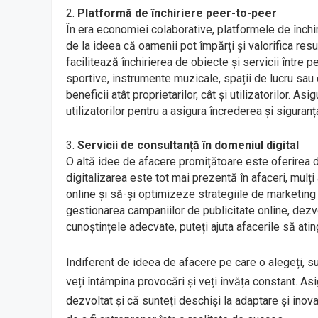
Platformă de închiriere peer-to-peer
În era economiei colaborative, platformele de închi
de la ideea că oamenii pot împărți și valorifica resu
facilitează închirierea de obiecte și servicii între
sportive, instrumente muzicale, spații de lucru sau
beneficii atât proprietarilor, cât și utilizatorilor. 
utilizatorilor pentru a asigura încrederea și siguranța
Servicii de consultanță în domeniul digital
O altă idee de afacere promițătoare este oferirea de
digitalizarea este tot mai prezentă în afaceri, mul
online și să-și optimizeze strategiile de marketing 
gestionarea campaniilor de publicitate online, dezvo
cunoștințele adecvate, puteți ajuta afacerile să ati
Indiferent de ideea de afacere pe care o alegeți, 
veți întâmpina provocări și veți învăța constant. Asi
dezvoltat și că sunteți deschiși la adaptare și inov