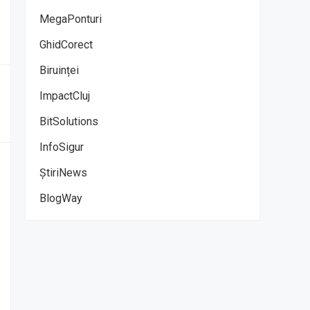
MegaPonturi
GhidCorect
Biruinței
ImpactCluj
BitSolutions
InfoSigur
ȘtiriNews
BlogWay