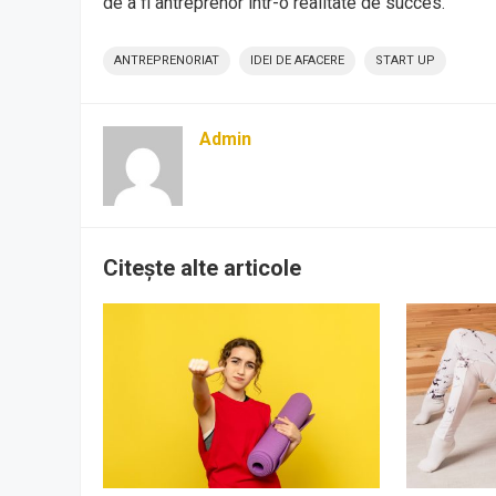
de a fi antreprenor într-o realitate de succes.
ANTREPRENORIAT
IDEI DE AFACERE
START UP
Admin
Citește alte articole