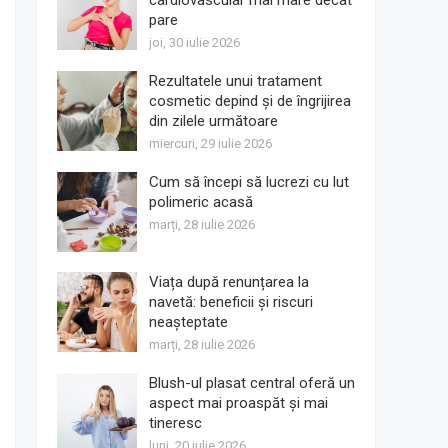
cardiovascular mai mare decât
pare
joi, 30 iulie 2026
Rezultatele unui tratament
cosmetic depind și de îngrijirea
din zilele următoare
miercuri, 29 iulie 2026
Cum să începi să lucrezi cu lut
polimeric acasă
marți, 28 iulie 2026
Viața după renunțarea la
navetă: beneficii și riscuri
neașteptate
marți, 28 iulie 2026
Blush-ul plasat central oferă un
aspect mai proaspăt și mai
tineresc
luni, 20 iulie 2026