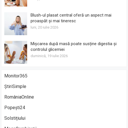
Blush-ul plasat central oferă un aspect mai
proaspăt și mai tineresc
luni, 20 iulie 2026
Mișcarea după masă poate susține digestia și
controlul glicemiei
duminică, 19 iulie 2026
Monitor365
ȘtiriSimple
RomâniaOnline
Popești24
Solstițiului