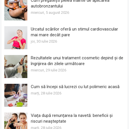
Cum pregătești pielea înainte de aplicarea
autobronzantului
miercuri, 5 august 2026
Urcatul scărilor oferă un stimul cardiovascular
mai mare decât pare
joi, 30 iulie 2026
Rezultatele unui tratament cosmetic depind și de
îngrijirea din zilele următoare
miercuri, 29 iulie 2026
Cum să începi să lucrezi cu lut polimeric acasă
marți, 28 iulie 2026
Viața după renunțarea la navetă: beneficii și
riscuri neașteptate
marți, 28 iulie 2026