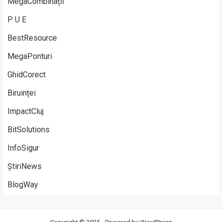
MegaCombinații
P U E
BestResource
MegaPonturi
GhidCorect
Biruinței
ImpactCluj
BitSolutions
InfoSigur
ȘtiriNews
BlogWay