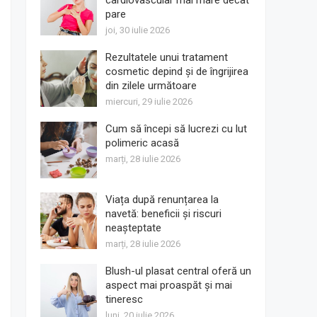
cardiovascular mai mare decât
pare
joi, 30 iulie 2026
Rezultatele unui tratament
cosmetic depind și de îngrijirea
din zilele următoare
miercuri, 29 iulie 2026
Cum să începi să lucrezi cu lut
polimeric acasă
marți, 28 iulie 2026
Viața după renunțarea la
navetă: beneficii și riscuri
neașteptate
marți, 28 iulie 2026
Blush-ul plasat central oferă un
aspect mai proaspăt și mai
tineresc
luni, 20 iulie 2026