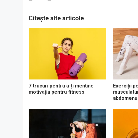
Citește alte articole
7 trucuri pentru a-ți menține
Exerciții p
motivația pentru fitness
musculaturi
abdomenul