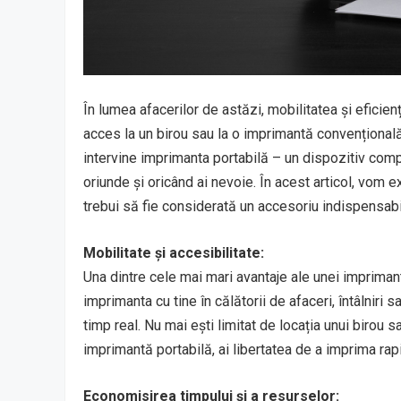
În lumea afacerilor de astăzi, mobilitatea și eficie
acces la un birou sau la o imprimantă convențională
intervine imprimanta portabilă – un dispozitiv compac
oriunde și oricând ai nevoie. În acest articol, vom e
trebui să fie considerată un accesoriu indispensabil 
Mobilitate și accesibilitate:
Una dintre cele mai mari avantaje ale unei imprimant
imprimanta cu tine în călătorii de afaceri, întâlniri 
timp real. Nu mai ești limitat de locația unui birou 
imprimantă portabilă, ai libertatea de a imprima rapid
Economisirea timpului și a resurselor: