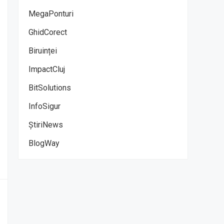
MegaPonturi
GhidCorect
Biruinței
ImpactCluj
BitSolutions
InfoSigur
ȘtiriNews
BlogWay