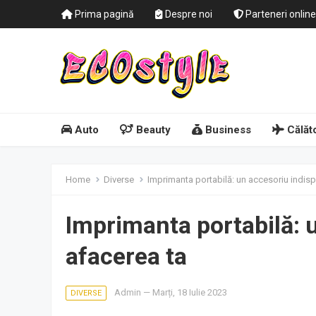
Prima pagină
Despre noi
Parteneri online
Auto
Beauty
Business
Călăto
Home
Diverse
Imprimanta portabilă: un accesoriu indisp
Imprimanta portabilă: u
afacerea ta
Admin
—
Marți, 18 Iulie 2023
DIVERSE