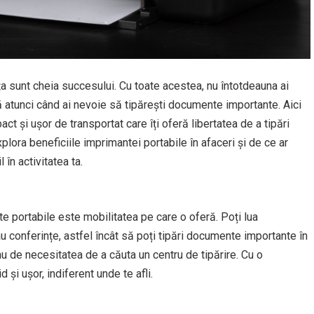
nța sunt cheia succesului. Cu toate acestea, nu întotdeauna ai
 atunci când ai nevoie să tipărești documente importante. Aici
t și ușor de transportat care îți oferă libertatea de a tipări
xplora beneficiile imprimantei portabile în afaceri și de ce ar
în activitatea ta.
e portabile este mobilitatea pe care o oferă. Poți lua
sau conferințe, astfel încât să poți tipări documente importante în
sau de necesitatea de a căuta un centru de tipărire. Cu o
 și ușor, indiferent unde te afli.