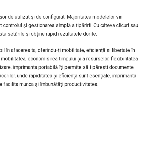
or de utilizat și de configurat. Majoritatea modelelor vin
it controlul și gestionarea simplă a tipăririi. Cu câteva clicuri sau
ta setările și obține rapid rezultatele dorite.
în afacerea ta, oferindu-ți mobilitate, eficiență și libertate în
 mobilitatea, economisirea timpului și a resurselor, flexibilitatea
ilizare, imprimanta portabilă îți permite să tipărești documente
acerilor, unde rapiditatea și eficiența sunt esențiale, imprimanta
e facilita munca și îmbunătăți productivitatea.