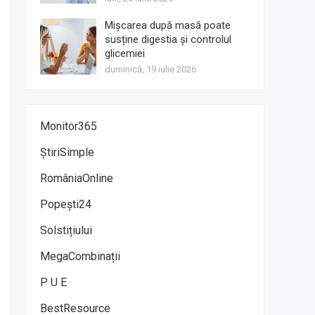
Mișcarea după masă poate
susține digestia și controlul
glicemiei
duminică, 19 iulie 2026
Monitor365
ȘtiriSimple
RomâniaOnline
Popești24
Solstițiului
MegaCombinații
P U E
BestResource