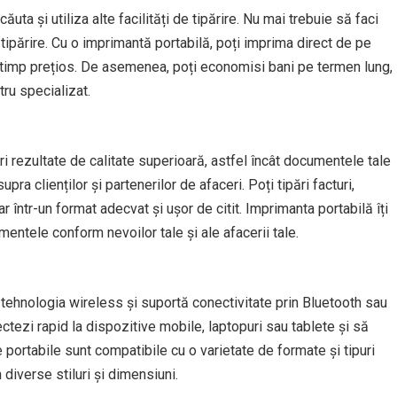
ta și utiliza alte facilități de tipărire. Nu mai trebuie să faci
 tipărire. Cu o imprimantă portabilă, poți imprima direct de pe
 timp prețios. De asemenea, poți economisi bani pe termen lung,
tru specializat.
i rezultate de calitate superioară, astfel încât documentele tale
a clienților și partenerilor de afaceri. Poți tipări facturi,
 într-un format adecvat și ușor de citit. Imprimanta portabilă îți
mentele conform nevoilor tale și ale afacerii tale.
 tehnologia wireless și suportă conectivitate prin Bluetooth sau
ectezi rapid la dispozitive mobile, laptopuri sau tablete și să
e portabile sunt compatibile cu o varietate de formate și tipuri
 diverse stiluri și dimensiuni.