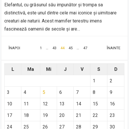
Elefantul, cu grăsunul său impunător și trompa sa
distinctivă, este unul dintre cele mai iconice și uimitoare
creaturi ale naturii. Acest mamifer terestru imens
fascinează oamenii de secole și are…
PAGINAȚIE
ÎNAPOI
1
…
43
44
45
…
47
ÎNAINTE
ARTICOLE
L
Ma
Mi
J
V
S
D
1
2
3
4
5
6
7
8
9
10
11
12
13
14
15
16
17
18
19
20
21
22
23
24
25
26
27
28
29
30