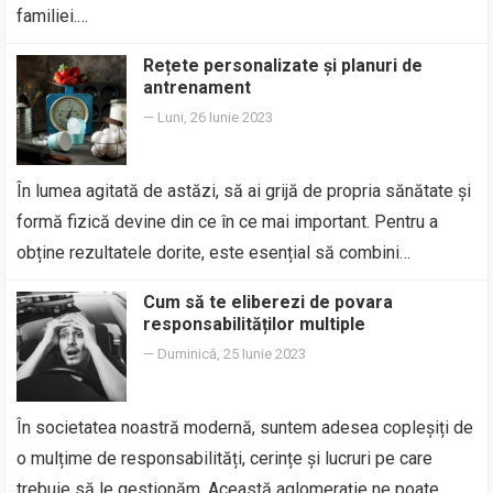
familiei.…
Rețete personalizate și planuri de
antrenament
—
Luni, 26 Iunie 2023
În lumea agitată de astăzi, să ai grijă de propria sănătate și
formă fizică devine din ce în ce mai important. Pentru a
obține rezultatele dorite, este esențial să combini…
Cum să te eliberezi de povara
responsabilităților multiple
—
Duminică, 25 Iunie 2023
În societatea noastră modernă, suntem adesea copleșiți de
o mulțime de responsabilități, cerințe și lucruri pe care
trebuie să le gestionăm. Această aglomerație ne poate