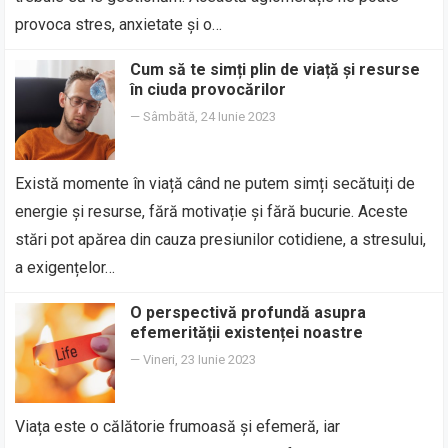
provoca stres, anxietate și o…
Cum să te simți plin de viață și resurse
în ciuda provocărilor
—
Sâmbătă, 24 Iunie 2023
Există momente în viață când ne putem simți secătuiți de
energie și resurse, fără motivație și fără bucurie. Aceste
stări pot apărea din cauza presiunilor cotidiene, a stresului,
a exigențelor…
O perspectivă profundă asupra
efemerității existenței noastre
—
Vineri, 23 Iunie 2023
Viața este o călătorie frumoasă și efemeră, iar