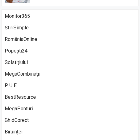
Monitor365
ȘtiriSimple
RomâniaOnline
Popești24
Solstițiului
MegaCombinații
P U E
BestResource
MegaPonturi
GhidCorect
Biruinței