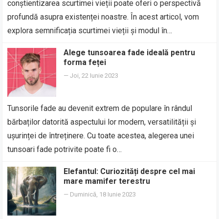
conștientizarea scurtimei vieții poate oferi o perspectivă
profundă asupra existenței noastre. În acest articol, vom
explora semnificația scurtimei vieții și modul în…
Alege tunsoarea fade ideală pentru
forma feței
—
Joi, 22 Iunie 2023
Tunsorile fade au devenit extrem de populare în rândul
bărbaților datorită aspectului lor modern, versatilității și
ușurinței de întreținere. Cu toate acestea, alegerea unei
tunsoari fade potrivite poate fi o…
Elefantul: Curiozități despre cel mai
mare mamifer terestru
—
Duminică, 18 Iunie 2023