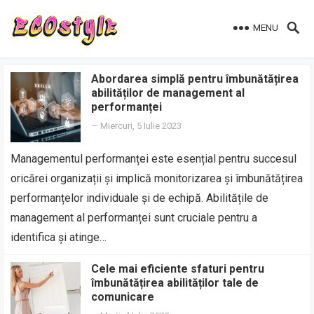
MENU
Abordarea simplă pentru îmbunătățirea
abilităților de management al
performanței
—
Miercuri, 5 Iulie 2023
Managementul performanței este esențial pentru succesul
oricărei organizații și implică monitorizarea și îmbunătățirea
performanțelor individuale și de echipă. Abilitățile de
management al performanței sunt cruciale pentru a
identifica și atinge…
Cele mai eficiente sfaturi pentru
îmbunătățirea abilităților tale de
comunicare