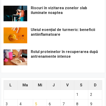
Riscuri în vizitarea zonelor slab
iluminate noaptea
Uleiul esențial de turmeric: beneficii
antiinflamatoare
Rolul proteinelor în recuperarea după
antrenamente intense
L
Ma
Mi
J
V
S
D
1
2
3
4
5
6
7
8
9