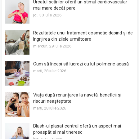
Urcatul scărilor oferă un stimul cardiovascular
mai mare decât pare
joi, 30 iulie 2026
Rezultatele unui tratament cosmetic depind și de
îngrijirea din zilele următoare
miercuri, 29 iulie 2026
Cum să începi să lucrezi cu lut polimeric acasă
marți, 28 iulie 2026
Viața după renunțarea la navetă: beneficii și
riscuri neașteptate
marți, 28 iulie 2026
Blush-ul plasat central oferă un aspect mai
proaspăt și mai tineresc