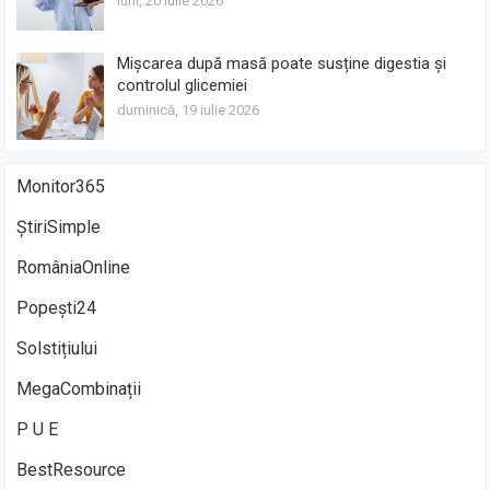
luni, 20 iulie 2026
Mișcarea după masă poate susține digestia și
controlul glicemiei
duminică, 19 iulie 2026
Monitor365
ȘtiriSimple
RomâniaOnline
Popești24
Solstițiului
MegaCombinații
P U E
BestResource