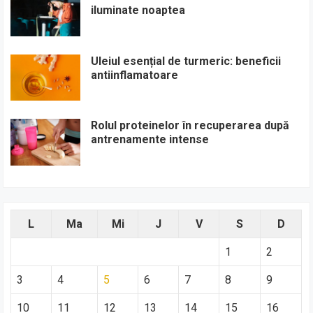
iluminate noaptea
Uleiul esențial de turmeric: beneficii
antiinflamatoare
Rolul proteinelor în recuperarea după
antrenamente intense
L
Ma
Mi
J
V
S
D
1
2
3
4
5
6
7
8
9
10
11
12
13
14
15
16