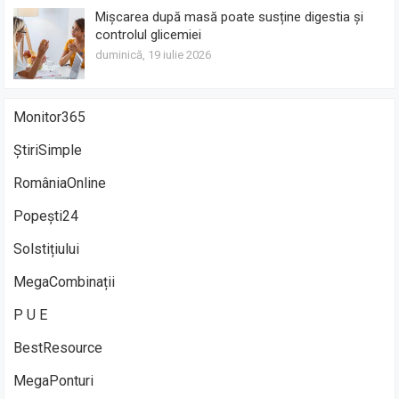
Mișcarea după masă poate susține digestia și
controlul glicemiei
duminică, 19 iulie 2026
Monitor365
ȘtiriSimple
RomâniaOnline
Popești24
Solstițiului
MegaCombinații
P U E
BestResource
MegaPonturi