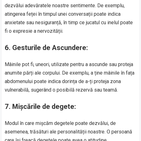
dezvălui adevăratele noastre sentimente. De exemplu,
atingerea feței în timpul unei conversații poate indica
anxietate sau nesiguranță, în timp ce jucatul cu inelul poate
fi o expresie a nervozității.
6.
Gesturile de Ascundere:
Mâinile pot fi, uneori, utilizate pentru a ascunde sau proteja
anumite părți ale corpului. De exemplu, a ține mâinile în fața
abdomenului poate indica dorința de a-ți proteja zona
vulnerabilă, sugerând o posibilă rezervă sau teamă.
7.
Mișcările de degete:
Modul în care mișcăm degetele poate dezvălui, de
asemenea, trăsături ale personalității noastre. O persoană
care își freacă degetele poate avea o atitudine