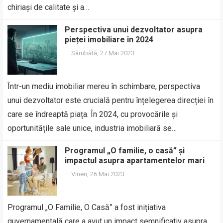
chiriași de calitate și a…
Perspectiva unui dezvoltator asupra
pieței imobiliare în 2024
—
Sâmbătă, 27 Mai 2023
Într-un mediu imobiliar mereu în schimbare, perspectiva
unui dezvoltator este crucială pentru înțelegerea direcției în
care se îndreaptă piața. În 2024, cu provocările și
oportunitățile sale unice, industria imobiliară se…
Programul „O familie, o casă” și
impactul asupra apartamentelor mari
—
Vineri, 26 Mai 2023
Programul „O Familie, O Casă” a fost inițiativa
guvernamentală care a avut un impact semnificativ asupra