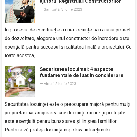
ajutorul Registrului Constructorilor
—
Sâmbătă, 3 Iunie 2023
În procesul de construcție a unei locuințe sau a unui proiect
de dezvoltare, alegerea unui constructor de încredere este
esențială pentru succesul și calitatea finală a proiectului. Cu
toate acestea,…
Securitatea locuinței: 4 aspecte
fundamentale de luat în considerare
—
Vineri, 2 Iunie 2023
Securitatea locuinței este o preocupare majoră pentru mulți
proprietari, iar asigurarea unei locuințe sigure și protejate
este esențială pentru bunăstarea și liniștea familiilor.
Pentru a vă proteja locuința împotriva infracțiunilor…