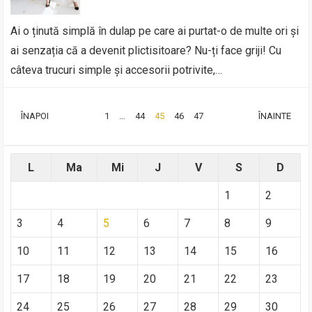
Ai o ținută simplă în dulap pe care ai purtat-o de multe ori și
ai senzația că a devenit plictisitoare? Nu-ți face griji! Cu
câteva trucuri simple și accesorii potrivite,…
PAGINAȚIE
ÎNAPOI
1
…
44
45
46
47
ÎNAINTE
ARTICOLE
L
Ma
Mi
J
V
S
D
1
2
3
4
5
6
7
8
9
10
11
12
13
14
15
16
17
18
19
20
21
22
23
24
25
26
27
28
29
30