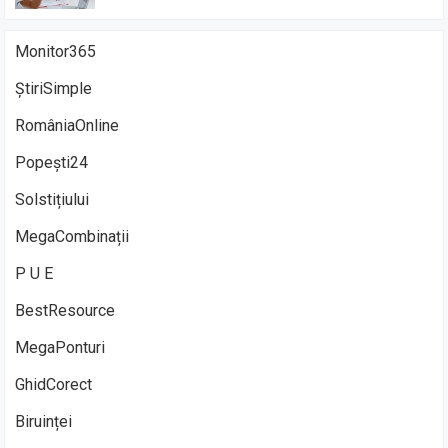
Monitor365
ȘtiriSimple
RomâniaOnline
Popești24
Solstițiului
MegaCombinații
P U E
BestResource
MegaPonturi
GhidCorect
Biruinței