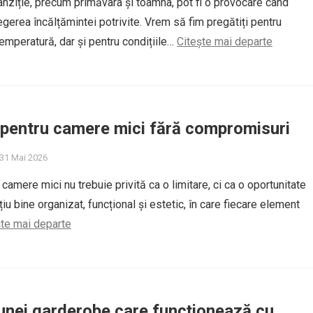
nziție, precum primăvara și toamna, pot fi o provocare când
egerea încălțămintei potrivite. Vrem să fim pregătiți pentru
emperatură, dar și pentru condițiile…
Citește mai departe
 pentru camere mici fără compromisuri
 31 Mai 2026
amere mici nu trebuie privită ca o limitare, ci ca o oportunitate
iu bine organizat, funcțional și estetic, în care fiecare element
ște mai departe
unei garderobe care funcționează cu