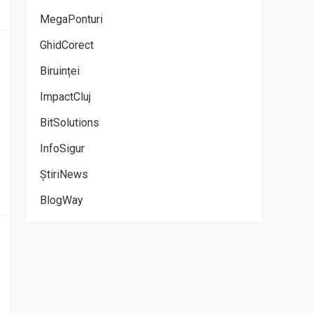
MegaPonturi
GhidCorect
Biruinței
ImpactCluj
BitSolutions
InfoSigur
ȘtiriNews
BlogWay