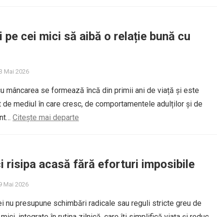
i pe cei mici să aibă o relație bună cu
13 Mai 2026
 cu mâncarea se formează încă din primii ani de viață și este
ct de mediul în care cresc, de comportamentele adulților și de
unt…
Citește mai departe
 risipa acasă fără eforturi imposibile
9 Mai 2026
i nu presupune schimbări radicale sau reguli stricte greu de
 mici, integrate în rutina zilnică, care îți simplifică viața și reduc