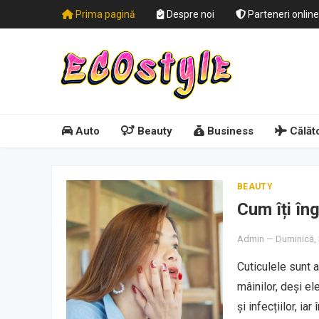
Prima pagină
Despre noi
Parteneri online
Auto
Beauty
Business
Călăto
BEAUTY
Cum îți îng
Admin
—
Duminică,
Cuticulele sunt a
mâinilor, deși el
și infecțiilor, i