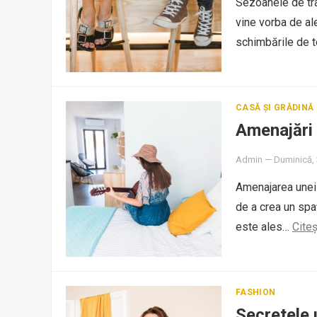
Sezoanele de tra
vine vorba de al
schimbările de t
CASĂ ȘI GRĂDINĂ
Amenajări
Admin
—
Duminică,
Amenajarea unei c
de a crea un spaț
este ales…
Cite
FASHION
Secretele 