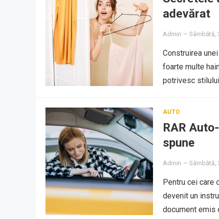
adevărat
Admin
—
Sâmbătă, 
Construirea une
foarte multe hai
potrivesc stilul
AUTO
RAR Auto-P
spune
Admin
—
Sâmbătă, 
Pentru cei care
devenit un instru
document emis d