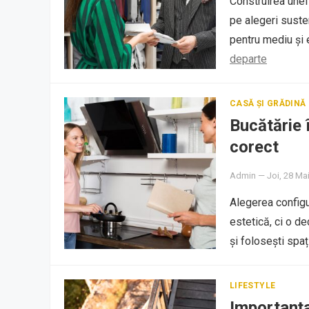
Construirea une
pe alegeri susten
pentru mediu și
departe
CASĂ ȘI GRĂDINĂ
Bucătărie 
corect
Admin
—
Joi, 28 Ma
Alegerea configu
estetică, ci o de
și folosești spaț
LIFESTYLE
Importanța