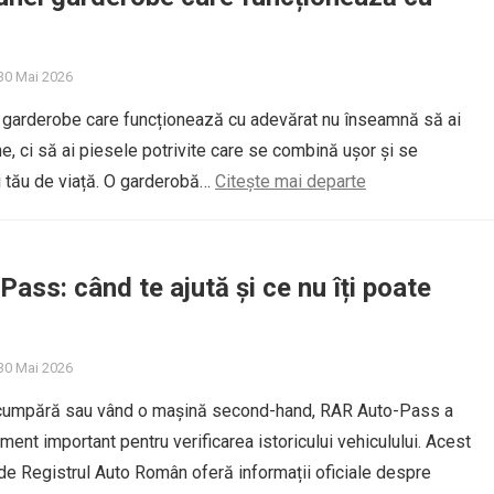
30 Mai 2026
i garderobe care funcționează cu adevărat nu înseamnă să ai
ne, ci să ai piesele potrivite care se combină ușor și se
ui tău de viață. O garderobă…
Citește mai departe
ass: când te ajută și ce nu îți poate
30 Mai 2026
 cumpără sau vând o mașină second-hand, RAR Auto-Pass a
ment important pentru verificarea istoricului vehiculului. Acest
e Registrul Auto Român oferă informații oficiale despre