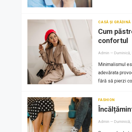
CASĂ ȘI GRĂDINĂ
Cum păstre
confortul
Admin
—
Duminică,
Minimalismul est
adevărata provoc
fără să pierzi co
FASHION
Încălțămin
Admin
—
Duminică,