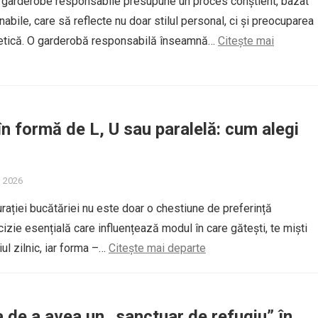
i garderobe responsabile presupune un proces conștient, bazat
abile, care să reflecte nu doar stilul personal, ci și preocuparea
 etică. O garderobă responsabilă înseamnă…
Citește mai
în formă de L, U sau paralelă: cum alegi
i 2026
rației bucătăriei nu este doar o chestiune de preferință
cizie esențială care influențează modul în care gătești, te miști
iul zilnic, iar forma –…
Citește mai departe
 de a avea un „sanctuar de refugiu” în