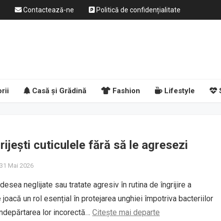
Contactează-ne
Politică de confidențialitate
rii
Casă și Grădină
Fashion
Lifestyle
rijești cuticulele fără să le agresezi
 31 Mai 2026
desea neglijate sau tratate agresiv în rutina de îngrijire a
e joacă un rol esențial în protejarea unghiei împotriva bacteriilor
ar îndepărtarea lor incorectă…
Citește mai departe