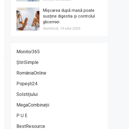
Mișcarea după masă poate
susține digestia și controlul
glicemiei
duminică, 19 iulie 2026
Monitor365
ȘtiriSimple
RomâniaOnline
Popești24
Solstițiului
MegaCombinații
P U E
BestResource