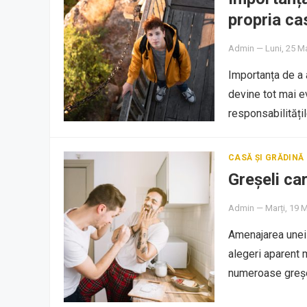
propria cas
Admin
—
Luni, 25 M
Importanța de a a
devine tot mai ev
responsabilităț
CASĂ ȘI GRĂDINĂ
Greșeli car
Admin
—
Marți, 19 
Amenajarea unei 
alegeri aparent m
numeroase greșel