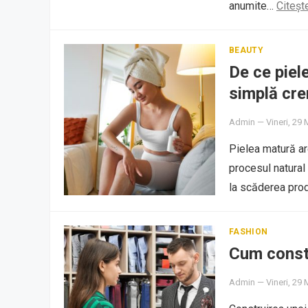
anumite…
Citeșt
BEAUTY
De ce piel
simplă cre
Admin
—
Vineri, 29
Pielea matură a
procesul natural
la scăderea pro
FASHION
Cum constr
Admin
—
Vineri, 29