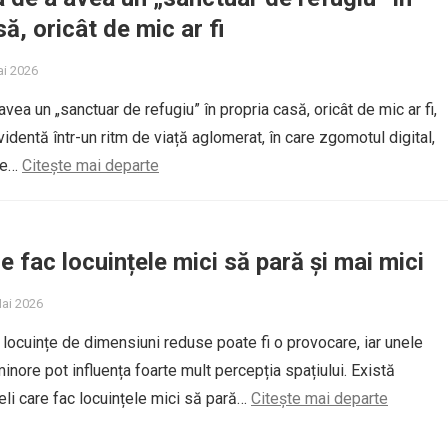
ă, oricât de mic ar fi
ai 2026
vea un „sanctuar de refugiu” în propria casă, oricât de mic ar fi,
identă într-un ritm de viață aglomerat, în care zgomotul digital,
ile…
Citește mai departe
e fac locuințele mici să pară și mai mici
Mai 2026
locuințe de dimensiuni reduse poate fi o provocare, iar unele
inore pot influența foarte mult percepția spațiului. Există
i care fac locuințele mici să pară…
Citește mai departe