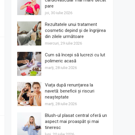
cardiovascular mai mare decât
pare
joi, 30 iulie 2026
Rezultatele unui tratament
cosmetic depind și de îngrijirea
din zilele următoare
miercuri, 29 iulie 2026
Cum să începi să lucrezi cu lut
polimeric acasă
marți, 28 iulie 2026
Viața după renunțarea la
navetă: beneficii și riscuri
neașteptate
marți, 28 iulie 2026
Blush-ul plasat central oferă un
aspect mai proaspăt și mai
tineresc
luni, 20 iulie 2026