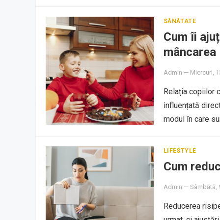
SĂNĂTATE
Cum îi ajuț
mâncarea
Admin
—
Miercuri, 
Relația copiilor
influențată dire
modul în care s
LIFESTYLE
Cum reduci
Admin
—
Sâmbătă, 
Reducerea risipe
urmat, ci ajustări