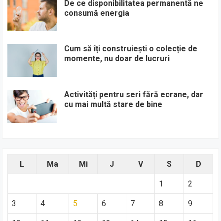
De ce disponibilitatea permanentă ne
consumă energia
Cum să îți construiești o colecție de
momente, nu doar de lucruri
Activități pentru seri fără ecrane, dar
cu mai multă stare de bine
L
Ma
Mi
J
V
S
D
1
2
3
4
5
6
7
8
9