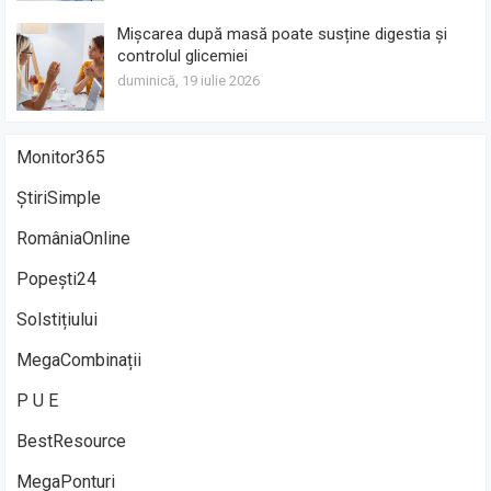
Mișcarea după masă poate susține digestia și
controlul glicemiei
duminică, 19 iulie 2026
Monitor365
ȘtiriSimple
RomâniaOnline
Popești24
Solstițiului
MegaCombinații
P U E
BestResource
MegaPonturi