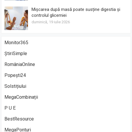
Mișcarea după masă poate susține digestia și
controlul glicemiei
duminică, 19 iulie 2026
Monitor365
ȘtiriSimple
RomâniaOnline
Popești24
Solstițiului
MegaCombinații
P U E
BestResource
MegaPonturi