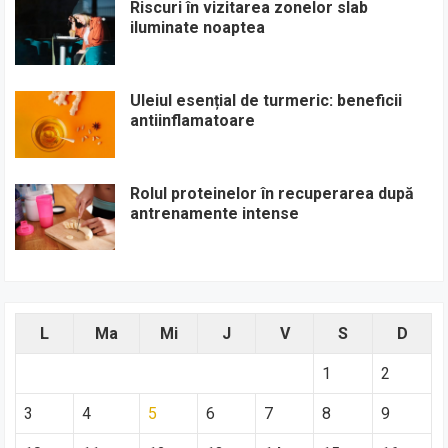
Riscuri în vizitarea zonelor slab
iluminate noaptea
Uleiul esențial de turmeric: beneficii
antiinflamatoare
Rolul proteinelor în recuperarea după
antrenamente intense
L
Ma
Mi
J
V
S
D
1
2
3
4
5
6
7
8
9