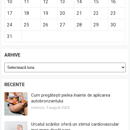
10
11
12
13
14
15
16
17
18
19
20
21
22
23
24
25
26
27
28
29
30
31
ARHIVE
Arhive
RECENTE
Cum pregătești pielea înainte de aplicarea
autobronzantului
miercuri, 5 august 2026
Urcatul scărilor oferă un stimul cardiovascular