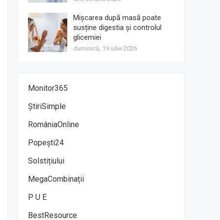
Mișcarea după masă poate
susține digestia și controlul
glicemiei
duminică, 19 iulie 2026
Monitor365
ȘtiriSimple
RomâniaOnline
Popești24
Solstițiului
MegaCombinații
P U E
BestResource