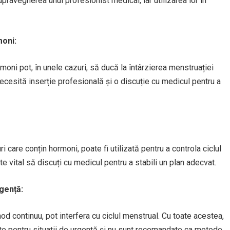
ravegherea unui profesionist medical, iar utilizarea lor în
moni:
moni pot, în unele cazuri, să ducă la întârzierea menstruației
ecesită inserție profesională și o discuție cu medicul pentru a
 care conțin hormoni, poate fi utilizată pentru a controla ciclul
te vital să discuți cu medicul pentru a stabili un plan adecvat.
gență:
od continuu, pot interfera cu ciclul menstrual. Cu toate acestea,
te pentru situații de urgență și nu sunt recomandate ca metode