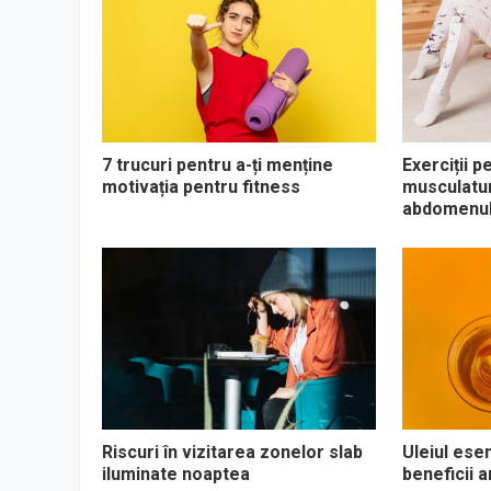
7 trucuri pentru a-ți menține
Exerciții p
motivația pentru fitness
musculaturi
abdomenul
Riscuri în vizitarea zonelor slab
Uleiul esen
iluminate noaptea
beneficii 