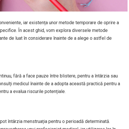
onveniente, iar existența unor metode temporare de oprire a
i specifice. În acest ghid, vom explora diversele metode
te de luat în considerare înainte de a alege o astfel de
ntinuu, fără a face pauze între blistere, pentru a întârzia sau
onsulți medicul înainte de a adopta această practică pentru a
entru a evalua riscurile potențiale.
 pot întârzia menstruația pentru o perioadă determinată.