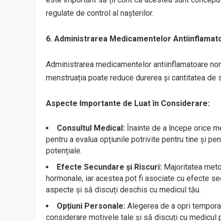
regulate de control al nașterilor.
6. Administrarea Medicamentelor Antiinflamat
Administrarea medicamentelor antiinflamatoare non
menstruația poate reduce durerea și cantitatea de s
Aspecte Importante de Luat în Considerare:
Consultul Medical:
Înainte de a începe orice me
pentru a evalua opțiunile potrivite pentru tine și p
potențiale.
Efecte Secundare și Riscuri:
Majoritatea meto
hormonale, iar acestea pot fi asociate cu efecte sec
aspecte și să discuți deschis cu medicul tău.
Opțiuni Personale:
Alegerea de a opri temporar
considerare motivele tale și să discuți cu medicul p