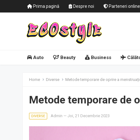
Prima pagină
Despre noi
Parteneri online
Auto
Beauty
Business
Călăto
Home
Diverse
Metode temporare de oprire a menstruați
Metode temporare de op
Admin
—
Joi, 21 Decembrie 2023
DIVERSE