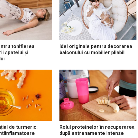
entru tonifierea
Idei originale pentru decorarea
i spatelui și
balconului cu mobilier pliabil
ui
țial de turmeric:
Rolul proteinelor în recuperarea
antiinflamatoare
după antrenamente intense