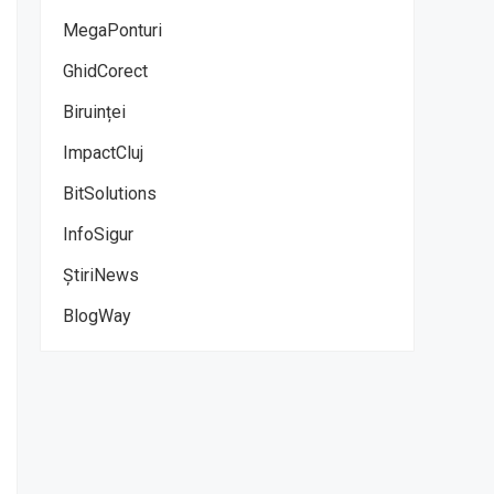
MegaPonturi
GhidCorect
Biruinței
ImpactCluj
BitSolutions
InfoSigur
ȘtiriNews
BlogWay