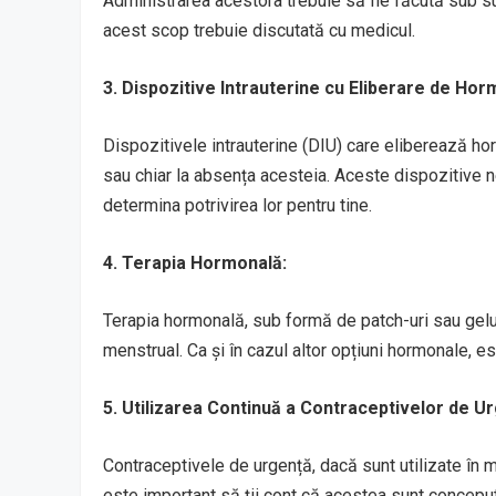
Administrarea acestora trebuie să fie făcută sub sup
acest scop trebuie discutată cu medicul.
3. Dispozitive Intrauterine cu Eliberare de Hor
Dispozitivele intrauterine (DIU) care eliberează hor
sau chiar la absența acesteia. Aceste dispozitive n
determina potrivirea lor pentru tine.
4. Terapia Hormonală:
Terapia hormonală, sub formă de patch-uri sau geluri
menstrual. Ca și în cazul altor opțiuni hormonale, es
5. Utilizarea Continuă a Contraceptivelor de Ur
Contraceptivele de urgență, dacă sunt utilizate în m
este important să ții cont că acestea sunt concepu