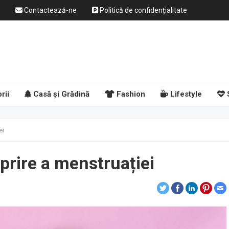
Contactează-ne
Politică de confidențialitate
rii
Casă și Grădină
Fashion
Lifestyle
ei
rire a menstruației