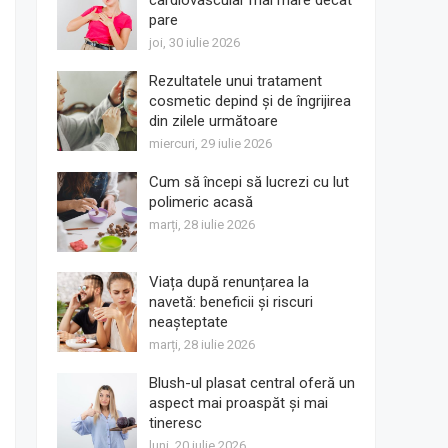
cardiovascular mai mare decât
pare
joi, 30 iulie 2026
Rezultatele unui tratament
cosmetic depind și de îngrijirea
din zilele următoare
miercuri, 29 iulie 2026
Cum să începi să lucrezi cu lut
polimeric acasă
marți, 28 iulie 2026
Viața după renunțarea la
navetă: beneficii și riscuri
neașteptate
marți, 28 iulie 2026
Blush-ul plasat central oferă un
aspect mai proaspăt și mai
tineresc
luni, 20 iulie 2026