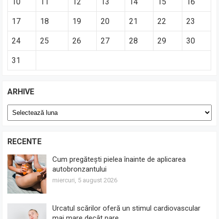
10
11
12
13
14
15
16
17
18
19
20
21
22
23
24
25
26
27
28
29
30
31
ARHIVE
Arhive
RECENTE
Cum pregătești pielea înainte de aplicarea
autobronzantului
miercuri, 5 august 2026
Urcatul scărilor oferă un stimul cardiovascular
mai mare decât pare