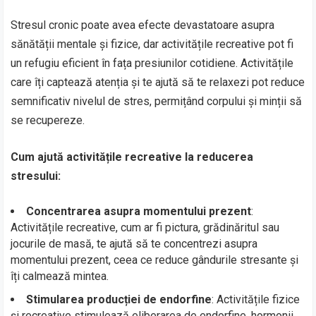
Stresul cronic poate avea efecte devastatoare asupra
sănătății mentale și fizice, dar activitățile recreative pot fi
un refugiu eficient în fața presiunilor cotidiene. Activitățile
care îți captează atenția și te ajută să te relaxezi pot reduce
semnificativ nivelul de stres, permițând corpului și minții să
se recupereze.
Cum ajută activitățile recreative la reducerea
stresului:
Concentrarea asupra momentului prezent
:
Activitățile recreative, cum ar fi pictura, grădinăritul sau
jocurile de masă, te ajută să te concentrezi asupra
momentului prezent, ceea ce reduce gândurile stresante și
îți calmează mintea.
Stimularea producției de endorfine
: Activitățile fizice
și recreative stimulează eliberarea de endorfine, hormonii