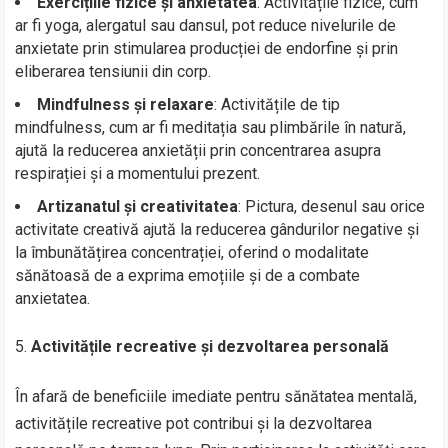
Exercițiile fizice și anxietatea
: Activitățile fizice, cum
ar fi yoga, alergatul sau dansul, pot reduce nivelurile de
anxietate prin stimularea producției de endorfine și prin
eliberarea tensiunii din corp.
Mindfulness și relaxare
: Activitățile de tip
mindfulness, cum ar fi meditația sau plimbările în natură,
ajută la reducerea anxietății prin concentrarea asupra
respirației și a momentului prezent.
Artizanatul și creativitatea
: Pictura, desenul sau orice
activitate creativă ajută la reducerea gândurilor negative și
la îmbunătățirea concentrației, oferind o modalitate
sănătoasă de a exprima emoțiile și de a combate
anxietatea.
Activitățile recreative și dezvoltarea personală
În afară de beneficiile imediate pentru sănătatea mentală,
activitățile recreative pot contribui și la dezvoltarea