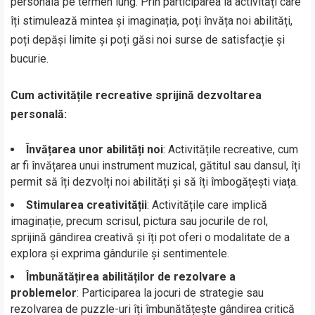
personală pe termen lung. Prin participarea la activități care
îți stimulează mintea și imaginația, poți învăța noi abilități,
poți depăși limite și poți găsi noi surse de satisfacție și
bucurie.
Cum activitățile recreative sprijină dezvoltarea
personală:
Învățarea unor abilități noi
: Activitățile recreative, cum
ar fi învățarea unui instrument muzical, gătitul sau dansul, îți
permit să îți dezvolți noi abilități și să îți îmbogățești viața.
Stimularea creativității
: Activitățile care implică
imaginație, precum scrisul, pictura sau jocurile de rol,
sprijină gândirea creativă și îți pot oferi o modalitate de a
explora și exprima gândurile și sentimentele.
Îmbunătățirea abilităților de rezolvare a
problemelor
: Participarea la jocuri de strategie sau
rezolvarea de puzzle-uri îți îmbunătățește gândirea critică