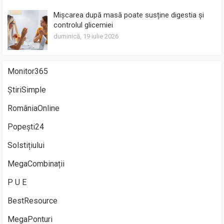
Mișcarea după masă poate susține digestia și
controlul glicemiei
duminică, 19 iulie 2026
Monitor365
ȘtiriSimple
RomâniaOnline
Popești24
Solstițiului
MegaCombinații
P U E
BestResource
MegaPonturi