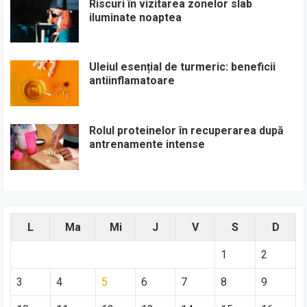
Riscuri în vizitarea zonelor slab
iluminate noaptea
Uleiul esențial de turmeric: beneficii
antiinflamatoare
Rolul proteinelor în recuperarea după
antrenamente intense
L
Ma
Mi
J
V
S
D
1
2
3
4
5
6
7
8
9