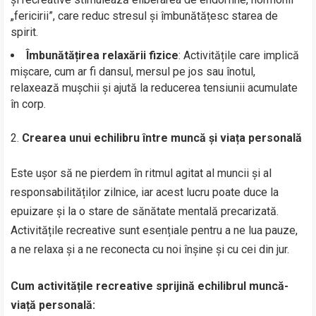
„fericirii”, care reduc stresul și îmbunătățesc starea de
spirit.
Îmbunătățirea relaxării fizice
: Activitățile care implică
mișcare, cum ar fi dansul, mersul pe jos sau înotul,
relaxează mușchii și ajută la reducerea tensiunii acumulate
în corp.
Crearea unui echilibru între muncă și viața personală
Este ușor să ne pierdem în ritmul agitat al muncii și al
responsabilităților zilnice, iar acest lucru poate duce la
epuizare și la o stare de sănătate mentală precarizată.
Activitățile recreative sunt esențiale pentru a ne lua pauze,
a ne relaxa și a ne reconecta cu noi înșine și cu cei din jur.
Cum activitățile recreative sprijină echilibrul muncă-
viață personală: