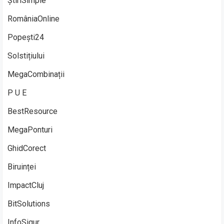
ȘtiriSimple
RomâniaOnline
Popești24
Solstițiului
MegaCombinații
P U E
BestResource
MegaPonturi
GhidCorect
Biruinței
ImpactCluj
BitSolutions
InfoSigur