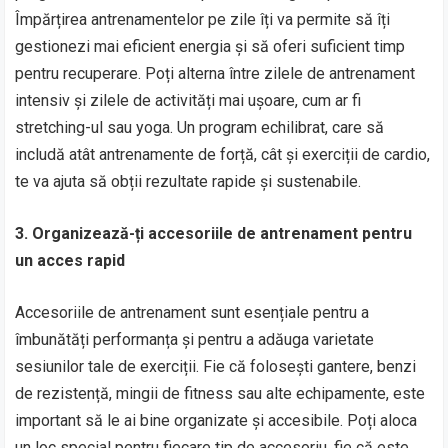
Împărțirea antrenamentelor pe zile îți va permite să îți
gestionezi mai eficient energia și să oferi suficient timp
pentru recuperare. Poți alterna între zilele de antrenament
intensiv și zilele de activități mai ușoare, cum ar fi
stretching-ul sau yoga. Un program echilibrat, care să
includă atât antrenamente de forță, cât și exerciții de cardio,
te va ajuta să obții rezultate rapide și sustenabile.
3. Organizează-ți accesoriile de antrenament pentru
un acces rapid
Accesoriile de antrenament sunt esențiale pentru a
îmbunătăți performanța și pentru a adăuga varietate
sesiunilor tale de exerciții. Fie că folosești gantere, benzi
de rezistență, mingii de fitness sau alte echipamente, este
important să le ai bine organizate și accesibile. Poți aloca
un loc special pentru fiecare tip de accesoriu, fie că este