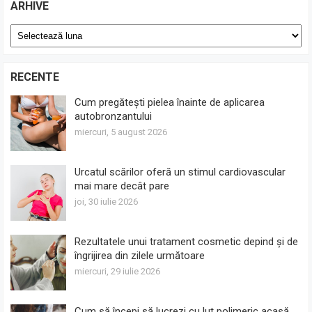
ARHIVE
Arhive
RECENTE
Cum pregătești pielea înainte de aplicarea
autobronzantului
miercuri, 5 august 2026
Urcatul scărilor oferă un stimul cardiovascular
mai mare decât pare
joi, 30 iulie 2026
Rezultatele unui tratament cosmetic depind și de
îngrijirea din zilele următoare
miercuri, 29 iulie 2026
Cum să începi să lucrezi cu lut polimeric acasă