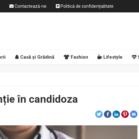
Contactează-ne
Politică de confidențialitate
rii
Casă și Grădină
Fashion
Lifestyle
nție în candidoza