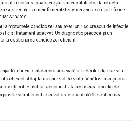
emul imunitar și poate crește susceptibilitatea la infecții,
e a stresului, cum ar fi meditația, yoga sau exercițiile fizice
nitar sănătos.
ați simptomele candidozei sau aveți un risc crescut de infecție,
ostic și tratament adecvat. Un diagnostic precoce și un
uta la gestionarea candidozei eficient.
njantă, dar cu o înțelegere adecvată a factorilor de risc și a
nată eficient. Adoptarea unui stil de viață sănătos, menținerea
unoscuți pot contribui semnificativ la reducerea riscului de
agnostic și tratament adecvat este esențială în gestionarea