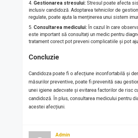
Gestionarea stresului:
Stresul poate afecta sist
inclusiv candidoză. Adoptarea tehnicilor de gestionar
regulate, poate ajuta la menținerea unui sistem imu
Consultarea medicului:
În cazul în care observ
este important să consultați un medic pentru diagn
tratament corect pot preveni complicatiile și pot aj
Concluzie
Candidoza poate fi o afecțiune inconfortabilă și dera
măsurilor preventive, poate fi prevenită sau gestio
unei igiene adecvate și evitarea factorilor de risc c
candidoză. În plus, consultarea medicului pentru di
acestei afecțiuni.
Admin