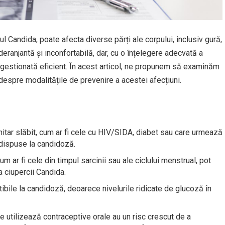
l Candida, poate afecta diverse părți ale corpului, inclusiv gură,
 deranjantă și inconfortabilă, dar, cu o înțelegere adecvată a
fi gestionată eficient. În acest articol, ne propunem să examinăm
despre modalitățile de prevenire a acestei afecțiuni.
tar slăbit, cum ar fi cele cu HIV/SIDA, diabet sau care urmează
edispuse la candidoză.
 ar fi cele din timpul sarcinii sau ale ciclului menstrual, pot
 ciupercii Candida.
bile la candidoză, deoarece nivelurile ridicate de glucoză în
 utilizează contraceptive orale au un risc crescut de a