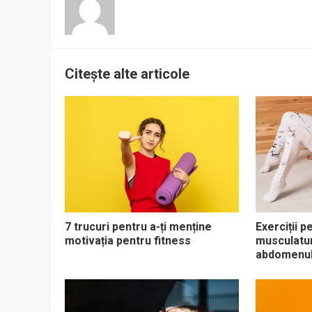
Citește alte articole
7 trucuri pentru a-ți menține
Exerciții p
motivația pentru fitness
musculaturi
abdomenul