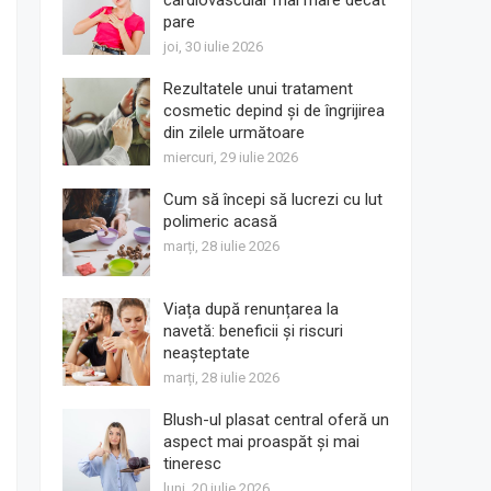
cardiovascular mai mare decât
pare
joi, 30 iulie 2026
Rezultatele unui tratament
cosmetic depind și de îngrijirea
din zilele următoare
miercuri, 29 iulie 2026
Cum să începi să lucrezi cu lut
polimeric acasă
marți, 28 iulie 2026
Viața după renunțarea la
navetă: beneficii și riscuri
neașteptate
marți, 28 iulie 2026
Blush-ul plasat central oferă un
aspect mai proaspăt și mai
tineresc
luni, 20 iulie 2026