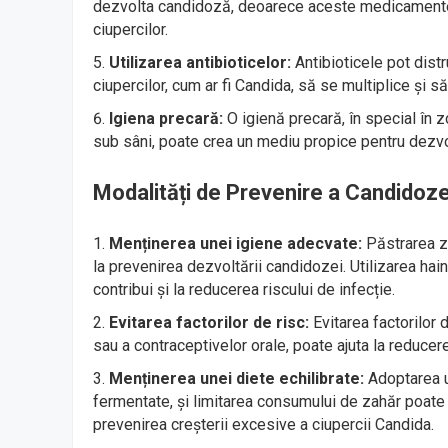
dezvolta candidoză, deoarece aceste medicamente po
ciupercilor.
Utilizarea antibioticelor:
Antibioticele pot dist
ciupercilor, cum ar fi Candida, să se multiplice și s
Igiena precară:
O igienă precară, în special în 
sub sâni, poate crea un mediu propice pentru dezv
Modalități de Prevenire a Candidoze
Menținerea unei igiene adecvate:
Păstrarea zo
la prevenirea dezvoltării candidozei. Utilizarea hain
contribui și la reducerea riscului de infecție.
Evitarea factorilor de risc:
Evitarea factorilor d
sau a contraceptivelor orale, poate ajuta la reducer
Menținerea unei diete echilibrate:
Adoptarea un
fermentate, și limitarea consumului de zahăr poate c
prevenirea creșterii excesive a ciupercii Candida.