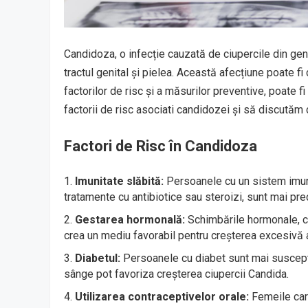
Candidoza, o infecție cauzată de ciupercile din genu
tractul genital și pielea. Această afecțiune poate fi
factorilor de risc și a măsurilor preventive, poate 
factorii de risc asociati candidozei și să discutăm 
Factori de Risc în Candidoza
Imunitate slăbită:
Persoanele cu un sistem imuni
tratamente cu antibiotice sau steroizi, sunt mai pr
Gestarea hormonală:
Schimbările hormonale, cum
crea un mediu favorabil pentru creșterea excesivă a
Diabetul:
Persoanele cu diabet sunt mai suscepti
sânge pot favoriza creșterea ciupercii Candida.
Utilizarea contraceptivelor orale:
Femeile care