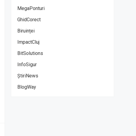
MegaPonturi
GhidCorect
Biruinței
ImpactCluj
BitSolutions
InfoSigur
ȘtiriNews
BlogWay