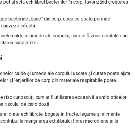
t afecta echilibrul bacteriilor în corp, favorizând creșterea
ruge bacteriile „bune” din corp, ceea ce poate permite
ă cauzeze infecții.
zonele calde și umede ale corpului, cum ar fi zona genitală sau
oltarea candidozei.
i
nelor calde și umede ale corpului uscate și curate poate ajuta
elor și lenjeriilor de corp din materiale respirabile poate
e risc cunoscuți, cum ar fi utilizarea excesivă a antibioticelor
ea riscului de candidoză.
ei diete echilibrate, bogate în fructe, legume și alimente
ontribui la menținerea echilibrului florei microbiene și la