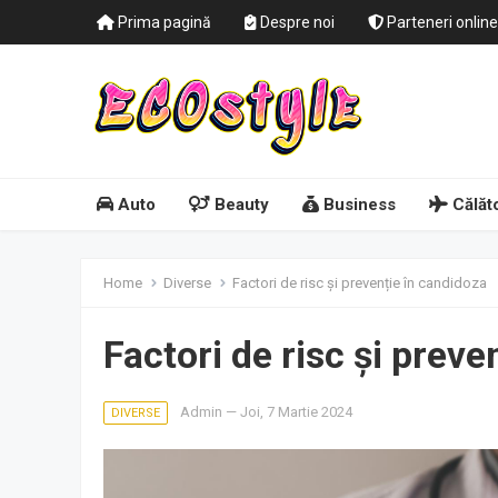
Prima pagină
Despre noi
Parteneri online
Auto
Beauty
Business
Călăto
Home
Diverse
Factori de risc și prevenție în candidoza
Factori de risc și preve
Admin
—
Joi, 7 Martie 2024
DIVERSE