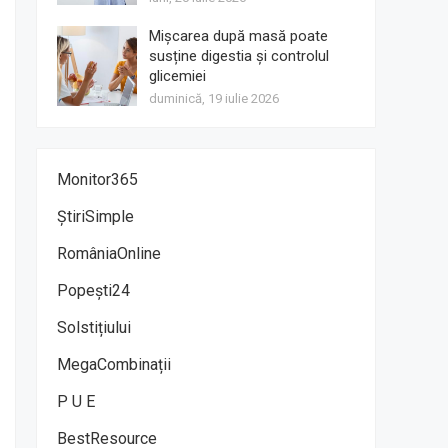
Mișcarea după masă poate
susține digestia și controlul
glicemiei
duminică, 19 iulie 2026
Monitor365
ȘtiriSimple
RomâniaOnline
Popești24
Solstițiului
MegaCombinații
P U E
BestResource