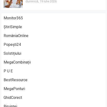
duminică, 19 iulie 2026
Monitor365
ȘtiriSimple
RomâniaOnline
Popești24
Solstițiului
MegaCombinații
P U E
BestResource
MegaPonturi
GhidCorect
Biruinței