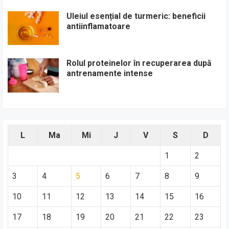
Uleiul esențial de turmeric: beneficii
antiinflamatoare
Rolul proteinelor în recuperarea după
antrenamente intense
L
Ma
Mi
J
V
S
D
1
2
3
4
5
6
7
8
9
10
11
12
13
14
15
16
17
18
19
20
21
22
23