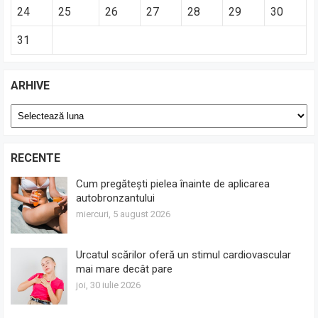
24
25
26
27
28
29
30
31
ARHIVE
Arhive
RECENTE
Cum pregătești pielea înainte de aplicarea
autobronzantului
miercuri, 5 august 2026
Urcatul scărilor oferă un stimul cardiovascular
mai mare decât pare
joi, 30 iulie 2026