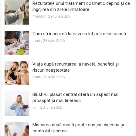
Rezultatele unui tratament cosmetic depind și de
îngrijirea din zilele următoare
miercuri, 29 iulie 2026
Cum să începi să lucrezi cu lut polimeric acasă
marți, 28 iulie 2026
Viața după renunțarea la navetă: beneficii și
riscuri neașteptate
marți, 28 iulie 2026
Blush-ul plasat central oferă un aspect mai
proaspăt și mai tineresc
luni, 20 iulie 2026
Mișcarea după masă poate susține digestia și
controlul glicemiei