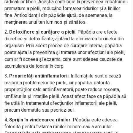
radicalilor liberi. Aceștia contribuie la prevenirea îmbătrânirii
premature a pielii, reducând formarea ridurilor și a liniilor
fine. Antioxidanții din păpădie ajută, de asemenea, la
menținerea unui ten luminos și sănătos.
Detoxifiere și curățare a pielii
: Păpădia are efecte
diuretice și detoxifiante, ajutând la eliminarea toxinelor din
organism. Prin acest proces de curățare internă, păpădia
poate ajuta la prevenirea și tratarea unor afecțiuni ale pielii,
cum ar fi acneea și eczema, care sunt adesea cauzate de
acumularea de toxine în corp.
Proprietăți antiinflamatorii
: Inflamațiile sunt o cauză
majoră a problemelor de piele, iar păpădia, datorită
proprietăților sale antiinflamatorii, poate reduce roșeața,
umflăturile și iritațiile pielii. Acest efect face ca păpădia să
fie utilă în tratamentul afecțiunilor inflamatorii ale pielii,
precum dermatita sau psoriazisul.
Sprijin în vindecarea rănilor
: Păpădia este adesea
folosită pentru tratarea rănilor minore sau a arsurilor.