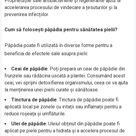
Proprietățile sale antibacteriene și regenerante ajută la
accelerarea procesului de vindecare a țesuturilor și la
prevenirea infecțiilor.
Cum să folosești păpădia pentru sănătatea pielii?
Păpădia poate fi utilizată în diverse forme pentru a
beneficia de efectele sale asupra pielii:
Ceai de păpădie
: Poți prepara un ceai de păpădie din
frunzele sau rădăcina uscată a plantei. Consumând acest
ceai, vei sprijini detoxifierea organismului, ceea ce va ajuta
la menținerea unei pielii curate și sănătoase.
Tinctura de păpădie
: Tinctura de păpădie poate fi
aplicată local pe zonele cu iritații sau inflamații pentru a
reduce roșeața și umflăturile.
Ulei de păpădie
: Uleiul obținut din păpădie poate fi
aplicat pe piele pentru a hidrata și a accelera procesul de