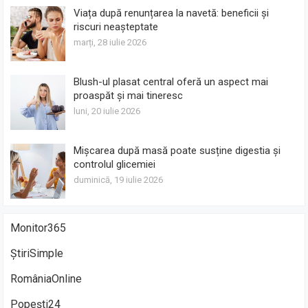
Viața după renunțarea la navetă: beneficii și
riscuri neașteptate
marți, 28 iulie 2026
Blush-ul plasat central oferă un aspect mai
proaspăt și mai tineresc
luni, 20 iulie 2026
Mișcarea după masă poate susține digestia și
controlul glicemiei
duminică, 19 iulie 2026
Monitor365
ȘtiriSimple
RomâniaOnline
Popești24