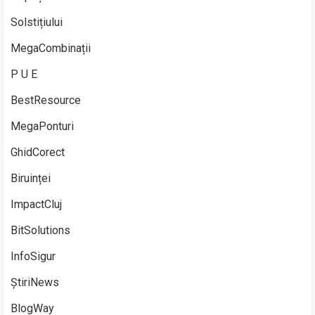
Solstițiului
MegaCombinații
P U E
BestResource
MegaPonturi
GhidCorect
Biruinței
ImpactCluj
BitSolutions
InfoSigur
ȘtiriNews
BlogWay