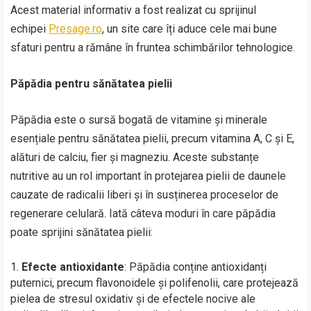
Acest material informativ a fost realizat cu sprijinul
echipei
Presage.ro
, un site care îți aduce cele mai bune
sfaturi pentru a rămâne în fruntea schimbărilor tehnologice.
Păpădia pentru sănătatea pielii
Păpădia este o sursă bogată de vitamine și minerale
esențiale pentru sănătatea pielii, precum vitamina A, C și E,
alături de calciu, fier și magneziu. Aceste substanțe
nutritive au un rol important în protejarea pielii de daunele
cauzate de radicalii liberi și în susținerea proceselor de
regenerare celulară. Iată câteva moduri în care păpădia
poate sprijini sănătatea pielii:
Efecte antioxidante
: Păpădia conține antioxidanți
puternici, precum flavonoidele și polifenolii, care protejează
pielea de stresul oxidativ și de efectele nocive ale