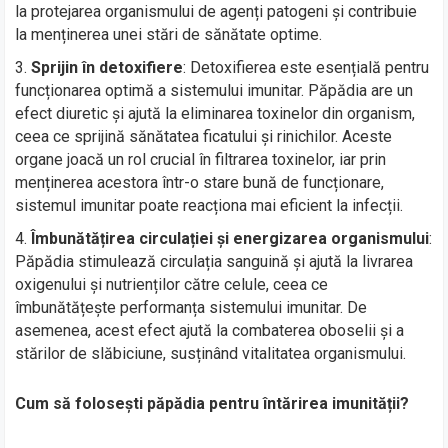
la protejarea organismului de agenți patogeni și contribuie
la menținerea unei stări de sănătate optime.
Sprijin în detoxifiere
: Detoxifierea este esențială pentru
funcționarea optimă a sistemului imunitar. Păpădia are un
efect diuretic și ajută la eliminarea toxinelor din organism,
ceea ce sprijină sănătatea ficatului și rinichilor. Aceste
organe joacă un rol crucial în filtrarea toxinelor, iar prin
menținerea acestora într-o stare bună de funcționare,
sistemul imunitar poate reacționa mai eficient la infecții.
Îmbunătățirea circulației și energizarea organismului
:
Păpădia stimulează circulația sanguină și ajută la livrarea
oxigenului și nutrienților către celule, ceea ce
îmbunătățește performanța sistemului imunitar. De
asemenea, acest efect ajută la combaterea oboselii și a
stărilor de slăbiciune, susținând vitalitatea organismului.
Cum să folosești păpădia pentru întărirea imunității?