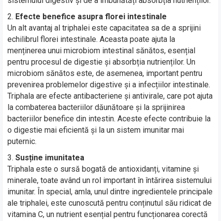
sistemului digestiv și de a îmbunătăți absorbția nutrienților.
Efecte benefice asupra florei intestinale
Un alt avantaj al triphalei este capacitatea sa de a sprijini
echilibrul florei intestinale. Aceasta poate ajuta la
menținerea unui microbiom intestinal sănătos, esențial
pentru procesul de digestie și absorbția nutrienților. Un
microbiom sănătos este, de asemenea, important pentru
prevenirea problemelor digestive și a infecțiilor intestinale.
Triphala are efecte antibacteriene și antivirale, care pot ajuta
la combaterea bacteriilor dăunătoare și la sprijinirea
bacteriilor benefice din intestin. Aceste efecte contribuie la
o digestie mai eficientă și la un sistem imunitar mai
puternic.
Susține imunitatea
Triphala este o sursă bogată de antioxidanți, vitamine și
minerale, toate având un rol important în întărirea sistemului
imunitar. În special, amla, unul dintre ingredientele principale
ale triphalei, este cunoscută pentru conținutul său ridicat de
vitamina C, un nutrient esențial pentru funcționarea corectă