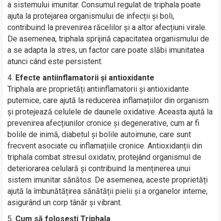
a sistemului imunitar. Consumul regulat de triphala poate
ajuta la protejarea organismului de infecții și boli,
contribuind la prevenirea răcelilor și a altor afecțiuni virale.
De asemenea, triphala sprijină capacitatea organismului de
a se adapta la stres, un factor care poate slăbi imunitatea
atunci când este persistent.
Efecte antiinflamatorii și antioxidante
Triphala are proprietăți antiinflamatorii și antioxidante
puternice, care ajută la reducerea inflamațiilor din organism
și protejează celulele de daunele oxidative. Aceasta ajută la
prevenirea afecțiunilor cronice și degenerative, cum ar fi
bolile de inimă, diabetul și bolile autoimune, care sunt
frecvent asociate cu inflamațiile cronice. Antioxidanții din
triphala combat stresul oxidativ, protejând organismul de
deteriorarea celulară și contribuind la menținerea unui
sistem imunitar sănătos. De asemenea, aceste proprietăți
ajută la îmbunătățirea sănătății pielii și a organelor interne,
asigurând un corp tânăr și vibrant.
Cum să folosești Triphala