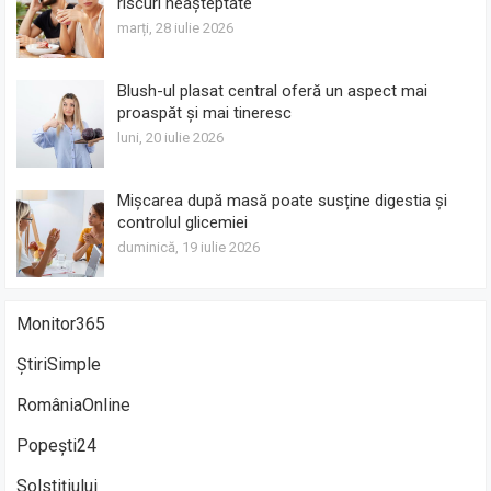
riscuri neașteptate
marți, 28 iulie 2026
Blush-ul plasat central oferă un aspect mai
proaspăt și mai tineresc
luni, 20 iulie 2026
Mișcarea după masă poate susține digestia și
controlul glicemiei
duminică, 19 iulie 2026
Monitor365
ȘtiriSimple
RomâniaOnline
Popești24
Solstițiului