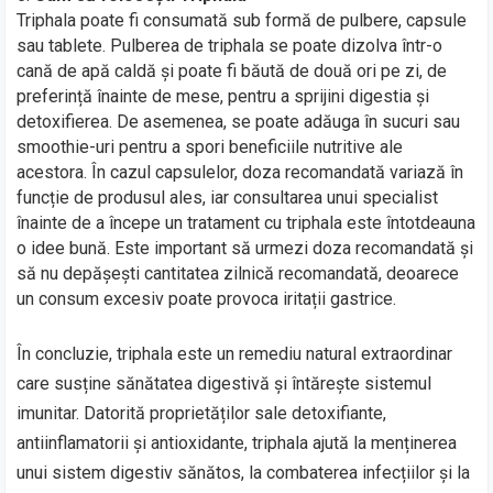
Triphala poate fi consumată sub formă de pulbere, capsule
sau tablete. Pulberea de triphala se poate dizolva într-o
cană de apă caldă și poate fi băută de două ori pe zi, de
preferință înainte de mese, pentru a sprijini digestia și
detoxifierea. De asemenea, se poate adăuga în sucuri sau
smoothie-uri pentru a spori beneficiile nutritive ale
acestora. În cazul capsulelor, doza recomandată variază în
funcție de produsul ales, iar consultarea unui specialist
înainte de a începe un tratament cu triphala este întotdeauna
o idee bună. Este important să urmezi doza recomandată și
să nu depășești cantitatea zilnică recomandată, deoarece
un consum excesiv poate provoca iritații gastrice.
În concluzie, triphala este un remediu natural extraordinar
care susține sănătatea digestivă și întărește sistemul
imunitar. Datorită proprietăților sale detoxifiante,
antiinflamatorii și antioxidante, triphala ajută la menținerea
unui sistem digestiv sănătos, la combaterea infecțiilor și la