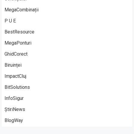
MegaCombinații
P U E
BestResource
MegaPonturi
GhidCorect
Biruinței
ImpactCluj
BitSolutions
InfoSigur
ȘtiriNews
BlogWay