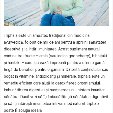
Triphala este un amestec tradițional din medicina
ayurvedică, folosit de mii de ani pentru a sprijini sănătatea
digestivă și a întări imunitatea. Acest supliment natural
conține trei fructe – amla (sau indian gooseberry), bibhitaki
și haritaki – care lucrează împreună pentru a oferi o gamă
largă de beneficii pentru organism. Datorită conținutului său
bogat în vitamine, antioxidanți și minerale, triphala este un
remediu eficient care ajută la detoxifierea organismului,
îmbunătățirea digestiei și susținerea unui sistem imunitar
sănătos. Dacă vrei să îți îmbunătățești sănătatea digestivă
și să îți întărești imunitatea într-un mod natural, triphala
poate fi soluția ideală.