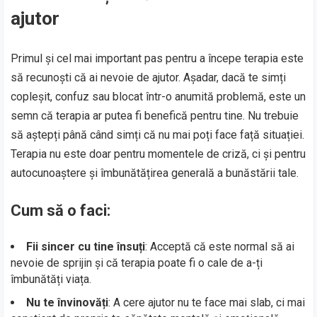
ajutor
Primul și cel mai important pas pentru a începe terapia este
să recunoști că ai nevoie de ajutor. Așadar, dacă te simți
copleșit, confuz sau blocat într-o anumită problemă, este un
semn că terapia ar putea fi benefică pentru tine. Nu trebuie
să aștepți până când simți că nu mai poți face față situației.
Terapia nu este doar pentru momentele de criză, ci și pentru
autocunoaștere și îmbunătățirea generală a bunăstării tale.
Cum să o faci:
Fii sincer cu tine însuți
: Acceptă că este normal să ai
nevoie de sprijin și că terapia poate fi o cale de a-ți
îmbunătăți viața.
Nu te învinovăți
: A cere ajutor nu te face mai slab, ci mai