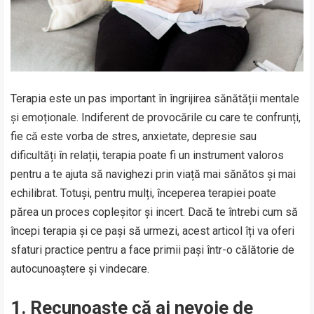
Terapia este un pas important în îngrijirea sănătății mentale
și emoționale. Indiferent de provocările cu care te confrunți,
fie că este vorba de stres, anxietate, depresie sau
dificultăți în relații, terapia poate fi un instrument valoros
pentru a te ajuta să navighezi prin viață mai sănătos și mai
echilibrat. Totuși, pentru mulți, începerea terapiei poate
părea un proces copleșitor și incert. Dacă te întrebi cum să
începi terapia și ce pași să urmezi, acest articol îți va oferi
sfaturi practice pentru a face primii pași într-o călătorie de
autocunoaștere și vindecare.
1. Recunoaște că ai nevoie de