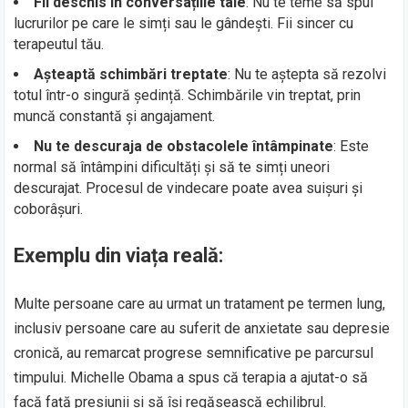
Fii deschis în conversațiile tale
: Nu te teme să spui
lucrurilor pe care le simți sau le gândești. Fii sincer cu
terapeutul tău.
Așteaptă schimbări treptate
: Nu te aștepta să rezolvi
totul într-o singură ședință. Schimbările vin treptat, prin
muncă constantă și angajament.
Nu te descuraja de obstacolele întâmpinate
: Este
normal să întâmpini dificultăți și să te simți uneori
descurajat. Procesul de vindecare poate avea suișuri și
coborâșuri.
Exemplu din viața reală:
Multe persoane care au urmat un tratament pe termen lung,
inclusiv persoane care au suferit de anxietate sau depresie
cronică, au remarcat progrese semnificative pe parcursul
timpului. Michelle Obama a spus că terapia a ajutat-o să
facă față presiunii și să își regăsească echilibrul.