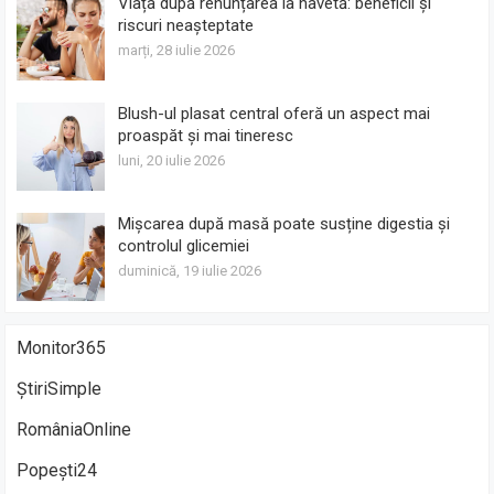
Viața după renunțarea la navetă: beneficii și
riscuri neașteptate
marți, 28 iulie 2026
Blush-ul plasat central oferă un aspect mai
proaspăt și mai tineresc
luni, 20 iulie 2026
Mișcarea după masă poate susține digestia și
controlul glicemiei
duminică, 19 iulie 2026
Monitor365
ȘtiriSimple
RomâniaOnline
Popești24