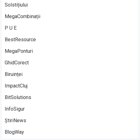
Solstițiului
MegaCombinații
P U E
BestResource
MegaPonturi
GhidCorect
Biruinței
ImpactCluj
BitSolutions
InfoSigur
ȘtiriNews
BlogWay