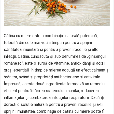
Cătina cu miere este o combinație naturală puternică,
folosită din cele mai vechi timpuri pentru a sprijini
sănătatea imunitară și pentru a preveni răcelile și alte
infecții. Cătina, cunoscută și sub denumirea de „ginsengul
românesc”, este o sursă de vitamine, antioxidanți și acizi
grași esențiali, în timp ce mierea adaugă un efect calmant și
hrănitor, având și proprietăți antibacteriene și antivirale.
Împreună, aceste două ingrediente formează un remediu
eficient pentru întărirea sistemului imunitar, reducerea
inflamațiilor și combaterea infecțiilor respiratorii. Dacă îți
dorești o soluție naturală pentru a preveni răcelile și a-ți
sprijini imunitatea, combinația de cătină cu miere poate fi