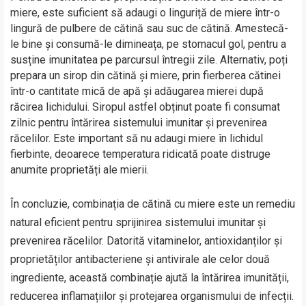
miere, este suficient să adaugi o linguriță de miere într-o
lingură de pulbere de cătină sau suc de cătină. Amestecă-
le bine și consumă-le dimineața, pe stomacul gol, pentru a
susține imunitatea pe parcursul întregii zile. Alternativ, poți
prepara un sirop din cătină și miere, prin fierberea cătinei
într-o cantitate mică de apă și adăugarea mierei după
răcirea lichidului. Siropul astfel obținut poate fi consumat
zilnic pentru întărirea sistemului imunitar și prevenirea
răcelilor. Este important să nu adaugi miere în lichidul
fierbinte, deoarece temperatura ridicată poate distruge
anumite proprietăți ale mierii.
În concluzie, combinația de cătină cu miere este un remediu
natural eficient pentru sprijinirea sistemului imunitar și
prevenirea răcelilor. Datorită vitaminelor, antioxidanților și
proprietăților antibacteriene și antivirale ale celor două
ingrediente, această combinație ajută la întărirea imunității,
reducerea inflamațiilor și protejarea organismului de infecții.