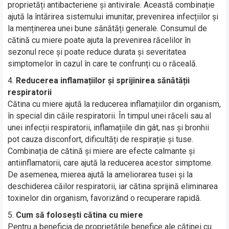
proprietăți antibacteriene și antivirale. Această combinație
ajută la întărirea sistemului imunitar, prevenirea infecțiilor și
la menținerea unei bune sănătăți generale. Consumul de
cătină cu miere poate ajuta la prevenirea răcelilor în
sezonul rece și poate reduce durata și severitatea
simptomelor în cazul în care te confrunți cu o răceală.
Reducerea inflamațiilor și sprijinirea sănătății
respiratorii
Cătina cu miere ajută la reducerea inflamațiilor din organism,
în special din căile respiratorii. În timpul unei răceli sau al
unei infecții respiratorii, inflamațiile din gât, nas și bronhii
pot cauza disconfort, dificultăți de respirație și tuse.
Combinația de cătină și miere are efecte calmante și
antiinflamatorii, care ajută la reducerea acestor simptome.
De asemenea, mierea ajută la ameliorarea tusei și la
deschiderea căilor respiratorii, iar cătina sprijină eliminarea
toxinelor din organism, favorizând o recuperare rapidă.
Cum să folosești cătina cu miere
Pentru a beneficia de proprietățile benefice ale cătinei cu