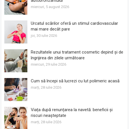
autobronzantului
miercuri, 5 august 2026
Urcatul scărilor oferă un stimul cardiovascular
mai mare decât pare
joi, 30 iulie 2026
Rezultatele unui tratament cosmetic depind și de
îngrijirea din zilele următoare
miercuri, 29 iulie 2026
Cum să începi să lucrezi cu lut polimeric acasă
marți, 28 iulie 2026
Viața după renunțarea la navetă: beneficii și
riscuri neașteptate
marți, 28 iulie 2026