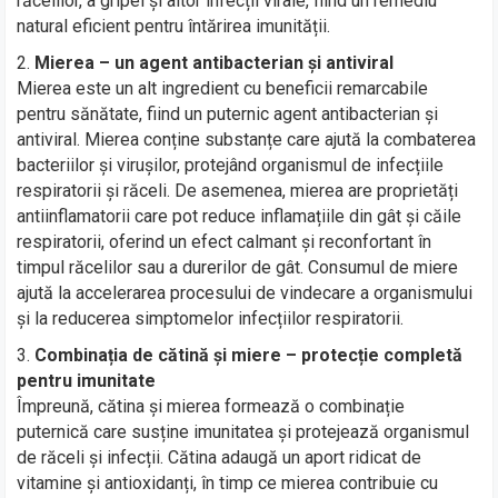
răcelilor, a gripei și altor infecții virale, fiind un remediu
natural eficient pentru întărirea imunității.
Mierea – un agent antibacterian și antiviral
Mierea este un alt ingredient cu beneficii remarcabile
pentru sănătate, fiind un puternic agent antibacterian și
antiviral. Mierea conține substanțe care ajută la combaterea
bacteriilor și virușilor, protejând organismul de infecțiile
respiratorii și răceli. De asemenea, mierea are proprietăți
antiinflamatorii care pot reduce inflamațiile din gât și căile
respiratorii, oferind un efect calmant și reconfortant în
timpul răcelilor sau a durerilor de gât. Consumul de miere
ajută la accelerarea procesului de vindecare a organismului
și la reducerea simptomelor infecțiilor respiratorii.
Combinația de cătină și miere – protecție completă
pentru imunitate
Împreună, cătina și mierea formează o combinație
puternică care susține imunitatea și protejează organismul
de răceli și infecții. Cătina adaugă un aport ridicat de
vitamine și antioxidanți, în timp ce mierea contribuie cu