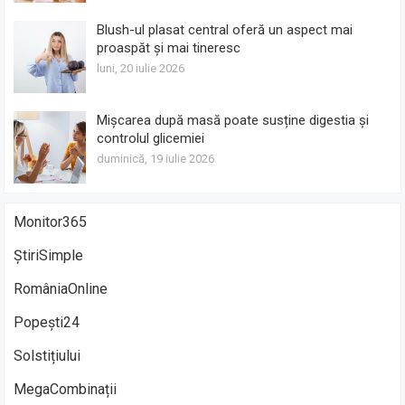
Blush-ul plasat central oferă un aspect mai
proaspăt și mai tineresc
luni, 20 iulie 2026
Mișcarea după masă poate susține digestia și
controlul glicemiei
duminică, 19 iulie 2026
Monitor365
ȘtiriSimple
RomâniaOnline
Popești24
Solstițiului
MegaCombinații