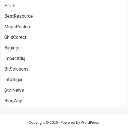
P U E
BestResource
MegaPonturi
GhidCorect
Biruinței
ImpactCluj
BitSolutions
InfoSigur
ȘtiriNews
BlogWay
Copyright © 2025 - Powered by
WordPress