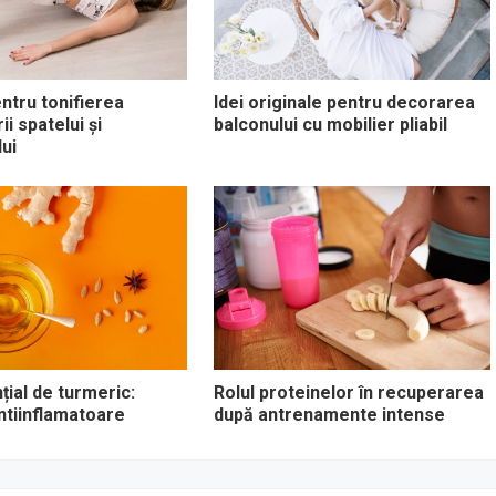
entru tonifierea
Idei originale pentru decorarea
i spatelui și
balconului cu mobilier pliabil
ui
țial de turmeric:
Rolul proteinelor în recuperarea
antiinflamatoare
după antrenamente intense