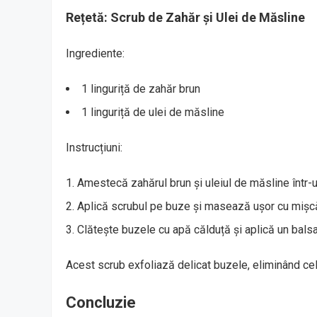
Rețetă: Scrub de Zahăr și Ulei de Măsline
Ingrediente:
1 linguriță de zahăr brun
1 linguriță de ulei de măsline
Instrucțiuni:
Amestecă zahărul brun și uleiul de măsline într-
Aplică scrubul pe buze și masează ușor cu mișcăr
Clătește buzele cu apă călduță și aplică un balsa
Acest scrub exfoliază delicat buzele, eliminând cel
Concluzie