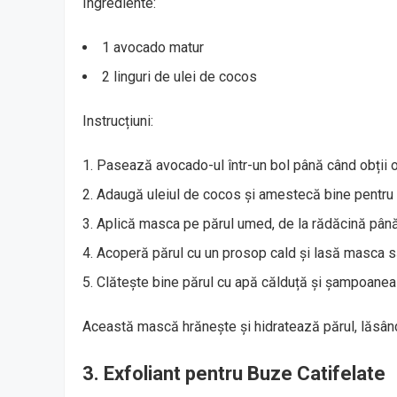
Ingrediente:
1 avocado matur
2 linguri de ulei de cocos
Instrucțiuni:
Pasează avocado-ul într-un bol până când obții o
Adaugă uleiul de cocos și amestecă bine pentru 
Aplică masca pe părul umed, de la rădăcină până 
Acoperă părul cu un prosop cald și lasă masca 
Clătește bine părul cu apă călduță și șampoanea
Această mască hrănește și hidratează părul, lăsându-
3. Exfoliant pentru Buze Catifelate