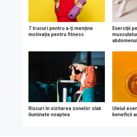
7 trucuri pentru a-ți menține
Exerciții p
motivația pentru fitness
musculaturi
abdomenul
Riscuri în vizitarea zonelor slab
Uleiul esen
iluminate noaptea
beneficii 