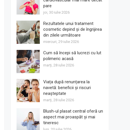
cardiovascular mai mare decât
pare
joi, 30 iulie 2026
Rezultatele unui tratament
cosmetic depind și de îngrijirea
din zilele următoare
miercuri, 29 iulie 2026
Cum să începi să lucrezi cu lut
polimeric acasă
marți, 28 iulie 2026
Viața după renunțarea la
navetă: beneficii și riscuri
neașteptate
marți, 28 iulie 2026
Blush-ul plasat central oferă un
aspect mai proaspăt și mai
tineresc
luni, 20 iulie 2026