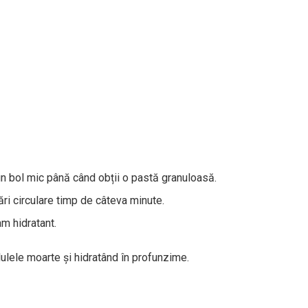
un bol mic până când obții o pastă granuloasă.
i circulare timp de câteva minute.
m hidratant.
ulele moarte și hidratând în profunzime.