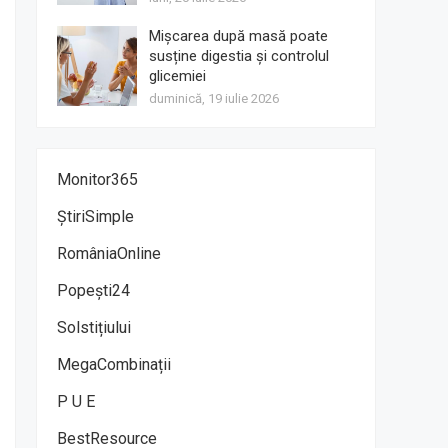
Mișcarea după masă poate
susține digestia și controlul
glicemiei
duminică, 19 iulie 2026
Monitor365
ȘtiriSimple
RomâniaOnline
Popești24
Solstițiului
MegaCombinații
P U E
BestResource