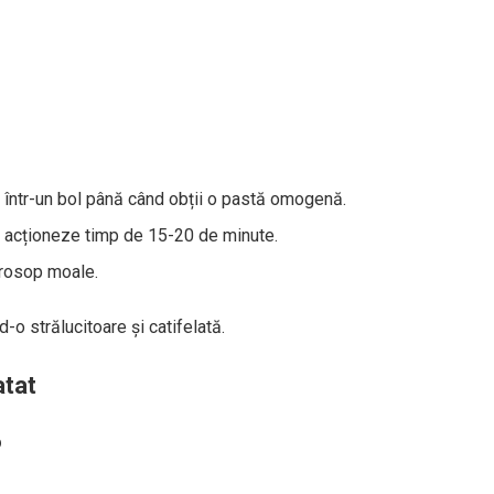
l într-un bol până când obții o pastă omogenă.
ă acționeze timp de 15-20 de minute.
prosop moale.
o strălucitoare și catifelată.
atat
o