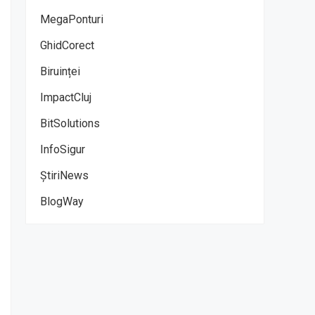
MegaPonturi
GhidCorect
Biruinței
ImpactCluj
BitSolutions
InfoSigur
ȘtiriNews
BlogWay