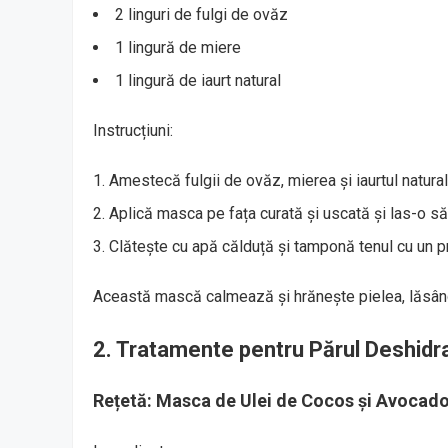
2 linguri de fulgi de ovăz
1 lingură de miere
1 lingură de iaurt natural
Instrucțiuni:
Amestecă fulgii de ovăz, mierea și iaurtul natura
Aplică masca pe fața curată și uscată și las-o s
Clătește cu apă călduță și tamponă tenul cu un 
Această mască calmează și hrănește pielea, lăsând-
2. Tratamente pentru Părul Deshidr
Rețetă: Masca de Ulei de Cocos și Avocad