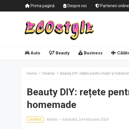
Prima pagină
Despre noi
Parteneri online
Auto
Beauty
Business
Călăto
Home
Diverse
Beauty DIY: rețete pentru măști și trata
Beauty DIY: rețete pent
homemade
Admin
—
Sâmbătă, 24 Februarie 2024
DIVERSE