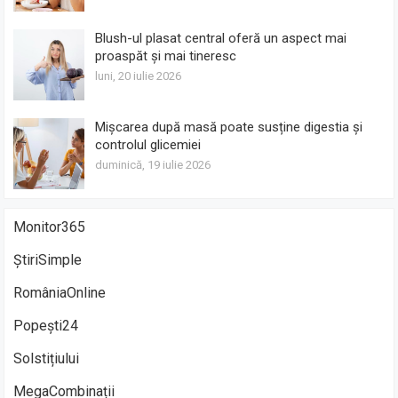
Blush-ul plasat central oferă un aspect mai
proaspăt și mai tineresc
luni, 20 iulie 2026
Mișcarea după masă poate susține digestia și
controlul glicemiei
duminică, 19 iulie 2026
Monitor365
ȘtiriSimple
RomâniaOnline
Popești24
Solstițiului
MegaCombinații