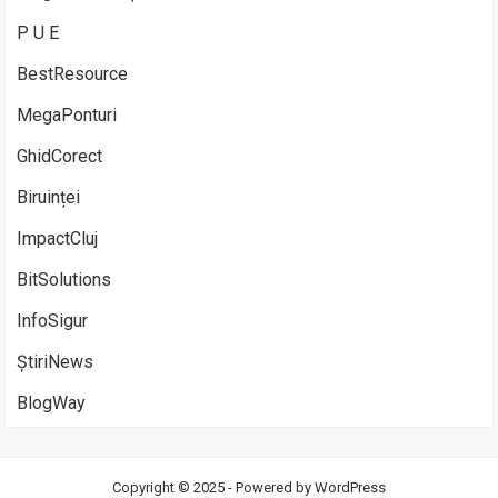
P U E
BestResource
MegaPonturi
GhidCorect
Biruinței
ImpactCluj
BitSolutions
InfoSigur
ȘtiriNews
BlogWay
Copyright © 2025 - Powered by
WordPress