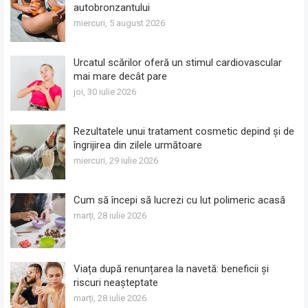
autobronzantului
miercuri, 5 august 2026
Urcatul scărilor oferă un stimul cardiovascular
mai mare decât pare
joi, 30 iulie 2026
Rezultatele unui tratament cosmetic depind și de
îngrijirea din zilele următoare
miercuri, 29 iulie 2026
Cum să începi să lucrezi cu lut polimeric acasă
marți, 28 iulie 2026
Viața după renunțarea la navetă: beneficii și
riscuri neașteptate
marți, 28 iulie 2026