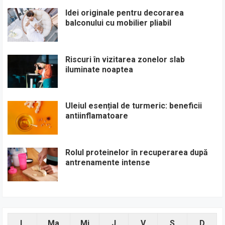
Idei originale pentru decorarea
balconului cu mobilier pliabil
Riscuri în vizitarea zonelor slab
iluminate noaptea
Uleiul esențial de turmeric: beneficii
antiinflamatoare
Rolul proteinelor în recuperarea după
antrenamente intense
L
Ma
Mi
J
V
S
D