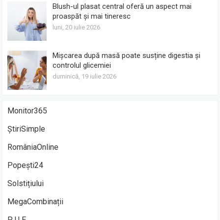
Blush-ul plasat central oferă un aspect mai
proaspăt și mai tineresc
luni, 20 iulie 2026
Mișcarea după masă poate susține digestia și
controlul glicemiei
duminică, 19 iulie 2026
Monitor365
ȘtiriSimple
RomâniaOnline
Popești24
Solstițiului
MegaCombinații
P U E