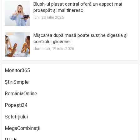
Blush-ul plasat central oferă un aspect mai
proaspăt și mai tineresc
luni, 20 iulie 2026
Mișcarea după masă poate susține digestia și
controlul glicemiei
duminică, 19 iulie 2026
Monitor365
ȘtiriSimple
RomâniaOnline
Popești24
Solstițiului
MegaCombinații
P U E