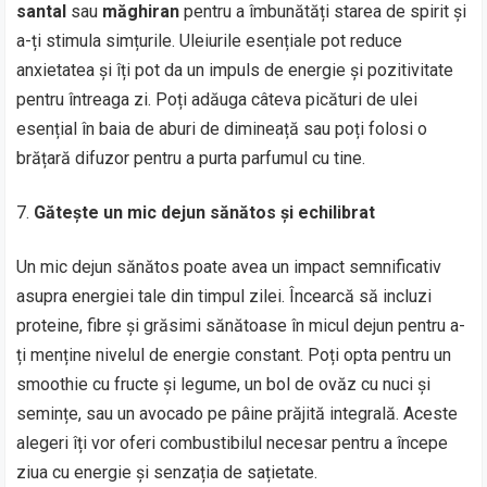
santal
sau
măghiran
pentru a îmbunătăți starea de spirit și
a-ți stimula simțurile. Uleiurile esențiale pot reduce
anxietatea și îți pot da un impuls de energie și pozitivitate
pentru întreaga zi. Poți adăuga câteva picături de ulei
esențial în baia de aburi de dimineață sau poți folosi o
brățară difuzor pentru a purta parfumul cu tine.
Gătește un mic dejun sănătos și echilibrat
Un mic dejun sănătos poate avea un impact semnificativ
asupra energiei tale din timpul zilei. Încearcă să incluzi
proteine, fibre și grăsimi sănătoase în micul dejun pentru a-
ți menține nivelul de energie constant. Poți opta pentru un
smoothie cu fructe și legume, un bol de ovăz cu nuci și
semințe, sau un avocado pe pâine prăjită integrală. Aceste
alegeri îți vor oferi combustibilul necesar pentru a începe
ziua cu energie și senzația de sațietate.