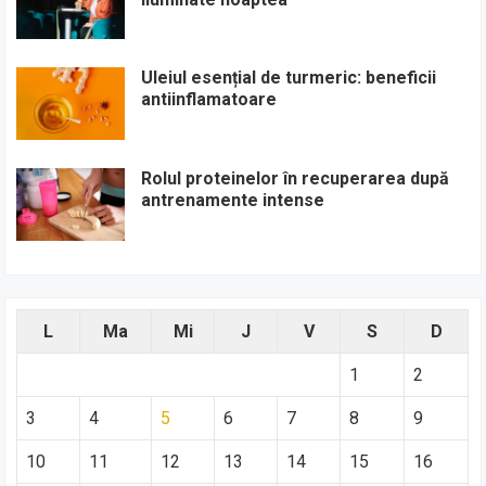
Uleiul esențial de turmeric: beneficii
antiinflamatoare
Rolul proteinelor în recuperarea după
antrenamente intense
L
Ma
Mi
J
V
S
D
1
2
3
4
5
6
7
8
9
10
11
12
13
14
15
16