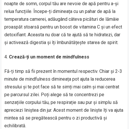
noapte de somn, corpul tău are nevoie de apă pentru a-și
relua funcțiile. Începe-ți dimineața cu un pahar de apă la
temperatura camerei, adăugând câteva picături de lămâie
proaspăt stoarsă pentru un boost de vitamina C și un efect
detoxifiant. Aceasta nu doar că te ajută să te hidratezi, dar
și activează digestia și îți îmbunătățește starea de spirit.
Crează-ți un moment de mindfulness
Fă-ți timp să fii prezent în momentul respectiv. Chiar și 2-3
minute de mindfulness dimineața pot ajuta la reducerea
stresului și te pot face să te simți mai calm și mai centrat
pe parcursul zilei. Poți alege să te concentrezi pe
senzațiile corpului tău, pe respirație sau pur și simplu să
apreciezi liniștea din jur. Acest moment de liniște îți va ajuta
mintea să se pregătească pentru o zi productivă și
echilibrată.