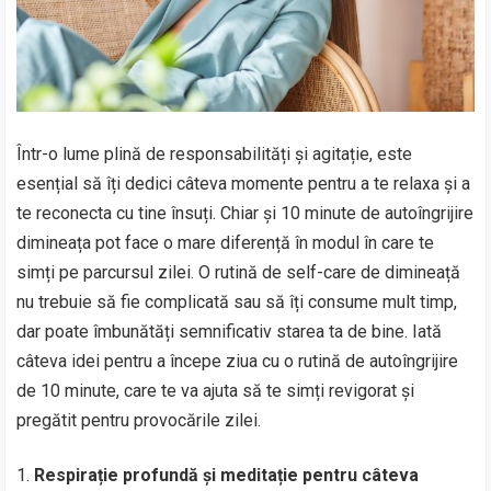
Într-o lume plină de responsabilități și agitație, este
esențial să îți dedici câteva momente pentru a te relaxa și a
te reconecta cu tine însuți. Chiar și 10 minute de autoîngrijire
dimineața pot face o mare diferență în modul în care te
simți pe parcursul zilei. O rutină de self-care de dimineață
nu trebuie să fie complicată sau să îți consume mult timp,
dar poate îmbunătăți semnificativ starea ta de bine. Iată
câteva idei pentru a începe ziua cu o rutină de autoîngrijire
de 10 minute, care te va ajuta să te simți revigorat și
pregătit pentru provocările zilei.
Respirație profundă și meditație pentru câteva