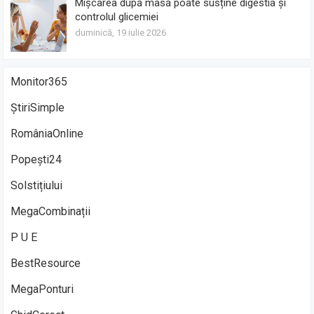
Mișcarea după masă poate susține digestia și
controlul glicemiei
duminică, 19 iulie 2026
Monitor365
ȘtiriSimple
RomâniaOnline
Popești24
Solstițiului
MegaCombinații
P U E
BestResource
MegaPonturi