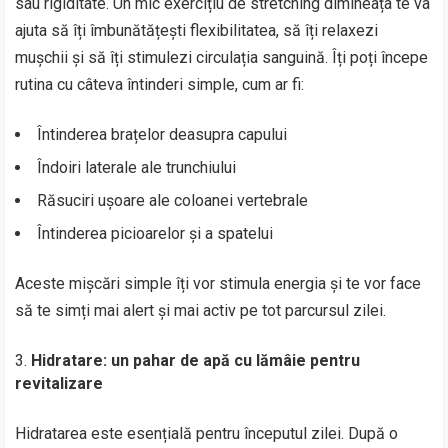
sau rigiditate. Un mic exercițiu de stretching dimineața te va
ajuta să îți îmbunătățești flexibilitatea, să îți relaxezi
mușchii și să îți stimulezi circulația sanguină. Îți poți începe
rutina cu câteva întinderi simple, cum ar fi:
Întinderea brațelor deasupra capului
Îndoiri laterale ale trunchiului
Răsuciri ușoare ale coloanei vertebrale
Întinderea picioarelor și a spatelui
Aceste mișcări simple îți vor stimula energia și te vor face
să te simți mai alert și mai activ pe tot parcursul zilei.
Hidratare: un pahar de apă cu lămâie pentru
revitalizare
Hidratarea este esențială pentru începutul zilei. După o