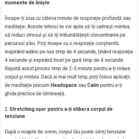
momente de liniște
Începe-ți ziua cu câteva minute de respirație profundă sau
meditație. Aceste tehnici te vor ajuta să îți calmezi mintea,
să reduci stresul și să îți îmbunătățești concentrarea pe
parcursul zilei. Poți începe cu o respirație conștientă,
inspirând adânc pe nas timp de 4 secunde, ținând respirația
4 secunde și expirând încet pe gură timp de 4 secunde.
Repetă acest proces timp de 2-3 minute pentru a-ți relaxa
corpul și mintea. Dacă ai mai mult timp, poți folosi aplicații
de meditație precum
Headspace
sau
Calm
pentru a-ți
ghida practica de dimineață.
Stretching ușor pentru a-ți elibera corpul de
tensiune
După o noapte de somn, corpul tău poate simți tensiune