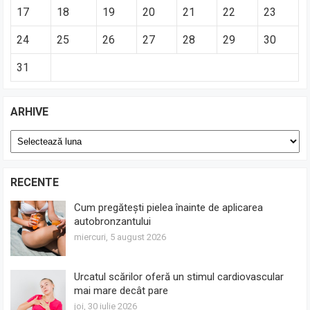
17
18
19
20
21
22
23
24
25
26
27
28
29
30
31
ARHIVE
Arhive
RECENTE
Cum pregătești pielea înainte de aplicarea
autobronzantului
miercuri, 5 august 2026
Urcatul scărilor oferă un stimul cardiovascular
mai mare decât pare
joi, 30 iulie 2026