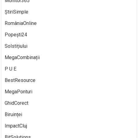
Monitor365
ȘtiriSimple
RomâniaOnline
Popești24
Solstițiului
MegaCombinații
P U E
BestResource
MegaPonturi
GhidCorect
Biruinței
ImpactCluj
BitSolutions