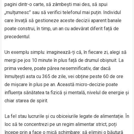
pagini dintr-o carte, să zâmbești mai des, să spui
„mulțumesc” sau să verifici telefonul mai puțin. Individul
care învață să gestioneze aceste decizii aparent banale
poate construi, în timp, un an cu adevărat diferit față de
precedentul.
Un exemplu simplu: imaginează-ți că, în fiecare zi, alegi să
mergi pe jos 10 minute în plus față de drumul obișnuit. La
prima vedere, poate părea nesemnificativ, dar dacă
înmulțești asta cu 365 de zile, vei obține peste 60 de ore
de mișcare în plus pe an. Această micro-decizie poate
influența sănătatea ta fizică și mentală, nivelul de energie și
chiar starea de spirit.
La fel stau lucrurile și cu obiceiurile legate de alimentație. În
loc să te concentrezi pe un regim alimentar strict, poți
începe prin a face o mică schimbare: să elimini o băutură