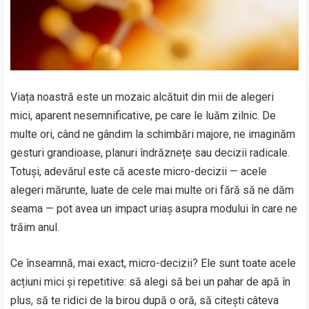
Viața noastră este un mozaic alcătuit din mii de alegeri
mici, aparent nesemnificative, pe care le luăm zilnic. De
multe ori, când ne gândim la schimbări majore, ne imaginăm
gesturi grandioase, planuri îndrăznețe sau decizii radicale.
Totuși, adevărul este că aceste micro-decizii — acele
alegeri mărunte, luate de cele mai multe ori fără să ne dăm
seama — pot avea un impact uriaș asupra modului în care ne
trăim anul.
Ce înseamnă, mai exact, micro-decizii? Ele sunt toate acele
acțiuni mici și repetitive: să alegi să bei un pahar de apă în
plus, să te ridici de la birou după o oră, să citești câteva