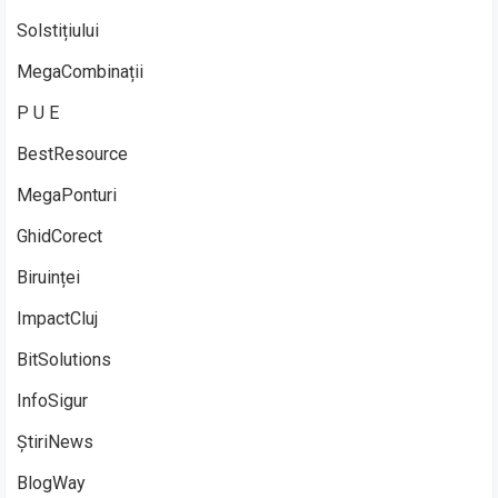
Solstițiului
MegaCombinații
P U E
BestResource
MegaPonturi
GhidCorect
Biruinței
ImpactCluj
BitSolutions
InfoSigur
ȘtiriNews
BlogWay