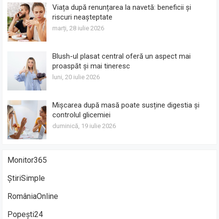
Viața după renunțarea la navetă: beneficii și
riscuri neașteptate
marți, 28 iulie 2026
Blush-ul plasat central oferă un aspect mai
proaspăt și mai tineresc
luni, 20 iulie 2026
Mișcarea după masă poate susține digestia și
controlul glicemiei
duminică, 19 iulie 2026
Monitor365
ȘtiriSimple
RomâniaOnline
Popești24