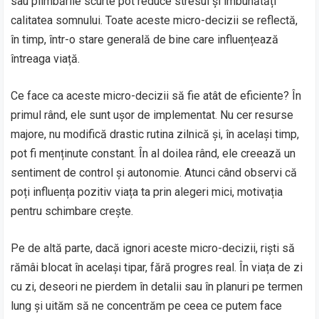
sau plimbările scurte pot reduce stresul și îmbunătăți
calitatea somnului. Toate aceste micro-decizii se reflectă,
în timp, într-o stare generală de bine care influențează
întreaga viață.
Ce face ca aceste micro-decizii să fie atât de eficiente? În
primul rând, ele sunt ușor de implementat. Nu cer resurse
majore, nu modifică drastic rutina zilnică și, în același timp,
pot fi menținute constant. În al doilea rând, ele creează un
sentiment de control și autonomie. Atunci când observi că
poți influența pozitiv viața ta prin alegeri mici, motivația
pentru schimbare crește.
Pe de altă parte, dacă ignori aceste micro-decizii, riști să
rămâi blocat în același tipar, fără progres real. În viața de zi
cu zi, deseori ne pierdem în detalii sau în planuri pe termen
lung și uităm să ne concentrăm pe ceea ce putem face