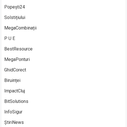
Popești24
Solstițiului
MegaCombinații
P U E
BestResource
MegaPonturi
GhidCorect
Biruinței
ImpactCluj
BitSolutions
InfoSigur
ȘtiriNews