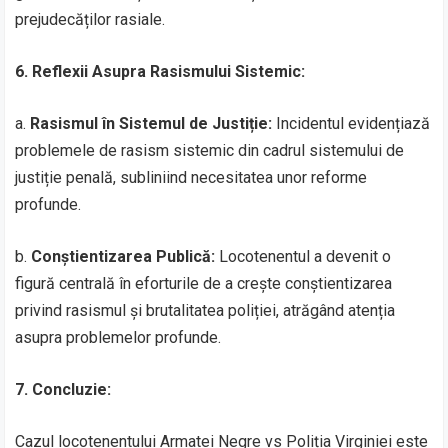
prejudecăților rasiale.
6. Reflexii Asupra Rasismului Sistemic:
a.
Rasismul în Sistemul de Justiție:
Incidentul evidențiază
problemele de rasism sistemic din cadrul sistemului de
justiție penală, subliniind necesitatea unor reforme
profunde.
b.
Conștientizarea Publică:
Locotenentul a devenit o
figură centrală în eforturile de a crește conștientizarea
privind rasismul și brutalitatea poliției, atrăgând atenția
asupra problemelor profunde.
7. Concluzie:
Cazul locotenentului Armatei Negre vs Poliția Virginiei este