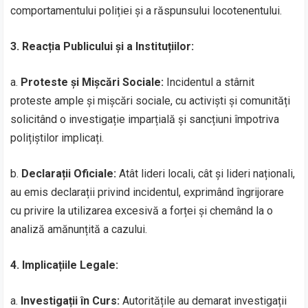
comportamentului poliției și a răspunsului locotenentului.
3. Reacția Publicului și a Instituțiilor:
a.
Proteste și Mișcări Sociale:
Incidentul a stârnit
proteste ample și mișcări sociale, cu activiști și comunități
solicitând o investigație imparțială și sancțiuni împotriva
polițiștilor implicați.
b.
Declarații Oficiale:
Atât lideri locali, cât și lideri naționali,
au emis declarații privind incidentul, exprimând îngrijorare
cu privire la utilizarea excesivă a forței și chemând la o
analiză amănunțită a cazului.
4. Implicațiile Legale:
a.
Investigații în Curs:
Autoritățile au demarat investigații