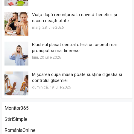
Viața după renunțarea la navetă: beneficii și
riscuri neașteptate
marți, 28 iulie 2026
Blush-ul plasat central oferă un aspect mai
proaspăt și mai tineresc
luni, 20 iulie 2026
Mișcarea după masă poate susține digestia și
controlul glicemiei
duminică, 19 iulie 2026
Monitor365
ȘtiriSimple
RomâniaOnline