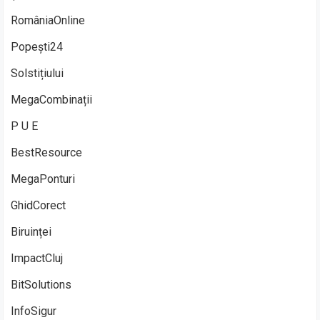
RomâniaOnline
Popești24
Solstițiului
MegaCombinații
P U E
BestResource
MegaPonturi
GhidCorect
Biruinței
ImpactCluj
BitSolutions
InfoSigur