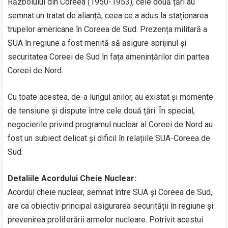
Războiului din Coreea (1950-1953), cele două țări au
semnat un tratat de alianță, ceea ce a adus la staționarea
trupelor americane în Coreea de Sud. Prezența militară a
SUA în regiune a fost menită să asigure sprijinul și
securitatea Coreei de Sud în fața amenințărilor din partea
Coreei de Nord.
Cu toate acestea, de-a lungul anilor, au existat și momente
de tensiune și dispute între cele două țări. În special,
negocierile privind programul nuclear al Coreei de Nord au
fost un subiect delicat și dificil în relațiile SUA-Coreea de
Sud.
Detaliile Acordului Cheie Nuclear:
Acordul cheie nuclear, semnat între SUA și Coreea de Sud,
are ca obiectiv principal asigurarea securității în regiune și
prevenirea proliferării armelor nucleare. Potrivit acestui