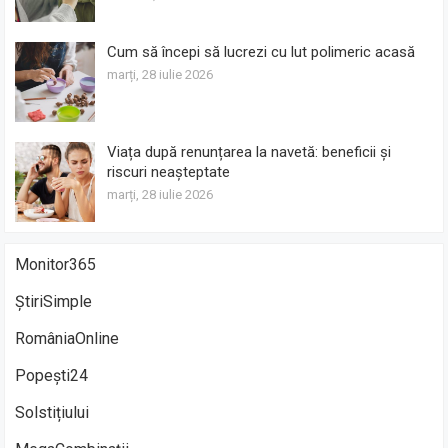
Cum să începi să lucrezi cu lut polimeric acasă
marți, 28 iulie 2026
Viața după renunțarea la navetă: beneficii și
riscuri neașteptate
marți, 28 iulie 2026
Monitor365
ȘtiriSimple
RomâniaOnline
Popești24
Solstițiului