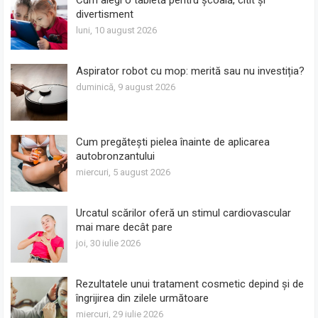
divertisment
luni, 10 august 2026
Aspirator robot cu mop: merită sau nu investiția?
duminică, 9 august 2026
Cum pregătești pielea înainte de aplicarea
autobronzantului
miercuri, 5 august 2026
Urcatul scărilor oferă un stimul cardiovascular
mai mare decât pare
joi, 30 iulie 2026
Rezultatele unui tratament cosmetic depind și de
îngrijirea din zilele următoare
miercuri, 29 iulie 2026