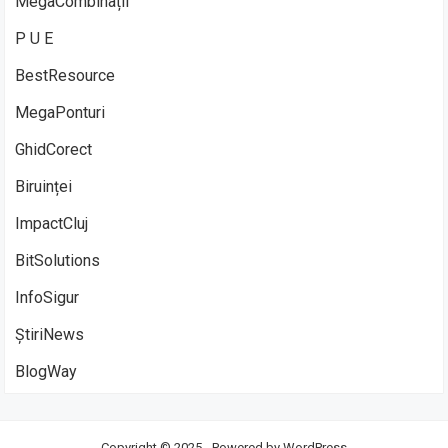
MegaCombinații
P U E
BestResource
MegaPonturi
GhidCorect
Biruinței
ImpactCluj
BitSolutions
InfoSigur
ȘtiriNews
BlogWay
Copyright © 2025 - Powered by
WordPress