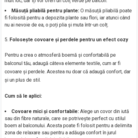
mult loc, dar îți vor oferi un colț verde pe balcon.
Măsuță pliabilă pentru plante:
O măsuță pliabilă poate
fi folosită pentru a depozita plante sau flori, iar atunci când
nu ai nevoie de ea, o poți plia și muta într-un colț.
Folosește covoare și perdele pentru un efect cozy
Pentru a crea o atmosferă boemă și confortabilă pe
balconul tău, adaugă câteva elemente textile, cum ar fi
covoare și perdele. Acestea nu doar că adaugă confort, dar
și un plus de stil.
Cum să le aplici:
Covoare mici și confortabile:
Alege un covor din iută
sau din fibre naturale, care se potrivește perfect cu stilul
boem al balconului. Acesta poate fi folosit pentru a delimita
zona de relaxare sau pentru a adăuga confort în jurul