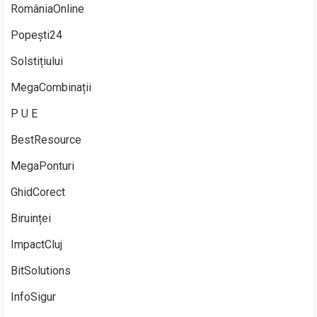
RomâniaOnline
Popești24
Solstițiului
MegaCombinații
P U E
BestResource
MegaPonturi
GhidCorect
Biruinței
ImpactCluj
BitSolutions
InfoSigur