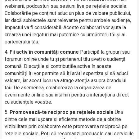
webinarii, podcasturi sau sesiuni live pe rețelele sociale.
Colaborările pe conținut aduc un plus de valoare publicului,
iar dacă subiectele sunt relevante pentru ambele audiențe,
impactul va fi considerabil. Aceste colaborări vor ajuta la
crearea unei legături mai puternice cu urmăritorii tăi și ai
partenerului tău.
Fii activ în comunități comune
Participă la grupuri sau
forumuri online unde tu și partenerul tău aveți o audiență
comună. Discuțiile și contribuțiile active în aceste
comunități îți vor permite să îți arăți expertiza și să aduci
valoare, iar acest lucru va atrage atenția asupra brandului
tău. De asemenea, colaborează la organizarea de
evenimente online sau întâlniri pentru a interacționa direct
cu audiențele voastre.
Promovează-te reciproc pe rețelele sociale
Una
dintre cele mai ușoare și eficiente metode de a obține
vizibilitate prin colaborare este promovarea reciprocă pe
rețelele sociale. Poți să recomanzi produsele sau serviciile