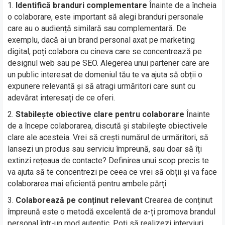
Identifică branduri complementare
Înainte de a încheia
o colaborare, este important să alegi branduri personale
care au o audiență similară sau complementară. De
exemplu, dacă ai un brand personal axat pe marketing
digital, poți colabora cu cineva care se concentrează pe
designul web sau pe SEO. Alegerea unui partener care are
un public interesat de domeniul tău te va ajuta să obții o
expunere relevantă și să atragi urmăritori care sunt cu
adevărat interesați de ce oferi.
Stabilește obiective clare pentru colaborare
Înainte
de a începe colaborarea, discută și stabilește obiectivele
clare ale acesteia. Vrei să crești numărul de urmăritori, să
lansezi un produs sau serviciu împreună, sau doar să îți
extinzi rețeaua de contacte? Definirea unui scop precis te
va ajuta să te concentrezi pe ceea ce vrei să obții și va face
colaborarea mai eficientă pentru ambele părți.
Colaborează pe conținut relevant
Crearea de conținut
împreună este o metodă excelentă de a-ți promova brandul
personal într-un mod autentic. Poți să realizezi interviuri,