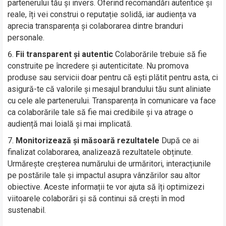
partenerului tău și invers. Oferind recomandări autentice și
reale, îți vei construi o reputație solidă, iar audiența va
aprecia transparența și colaborarea dintre branduri
personale.
Fii transparent și autentic
Colaborările trebuie să fie
construite pe încredere și autenticitate. Nu promova
produse sau servicii doar pentru că ești plătit pentru asta, ci
asigură-te că valorile și mesajul brandului tău sunt aliniate
cu cele ale partenerului. Transparența în comunicare va face
ca colaborările tale să fie mai credibile și va atrage o
audiență mai loială și mai implicată.
Monitorizează și măsoară rezultatele
După ce ai
finalizat colaborarea, analizează rezultatele obținute.
Urmărește creșterea numărului de urmăritori, interacțiunile
pe postările tale și impactul asupra vânzărilor sau altor
obiective. Aceste informații te vor ajuta să îți optimizezi
viitoarele colaborări și să continui să crești în mod
sustenabil.