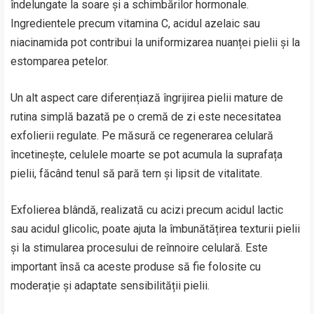
îndelungate la soare și a schimbărilor hormonale.
Ingredientele precum vitamina C, acidul azelaic sau
niacinamida pot contribui la uniformizarea nuanței pielii și la
estomparea petelor.
Un alt aspect care diferențiază îngrijirea pielii mature de
rutina simplă bazată pe o cremă de zi este necesitatea
exfolierii regulate. Pe măsură ce regenerarea celulară
încetinește, celulele moarte se pot acumula la suprafața
pielii, făcând tenul să pară tern și lipsit de vitalitate.
Exfolierea blândă, realizată cu acizi precum acidul lactic
sau acidul glicolic, poate ajuta la îmbunătățirea texturii pielii
și la stimularea procesului de reînnoire celulară. Este
important însă ca aceste produse să fie folosite cu
moderație și adaptate sensibilității pielii.