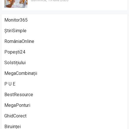
Monitor365
ȘtiriSimple
RomâniaOnline
Popești24
Solstițiului
MegaCombinații
P U E
BestResource
MegaPonturi
GhidCorect
Biruinței