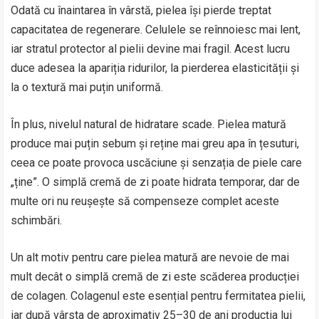
Odată cu înaintarea în vârstă, pielea își pierde treptat
capacitatea de regenerare. Celulele se reînnoiesc mai lent,
iar stratul protector al pielii devine mai fragil. Acest lucru
duce adesea la apariția ridurilor, la pierderea elasticității și
la o textură mai puțin uniformă.
În plus, nivelul natural de hidratare scade. Pielea matură
produce mai puțin sebum și reține mai greu apa în țesuturi,
ceea ce poate provoca uscăciune și senzația de piele care
„ține”. O simplă cremă de zi poate hidrata temporar, dar de
multe ori nu reușește să compenseze complet aceste
schimbări.
Un alt motiv pentru care pielea matură are nevoie de mai
mult decât o simplă cremă de zi este scăderea producției
de colagen. Colagenul este esențial pentru fermitatea pielii,
iar după vârsta de aproximativ 25–30 de ani producția lui