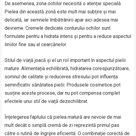
De asemenea, zona ochilor necesită o atenție specială.
Pielea din această zonă este mult mai subțire și mai
delicată, iar semnele îmbătrânirii apar aici adesea mai
devreme. Cremele dedicate conturului ochilor sunt
formulate pentru a hidrata intens și pentru a reduce aspectul
liniilor fine sau al cearcănelor.
Stilul de viață joacă și el un rol important în aspectul pielii
mature. Alimentația echilibrată, hidratarea corespunzătoare,
somnul de calitate și reducerea stresului pot influența
semnificativ sănătatea pielii. Produsele cosmetice pot
susține aceste procese, dar nu pot compensa complet
efectele unui stil de viață dezechilibrat.
Înțelegerea faptului că pielea matură are nevoie de mai
mult decât o simplă cremă de zi reprezintă primul pas
către o rutină de îngrijire eficientă. O combinație corectă de