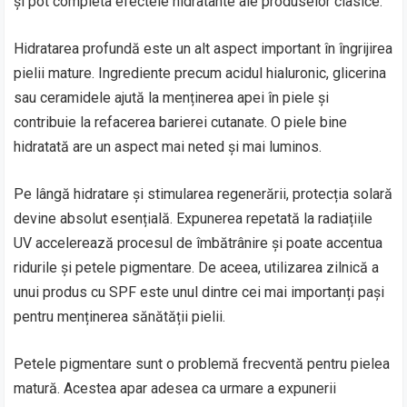
și pot completa efectele hidratante ale produselor clasice.
Hidratarea profundă este un alt aspect important în îngrijirea
pielii mature. Ingrediente precum acidul hialuronic, glicerina
sau ceramidele ajută la menținerea apei în piele și
contribuie la refacerea barierei cutanate. O piele bine
hidratată are un aspect mai neted și mai luminos.
Pe lângă hidratare și stimularea regenerării, protecția solară
devine absolut esențială. Expunerea repetată la radiațiile
UV accelerează procesul de îmbătrânire și poate accentua
ridurile și petele pigmentare. De aceea, utilizarea zilnică a
unui produs cu SPF este unul dintre cei mai importanți pași
pentru menținerea sănătății pielii.
Petele pigmentare sunt o problemă frecventă pentru pielea
matură. Acestea apar adesea ca urmare a expunerii