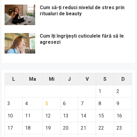
Cum să-ți reduci nivelul de stres prin
ritualuri de beauty
Cum îți îngrijești cuticulele fără să le
agresezi
L
Ma
Mi
J
V
S
D
1
2
3
4
5
6
7
8
9
10
11
12
13
14
15
16
17
18
19
20
21
22
23