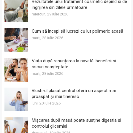
Rezultatele unui tratament cosmetic depind și de
îngrijirea din zilele următoare
miercuri, 29 iulie 2026
Cum să începi să lucrezi cu lut polimeric acasă
marți, 28 iulie 2026
Viața după renunțarea la navetă: beneficii și
riscuri neașteptate
marți, 28 iulie 2026
Blush-ul plasat central oferă un aspect mai
proaspăt și mai tineresc
luni, 20 iulie 2026
Mișcarea după masă poate susține digestia și
controlul glicemiei
duminică, 19 iulie 2026