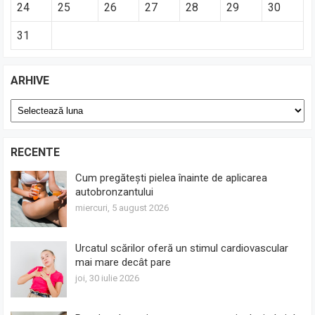
24
25
26
27
28
29
30
31
ARHIVE
Arhive
RECENTE
Cum pregătești pielea înainte de aplicarea
autobronzantului
miercuri, 5 august 2026
Urcatul scărilor oferă un stimul cardiovascular
mai mare decât pare
joi, 30 iulie 2026