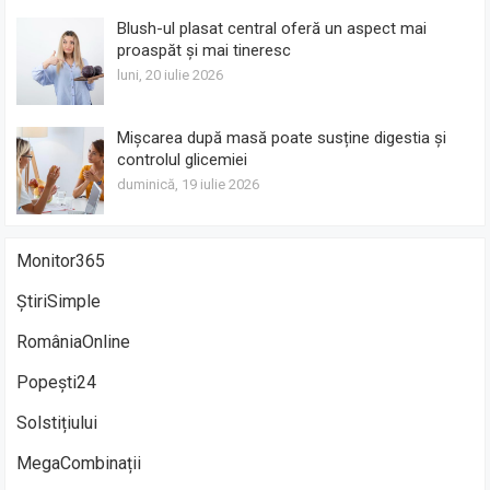
Blush-ul plasat central oferă un aspect mai
proaspăt și mai tineresc
luni, 20 iulie 2026
Mișcarea după masă poate susține digestia și
controlul glicemiei
duminică, 19 iulie 2026
Monitor365
ȘtiriSimple
RomâniaOnline
Popești24
Solstițiului
MegaCombinații