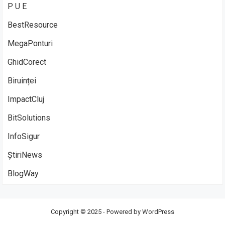
P U E
BestResource
MegaPonturi
GhidCorect
Biruinței
ImpactCluj
BitSolutions
InfoSigur
ȘtiriNews
BlogWay
Copyright © 2025 - Powered by
WordPress