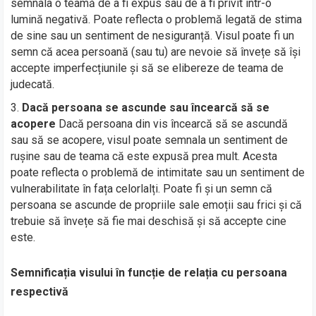
semnala o teamă de a fi expus sau de a fi privit într-o
lumină negativă. Poate reflecta o problemă legată de stima
de sine sau un sentiment de nesiguranță. Visul poate fi un
semn că acea persoană (sau tu) are nevoie să învețe să își
accepte imperfecțiunile și să se elibereze de teama de
judecată.
Dacă persoana se ascunde sau încearcă să se
acopere
Dacă persoana din vis încearcă să se ascundă
sau să se acopere, visul poate semnala un sentiment de
rușine sau de teama că este expusă prea mult. Acesta
poate reflecta o problemă de intimitate sau un sentiment de
vulnerabilitate în fața celorlalți. Poate fi și un semn că
persoana se ascunde de propriile sale emoții sau frici și că
trebuie să învețe să fie mai deschisă și să accepte cine
este.
Semnificația visului în funcție de relația cu persoana
respectivă