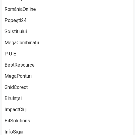
RomâniaOnline
Popești24
Solstițiului
MegaCombinații
P U E
BestResource
MegaPonturi
GhidCorect
Biruinței
ImpactCluj
BitSolutions
InfoSigur