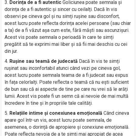
Dorința de a fi autentic
Goliciunea poate semnala și
dorința de a fi autentic și sincer cu ceilalți. Dacă în vis
observi pe cineva gol și nu simți rușine sau disconfort,
acest lucru poate reflecta dorința acelei persoane (sau chiar
a ta) de a fi văzut așa cum este, fără măști sau ascunzișuri.
Acest vis poate semnala o perioadă în care te simți
pregătit să te exprimi mai liber și să fii mai deschis cu cei
din jur.
Rușine sau teamă de judecată
Dacă în vis te simți
rușinat sau inconfortabil atunci când vezi pe cineva gol,
acest lucru poate semnala teama de a fi judecat sau expus
în fața celorlalți. Poate reflecta o teamă că nu ești suficient
de bun sau că ai aspecte de tine pe care nu vrei să le arăți
lumii. Acest vis poate fi un semn că ai nevoie de mai multă
încredere în tine și în propriile tale calități.
Relațiile intime și conexiunea emoțională
Când cineva
apare gol într-un vis, acest lucru poate semnala, de
asemenea, o dorință de apropiere și conexiune emoțională.
Poate reflecta nevoia de a te simți mai apropiat de acea