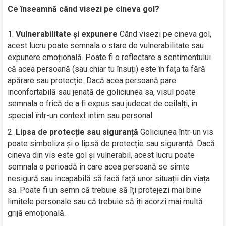
Ce înseamnă când visezi pe cineva gol?
Vulnerabilitate și expunere
Când visezi pe cineva gol,
acest lucru poate semnala o stare de vulnerabilitate sau
expunere emoțională. Poate fi o reflectare a sentimentului
că acea persoană (sau chiar tu însuți) este în fața ta fără
apărare sau protecție. Dacă acea persoană pare
inconfortabilă sau jenată de goliciunea sa, visul poate
semnala o frică de a fi expus sau judecat de ceilalți, în
special într-un context intim sau personal.
Lipsa de protecție sau siguranță
Goliciunea într-un vis
poate simboliza și o lipsă de protecție sau siguranță. Dacă
cineva din vis este gol și vulnerabil, acest lucru poate
semnala o perioadă în care acea persoană se simte
nesigură sau incapabilă să facă față unor situații din viața
sa. Poate fi un semn că trebuie să îți protejezi mai bine
limitele personale sau că trebuie să îți acorzi mai multă
grijă emoțională.