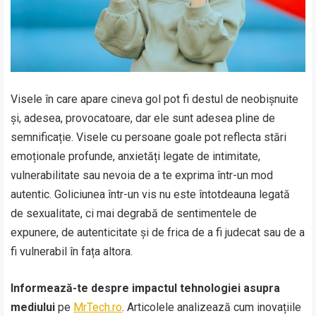
Visele în care apare cineva gol pot fi destul de neobișnuite
și, adesea, provocatoare, dar ele sunt adesea pline de
semnificație. Visele cu persoane goale pot reflecta stări
emoționale profunde, anxietăți legate de intimitate,
vulnerabilitate sau nevoia de a te exprima într-un mod
autentic. Goliciunea într-un vis nu este întotdeauna legată
de sexualitate, ci mai degrabă de sentimentele de
expunere, de autenticitate și de frica de a fi judecat sau de a
fi vulnerabil în fața altora.
Informează-te despre impactul tehnologiei asupra
mediului
pe
MrTech.ro
. Articolele analizează cum inovațiile